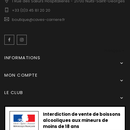
1 Rue des Sœurs Hospitalières - 21700 Nuits-Saint-Georges
+33 (0)3 45 81 20 20
boutique@caves-carriere.fr
Facebook
Instagram
Français
INFORMATIONS

MON COMPTE

LE CLUB

Interdiction de vente de boissons
alcooliques aux mineurs de
moins de 18 ans