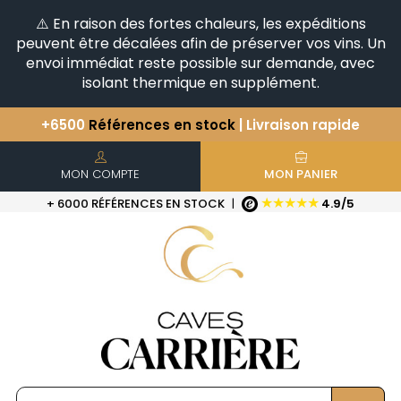
⚠️ En raison des fortes chaleurs, les expéditions
peuvent être décalées afin de préserver vos vins. Un
envoi immédiat reste possible sur demande, avec
isolant thermique en supplément.
+6500
Références en stock
| Livraison rapide
Vous avez une question ?
+33(0)345812020
Découvrez notre sélection
d'Horizontales & Verticales
MON COMPTE
MON PANIER
★★★★★
+ 6000 RÉFÉRENCES EN STOCK
|
4.9/5