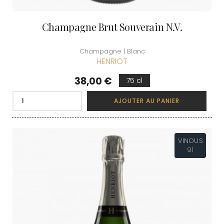
Champagne Brut Souverain N.V.
Champagne | Blanc
HENRIOT
Prix
38,00 €
75 cl
AJOUTER AU PANIER
VINOUS
91