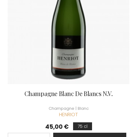
Champagne Blanc De Blancs N.V.
Champagne | Blanc
HENRIOT
Prix
45,00 €
75 cl