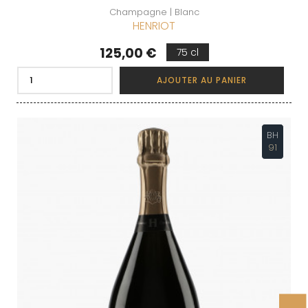
Champagne | Blanc
HENRIOT
Prix
125,00 €
75 cl
AJOUTER AU PANIER
BH
91