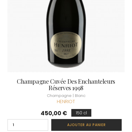
Champagne Cuvée Des Enchanteleurs
Réserves 1998
Champagne | Blanc
HENRIOT
Prix
450,00 €
150 cl
AJOUTER AU PANIER