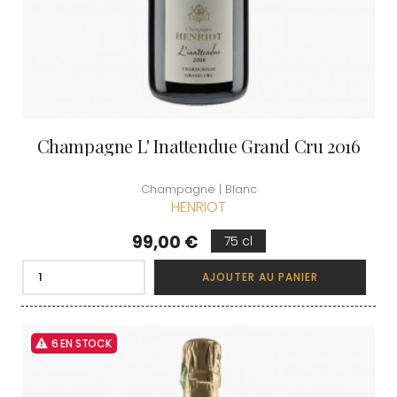
Champagne L' Inattendue Grand Cru 2016
Champagne | Blanc
HENRIOT
Prix
99,00 €
75 cl
AJOUTER AU PANIER
6 EN STOCK