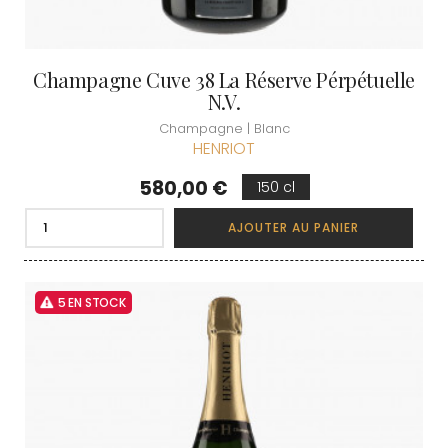
Champagne Cuve 38 La Réserve Pérpétuelle
N.V.
Champagne | Blanc
HENRIOT
Prix
580,00 €
150 cl
AJOUTER AU PANIER
5 EN STOCK