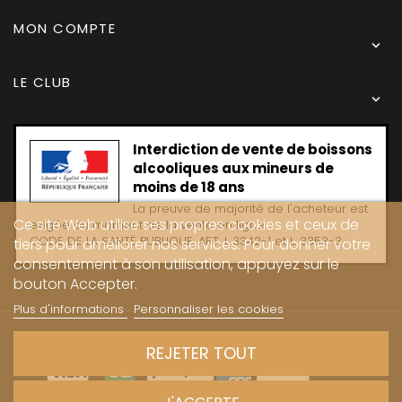
MON COMPTE

LE CLUB

Interdiction de vente de boissons
alcooliques aux mineurs de
moins de 18 ans
La preuve de majorité de l'acheteur est
Ce site Web utilise ses propres cookies et ceux de
exigée au moment de la vente en ligne
CODE DE LA SANTË PUBLIQUE, ART. L 3342-1 et L. 3353-3
tiers pour améliorer nos services. Pour donner votre
consentement à son utilisation, appuyez sur le
bouton Accepter.
Plus d'informations
Personnaliser les cookies
Copyright © 2024 - Caves Carrière
REJETER TOUT