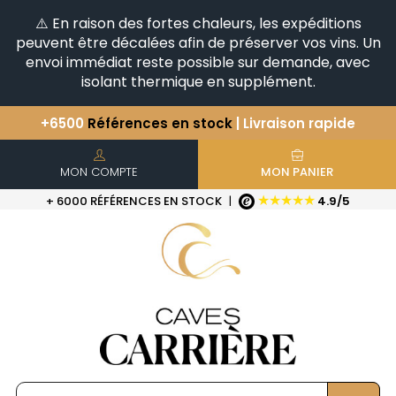
⚠️ En raison des fortes chaleurs, les expéditions
peuvent être décalées afin de préserver vos vins. Un
envoi immédiat reste possible sur demande, avec
isolant thermique en supplément.
Vous avez une question ?
+33(0)345812020
Découvrez notre sélection
d'Horizontales & Verticales
+6500
Références en stock
| Livraison rapide
MON COMPTE
MON PANIER
★★★★★
+ 6000 RÉFÉRENCES EN STOCK
|
4.9/5