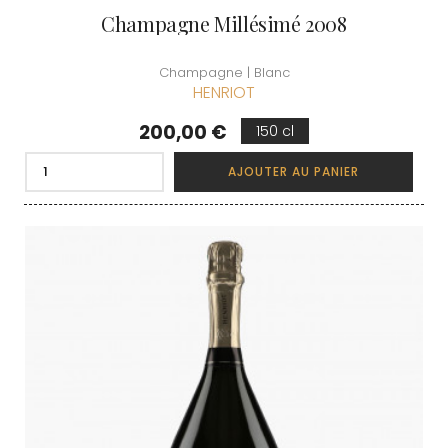
Champagne Millésimé 2008
Champagne | Blanc
HENRIOT
Prix
200,00 €
150 cl
AJOUTER AU PANIER