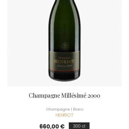
Champagne Millésimé 2000
Champagne | Blanc
HENRIOT
Prix
660,00 €
300 cl