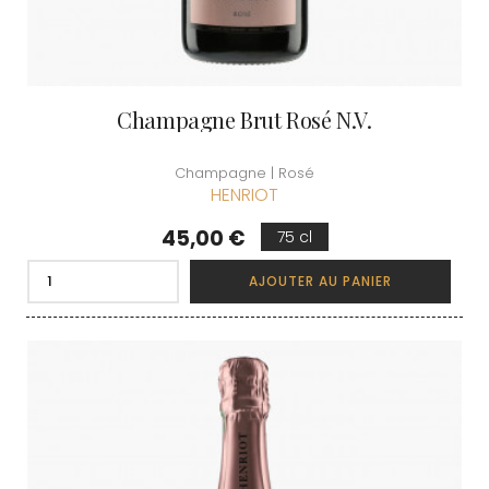
Champagne Brut Rosé N.V.
Champagne | Rosé
HENRIOT
Prix
45,00 €
75 cl
AJOUTER AU PANIER