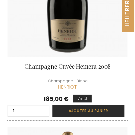
FILTRER
Champagne Cuvée Hemera 2008
Champagne | Blanc
HENRIOT
Prix
185,00 €
75 cl
AJOUTER AU PANIER