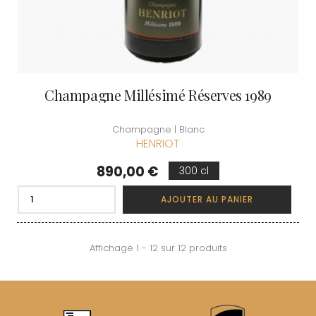
Champagne Millésimé Réserves 1989
Champagne | Blanc
HENRIOT
Prix
890,00 €
300 cl
AJOUTER AU PANIER
Affichage 1 - 12 sur 12 produits