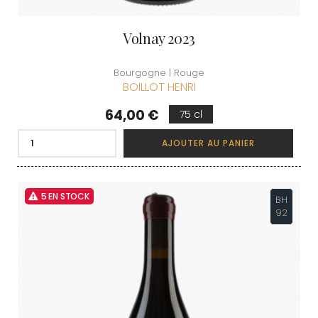
Volnay 2023
Bourgogne | Rouge
BOILLOT HENRI
Prix
64,00 €
75 cl
AJOUTER AU PANIER
5 EN STOCK
BH
92