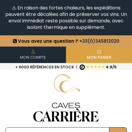
⚠️ En raison des fortes chaleurs, les expéditions
peuvent être décalées afin de préserver vos vins. Un
envoi immédiat reste possible sur demande, avec
isolant thermique en supplément.
Vous avez une question ?
+33(0)345812020
Découvrez notre sélection
d'Horizontales & Verticales
+6500
Références en stock
| Livraison rapide
MON COMPTE
MON PANIER
★★★★★
+ 6000 RÉFÉRENCES EN STOCK
|
4.9/5