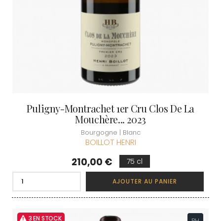
Puligny-Montrachet 1er Cru Clos De La
Mouchère... 2023
Bourgogne | Blanc
BOILLOT HENRI
Prix
210,00 €
75 cl
AJOUTER AU PANIER
3 EN STOCK
BH