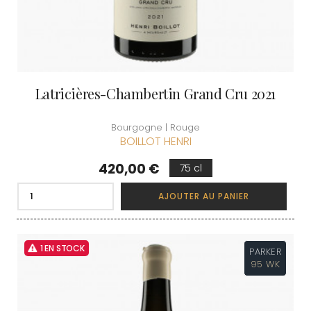
Latricières-Chambertin Grand Cru 2021
Bourgogne | Rouge
BOILLOT HENRI
Prix
420,00 €
75 cl
AJOUTER AU PANIER
1 EN STOCK
PARKER
95 WK