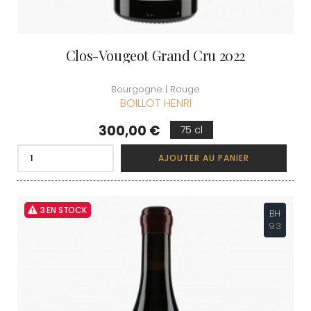
Clos-Vougeot Grand Cru 2022
Bourgogne | Rouge
BOILLOT HENRI
Prix
300,00 €
75 cl
AJOUTER AU PANIER
3 EN STOCK
BH
93