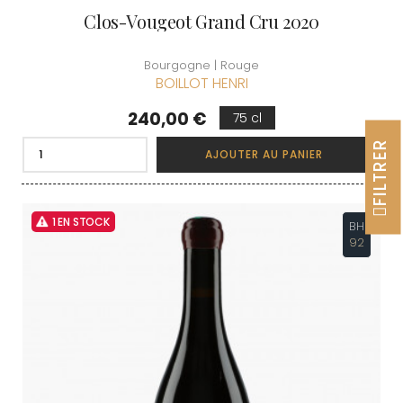
Clos-Vougeot Grand Cru 2020
Bourgogne | Rouge
BOILLOT HENRI
Prix
240,00 €
75 cl
FILTRER
AJOUTER AU PANIER
1 EN STOCK
BH
92