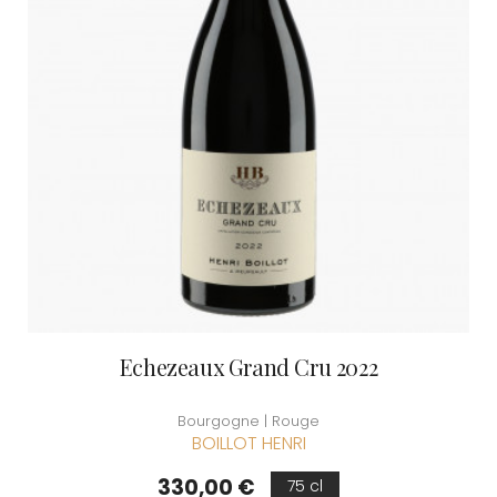
Echezeaux Grand Cru 2022
Bourgogne | Rouge
BOILLOT HENRI
Prix
330,00 €
75 cl