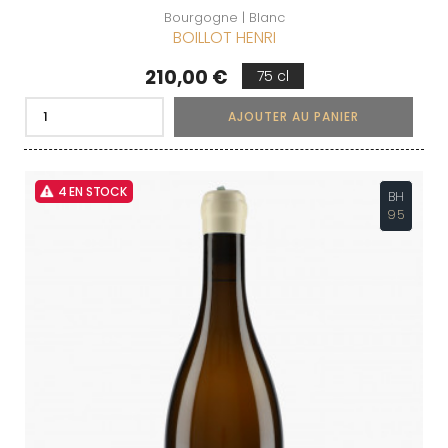
Bourgogne | Blanc
BOILLOT HENRI
Prix
210,00 €
75 cl
AJOUTER AU PANIER
4 EN STOCK
BH
95