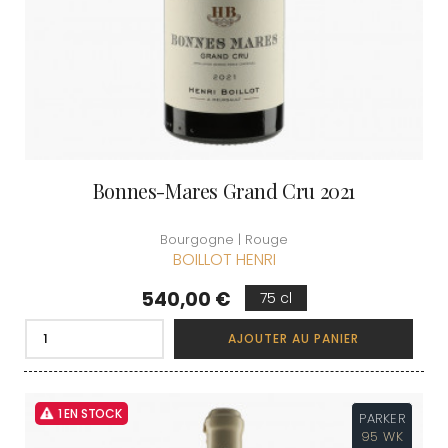
Bonnes-Mares Grand Cru 2021
Bourgogne | Rouge
BOILLOT HENRI
Prix
540,00 €
75 cl
AJOUTER AU PANIER
1 EN STOCK
PARKER
95 WK