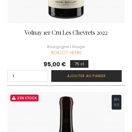
Volnay 1er Cru Les Chevrets 2022
Bourgogne | Rouge
BOILLOT HENRI
Prix
95,00 €
75 cl
AJOUTER AU PANIER
2 EN STOCK
BH
89