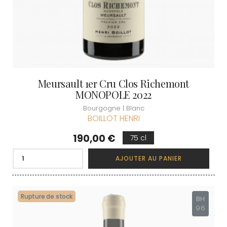
Meursault 1er Cru Clos Richemont
MONOPOLE 2022
Bourgogne | Blanc
BOILLOT HENRI
Prix
190,00 €
75 cl
AJOUTER AU PANIER
Rupture de stock
BH
96