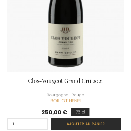
Clos-Vougeot Grand Cru 2021
Bourgogne | Rouge
BOILLOT HENRI
Prix
250,00 €
75 cl
AJOUTER AU PANIER