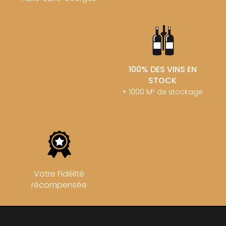
100% DES VINS EN
STOCK
+ 1000 M² de stockage
Votre Fidélité
récompensée