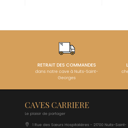
BZIKOT P
C
CAMUS
CATHIAR
CELLIER 
CHABLIS
CHABLIS
CHAMPY 
CHANDON
CHARTON
PIERRE
RETRAIT DES COMMANDES
CHATEAU
dans notre cave à Nuits-Saint-
che
CHATEA
Georges
CHATEAU
CHAVY J
CHAVY P
CHAVY-
CHEURLI
CAVES CARRIERE
CHEVILL
CHEZEA
Le plaisir de partager
CHÂTEAU
CLAIR B
1 Rue des Sœurs Hospitalières - 21700 Nuits-Saint-
CLERGET