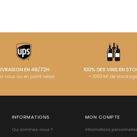
MANIERE R
ERE & FILS
G
MARCHAND
GALEYRAND JERÔME
MARQUIS D
GAMBAL ALEX
MATROT PI
D SYLVAIN
GARAUDET FLORENT
MATROT TH
AUX MOINES
GARENNE
MEO-CAM
IENNE
GENOT-BOULANGER
MEO-CAMUZ
IENNE - ICAUNA
GERMAIN HENRI
MEO-CAMUZ
BORIS
GIBOURG ROBERT
MERLIN
 DE BRIAILLES
GIRARDIN PIERRE
MESSAGER
 VINCENT & JEAN-
GIRARDIN VINCENT
MIA
GIROUD CAMILLE
MIKULSKI 
LIVRAISON EN 48/72H
100% DES VINS EN ST
GLANTENAY THIERRY
MILLOT JE
 DE LA TOUR
GOUGES HENRI
z vous ou en point relais
+ 1000 M² de stockag
MINIERE F &
U DE MARSANNAY
GRAS ALAIN
MONGEAR
 DE MEURSAULT
GRIVOT JEAN
MONTHELI
EAN-LOUIS
GROFFIER ROBERT PERE & FILS
AUL
PORCHERE
GROS ANNE
CHOUET
MOREAU A
GUILLON JEAN-MICHEL
N NOELLAT Maxime
MOREAU BE
GUY BOCARD
ON ROBERT
MOREAU C
INFORMATIONS
GUYON JEAN-PIERRE
MON COMPTE
UX JEROME
MOREAU D
 DE CHAMIREY
H
MOREAU JE
Qui sommes-nous ?
Informations personnelle
RUNO
MOREAU-N
HARMAND-GEOFFROY
 CHRISTIAN
MORET DA