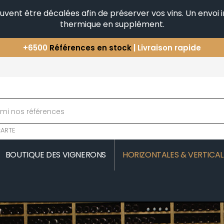
peuvent être décalées afin de préserver vos vins. Un envo
thermique en supplément.
+6500
Références en stock
| Livraison rapide
Vous avez une question ?
+33(0)345812020
Découvrez notre sélection
d'Horizontales & Verticales
ARTE
BOUTIQUE DES VIGNERONS
HORIZONTALES & VERTICAL
MOREAU
COMTE SENARD
JAVILLIER 