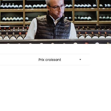
ES
MORTET DENIS
QUELINE
MUGNERET-GIBOURG
MUGNIER JACQUES-FREDERIC
 JB
MUZARD LUCIEN
N
NAUDIN-FERRAND
VIER
NICOLAS
ARD ET FILS
NOELLAT GEORGES
NOELLAT MICHEL
RAINE
NOURRISSAT
RONDE - ANTOINE
P
LA BIGNE
PACALET PHILIPPE
Prix croissant

RE
PAQUET AGNES
ICHEL
PARCELLAIRES DE SAULX
PASCAL JOSEPH
 FRANCOIS
PATAILLE LAURENT
 NICOLE
PATAILLE SYLVAIN
PATTES-LOUP - THOMAS PICO
RT
PAVELOT
OT
PERDRIX
ORIOT
PERNOT ALVINA
EUX ROLAND
PERNOT PAUL
UCIEN
PERROT-MINOT