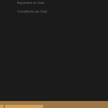
TUPINIER-BAUTISTA
Rejoindre le Club
BERT
V
RNARD
Conditions du Club
ROLINE
VAN CANNEYT CHARLES
AN-MARC
VAN-CANNEYT CHARLES
RC
VAROILLES
RRE
VIGNES DU MAYNES
VAIN
VIOLOT-GUILLEMARD JOANNES
OMAS
VITTEAUT-ALBERTI
ANC
VOCORET ELENI & EDOUARD
FFINET
VOILLOT JOSEPH
OLAS
VOUGERAIE