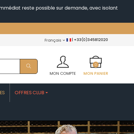
i immédiat reste possible sur demande, avec isolant
|
+33(0)345812020
Français
0
MON COMPTE
MON PANIER
ES
OFFRES CLUB
PATRICK
MOROT ALBERT