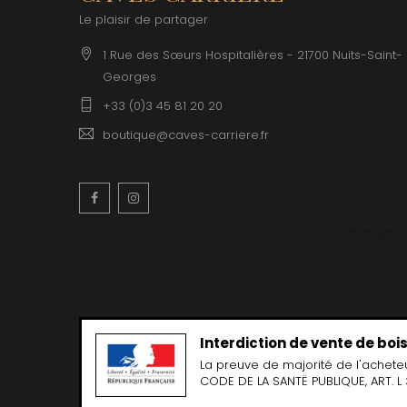
CLERGET
Le plaisir de partager
CLOS DE 
CLOS DU
1 Rue des Sœurs Hospitalières - 21700 Nuits-Saint-
CLOS SA
Georges
COCHE F
COCHE-
+33 (0)3 45 81 20 20
COFFINE
COLIN B
boutique@caves-carriere.fr
COLIN J
COLIN M
COLIN S
Facebook
Instagram
COLIN-M
Français
Interdiction de vente de bo
La preuve de majorité de l'achete
CODE DE LA SANTË PUBLIQUE, ART. L 