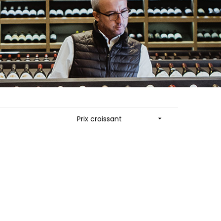
ES
MORTET DENIS
QUELINE
MUGNERET-GIBOURG
MUGNIER JACQUES-FREDERIC
 JB
MUZARD LUCIEN
N
NAUDIN-FERRAND
VIER
NICOLAS
ARD ET FILS
NOELLAT GEORGES
NOELLAT MICHEL
RAINE
NOURRISSAT
RONDE - ANTOINE
P
LA BIGNE
PACALET PHILIPPE
Prix croissant

RE
PAQUET AGNES
ICHEL
PARCELLAIRES DE SAULX
PASCAL JOSEPH
 FRANCOIS
PATAILLE LAURENT
 NICOLE
PATAILLE SYLVAIN
PATTES-LOUP - THOMAS PICO
RT
PAVELOT
OT
PERDRIX
ORIOT
PERNOT ALVINA
EUX ROLAND
PERNOT PAUL
UCIEN
PERROT-MINOT