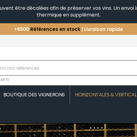
peuvent être décalées afin de préserver vos vins. Un envo
thermique en supplément.
+6500
Références en stock
| Livraison rapide
Vous avez une question ?
+33(0)345812020
Découvrez notre sélection
d'Horizontales & Verticales
ARTE
BOUTIQUE DES VIGNERONS
HORIZONTALES & VERTICAL
MOREAU
COMTE SENARD
JAVILLIER 