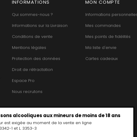
HEILLY-HUBERDEAU
INFORMATIONS
MON COMPTE
 YVON
MORET HU
HEITZ ARMAND
LA CHAPELLE
MOREY BE
HENRY MARTHE
Qui sommes-nous ?
Informations personnelle
 MOULIN AUX MOINES
MOREY CA
HERESZTYN-MAZZINI
INT JOSEPH
MOREY JE
HERITIERS DU COMTE LAFON
Informations sur la Livraison
Mes commandes
ABIEN
MOREY MA
HOSPICES DE BEAUNE
DURY
MOREY PIE
HUDELOT-NOELLAT
Conditions de vente
Mes points de fidélités
T-DUVERNAY
MOREY SYL
HUMBERT FRERES
RUNO
MOREY TH
Mentions légales
Ma liste d'envie
J
OSEPH
MOREY-BL
JACQUESON PAUL
ARC
MOREY-CO
Protection des données
Cartes cadeaux
JADOT LOUIS
IMON
MORIN NIC
JAEGER-DEFAIX
OREY PIERRE-YVES
Droit de rétractation
Espace Pro
Nous recrutons
issons alcooliques aux mineurs de moins de 18 ans
ur est exigée au moment de la vente en ligne
3342-1 et L. 3353-3