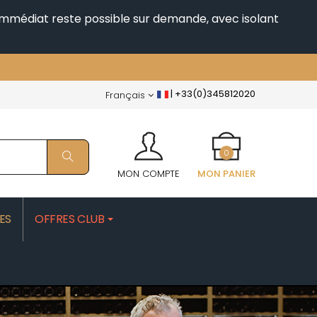
i immédiat reste possible sur demande, avec isolant
|
+33(0)345812020
Français
0
MON COMPTE
MON PANIER
ES
OFFRES CLUB
PATRICK
MOROT ALBERT