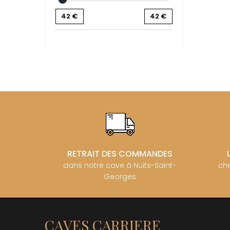
BZIKOT P
42
€
42
€
C
CAMUS
CATHIAR
CELLIER 
CHABLIS
CHABLIS
CHAMPY 
CHANDON
CHARTON
PIERRE
CHATEAU
CHATEA
CHATEAU
CHAVY J
RETRAIT DES COMMANDES
CHAVY P
dans notre cave à Nuits-Saint-
che
CHAVY-
Georges
CHEURLI
CHEVILL
CHEZEA
CHÂTEAU
CLAIR B
CAVES CARRIERE
CLERGET