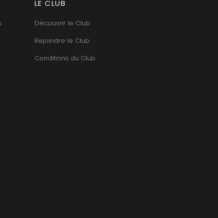
LE CLUB
TUPINIER-BAUTISTA
BERT
V
RNARD
s
Découvrir le Club
ROLINE
VAN CANNEYT CHARLES
AN-MARC
VAN-CANNEYT CHARLES
Rejoindre le Club
RC
VAROILLES
RRE
VIGNES DU MAYNES
Conditions du Club
VAIN
VIOLOT-GUILLEMARD JOANNES
OMAS
VITTEAUT-ALBERTI
ANC
VOCORET ELENI & EDOUARD
FFINET
VOILLOT JOSEPH
OLAS
VOUGERAIE