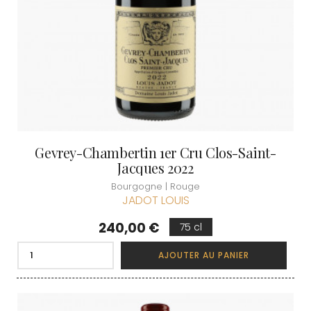
Gevrey-Chambertin 1er Cru Clos-Saint-
Jacques 2022
Bourgogne | Rouge
JADOT LOUIS
Prix
240,00 €
75 cl
AJOUTER AU PANIER