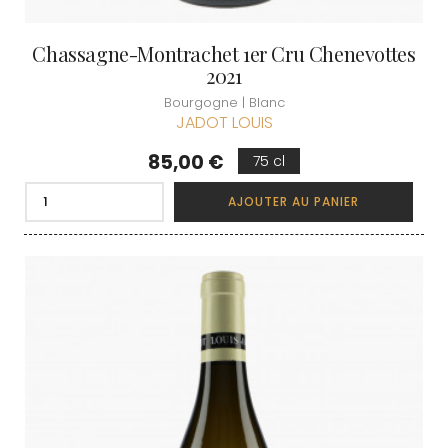
Chassagne-Montrachet 1er Cru Chenevottes
2021
Bourgogne | Blanc
JADOT LOUIS
Prix
85,00 €
75 cl
AJOUTER AU PANIER