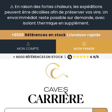
⚠️ En raison des fortes chaleurs, les expéditions
peuvent être décalées afin de préserver vos vins. Un
envoi immédiat reste possible sur demande, avec
isolant thermique en supplément.
Vous avez une question ?
+33(0)345812020
Découvrez notre sélection
d'Horizontales & Verticales
+6500
Références en stock
| Livraison rapide
MON COMPTE
MON PANIER
★★★★★
+ 6000 RÉFÉRENCES EN STOCK
|
4.9/5