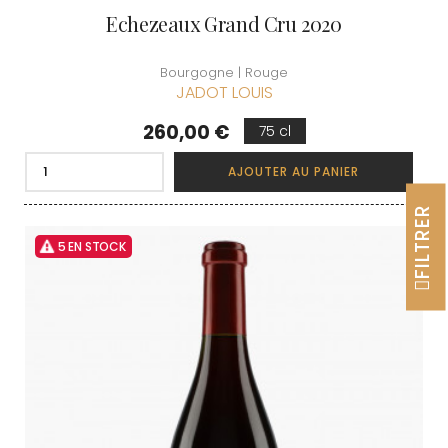
Echezeaux Grand Cru 2020
Bourgogne | Rouge
JADOT LOUIS
Prix
260,00 €
75 cl
AJOUTER AU PANIER
FILTRER
5 EN STOCK