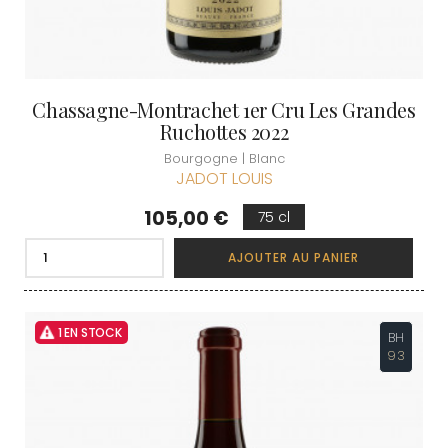
Chassagne-Montrachet 1er Cru Les Grandes
Ruchottes 2022
Bourgogne | Blanc
JADOT LOUIS
Prix
105,00 €
75 cl
AJOUTER AU PANIER
1 EN STOCK
BH
93