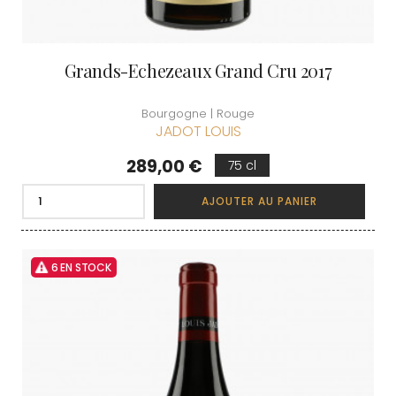
Grands-Echezeaux Grand Cru 2017
Bourgogne | Rouge
JADOT LOUIS
Prix
289,00 €
75 cl
AJOUTER AU PANIER
6 EN STOCK