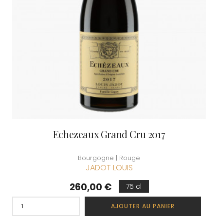
Echezeaux Grand Cru 2017
Bourgogne | Rouge
JADOT LOUIS
Prix
260,00 €
75 cl
AJOUTER AU PANIER