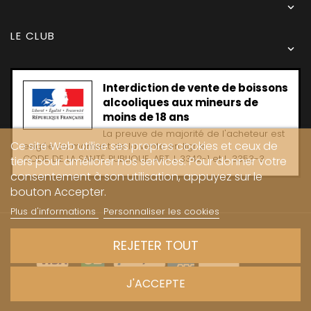

LE CLUB

Interdiction de vente de boissons
alcooliques aux mineurs de
moins de 18 ans
La preuve de majorité de l'acheteur est
Ce site Web utilise ses propres cookies et ceux de
exigée au moment de la vente en ligne
CODE DE LA SANTË PUBLIQUE, ART. L 3342-1 et L. 3353-3
tiers pour améliorer nos services. Pour donner votre
consentement à son utilisation, appuyez sur le
bouton Accepter.
Plus d'informations
Personnaliser les cookies
Copyright © 2024 - Caves Carrière
REJETER TOUT
J'ACCEPTE