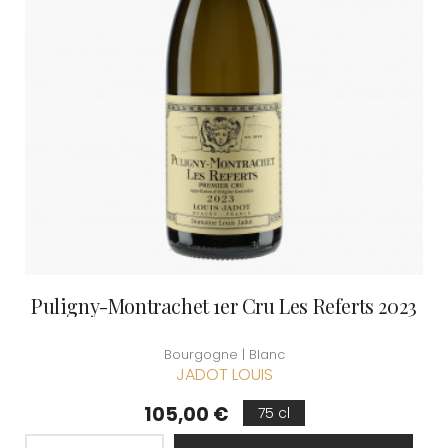
Puligny-Montrachet 1er Cru Les Referts 2023
Bourgogne | Blanc
JADOT LOUIS
Prix
105,00 €
75 cl