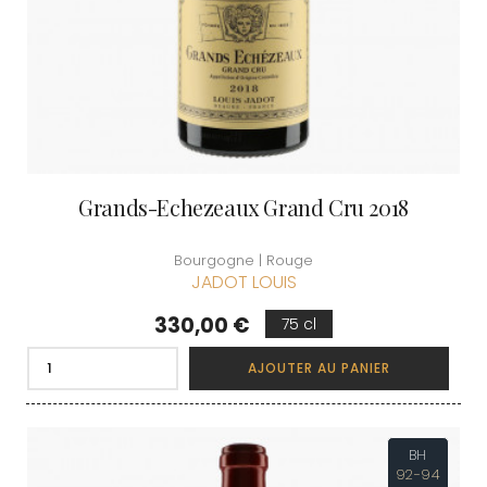
Grands-Echezeaux Grand Cru 2018
Bourgogne | Rouge
JADOT LOUIS
Prix
330,00 €
75 cl
AJOUTER AU PANIER
BH
92-94