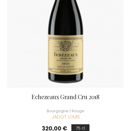
Echezeaux Grand Cru 2018
Bourgogne | Rouge
JADOT LOUIS
Prix
320,00 €
75 cl