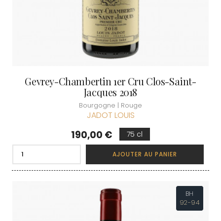
Gevrey-Chambertin 1er Cru Clos-Saint-
Jacques 2018
Bourgogne | Rouge
JADOT LOUIS
Prix
190,00 €
75 cl
AJOUTER AU PANIER
BH
92-94