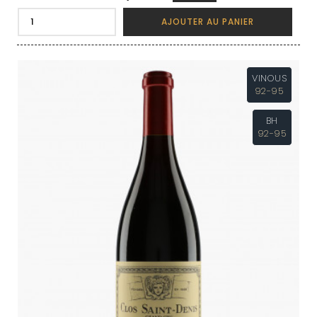
AJOUTER AU PANIER
VINOUS
92-95
BH
92-95