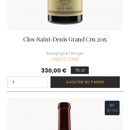
Clos-Saint-Denis Grand Cru 2015
Bourgogne | Rouge
JADOT LOUIS
Prix
330,00 €
75 cl
AJOUTER AU PANIER
BH
91-94