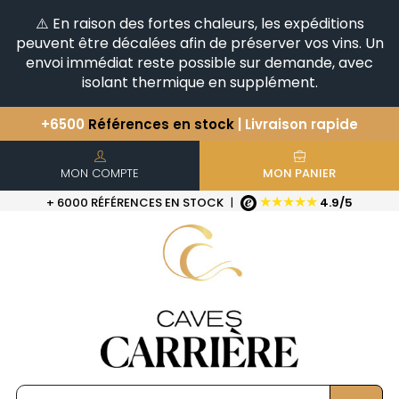
⚠️ En raison des fortes chaleurs, les expéditions
peuvent être décalées afin de préserver vos vins. Un
envoi immédiat reste possible sur demande, avec
isolant thermique en supplément.
+6500
Références en stock
| Livraison rapide
Vous avez une question ?
+33(0)345812020
Découvrez notre sélection
d'Horizontales & Verticales
MON COMPTE
MON PANIER
★★★★★
+ 6000 RÉFÉRENCES EN STOCK
|
4.9/5