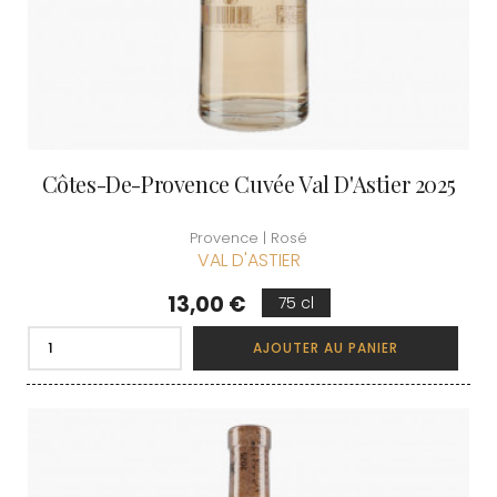
Côtes-De-Provence Cuvée Val D'Astier 2025
Provence | Rosé
VAL D'ASTIER
Prix
13,00 €
75 cl
AJOUTER AU PANIER