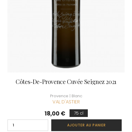
Côtes-De-Provence Cuvée Seignez 2021
Provence | Blanc
VAL D'ASTIER
Prix
18,00 €
75 cl
AJOUTER AU PANIER