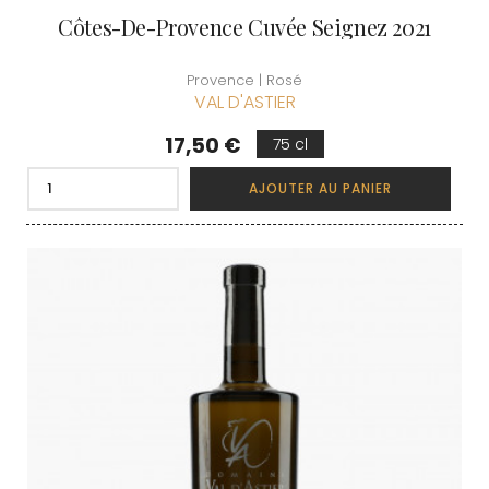
Côtes-De-Provence Cuvée Seignez 2021
Provence | Rosé
VAL D'ASTIER
Prix
17,50 €
75 cl
AJOUTER AU PANIER