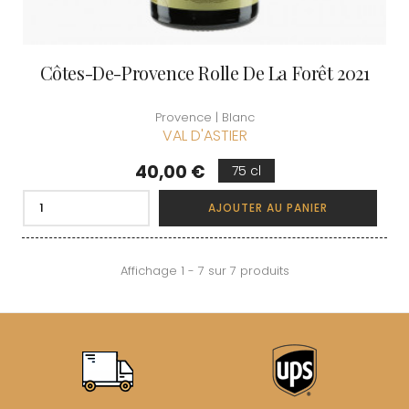
Côtes-De-Provence Rolle De La Forêt 2021
Provence | Blanc
VAL D'ASTIER
Prix
40,00 €
75 cl
AJOUTER AU PANIER
Affichage 1 - 7 sur 7 produits