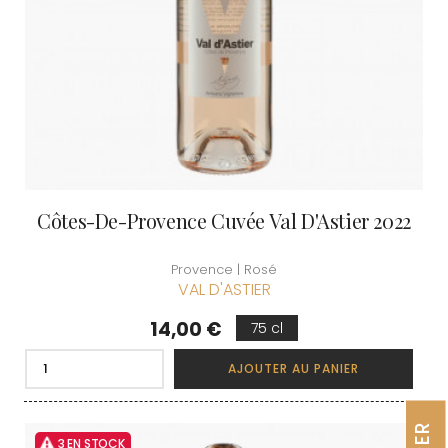
Côtes-De-Provence Cuvée Val D'Astier 2022
Provence | Rosé
VAL D'ASTIER
Prix
14,00 €
75 cl
AJOUTER AU PANIER
3 EN STOCK