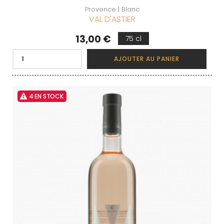
Provence | Blanc
VAL D'ASTIER
Prix
13,00 €
75 cl
AJOUTER AU PANIER
4 EN STOCK