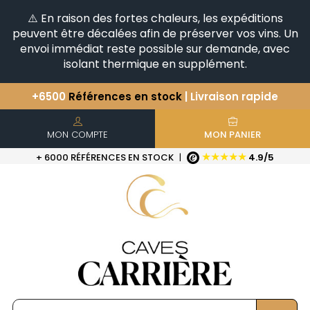
⚠️ En raison des fortes chaleurs, les expéditions
peuvent être décalées afin de préserver vos vins. Un
envoi immédiat reste possible sur demande, avec
isolant thermique en supplément.
+6500
Références en stock
| Livraison rapide
Vous avez une question ?
+33(0)345812020
Découvrez notre sélection
d'Horizontales & Verticales
MON COMPTE
MON PANIER
★★★★★
+ 6000 RÉFÉRENCES EN STOCK
|
4.9/5