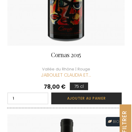
Cornas 2015
Vallée du Rhône | Rouge
JABOULET CLAUDIA ET...
Prix
78,00 €
75 cl
AJOUTER AU PANIER
FILTRER
BIO