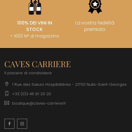
100% DEI VINI IN
La vostra fedeltà
STOCK
premiato
+ 1000 M² di magazzino
CAVES CARRIERE
Il piacere di condividere
1 Rue des Sœurs Hospitalières - 21700 Nuits-Saint-Georges
+33 (0)3 45 81 20 20
boutique@caves-carriere.fr
Facebook
Instagram