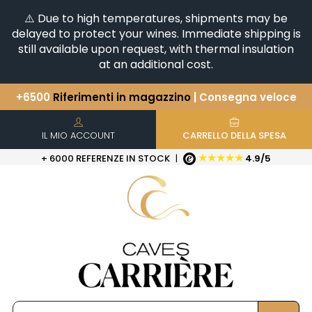
⚠️ Due to high temperatures, shipments may be
delayed to protect your wines. Immediate shipping is
still available upon request, with thermal insulation
at an additional cost.
+6500
Riferimenti in magazzino
| Consegna veloce
Avete una domanda?
+33(0)345812020
Scopri la nostra selezione di
Orizzontali e Verticali
IL MIO ACCOUNT
CARRELLO DELLA SPESA
★★★★★
+ 6000 REFERENZE IN STOCK
|
4.9/5