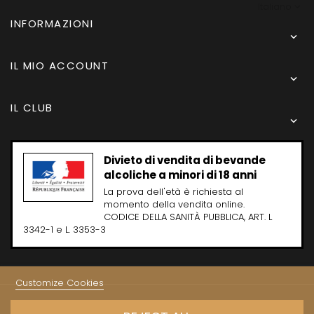
Italiano
INFORMAZIONI

IL MIO ACCOUNT

IL CLUB

Divieto di vendita di bevande
alcoliche a minori di 18 anni
La prova dell'età è richiesta al
momento della vendita online.
CODICE DELLA SANITÀ PUBBLICA, ART. L
3342-1 e L. 3353-3
Customize Cookies
Copyright © 2024 - Caves Carrière