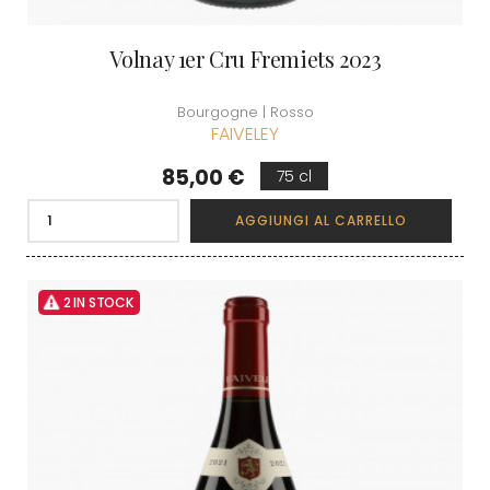
Volnay 1er Cru Fremiets 2023
Bourgogne | Rosso
FAIVELEY
Prezzo
85,00 €
75 cl
AGGIUNGI AL CARRELLO
2 IN STOCK