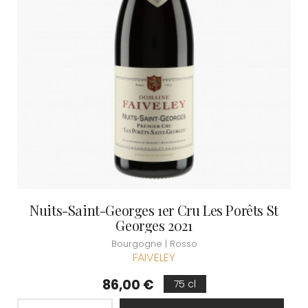
Nuits-Saint-Georges 1er Cru Les Porêts St
Georges 2021
Bourgogne | Rosso
FAIVELEY
Prezzo
86,00 €
75 cl