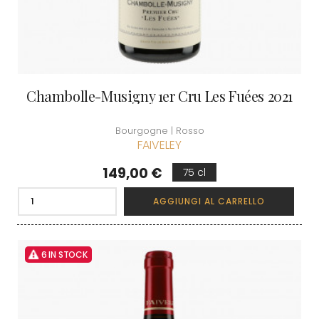
Chambolle-Musigny 1er Cru Les Fuées 2021
Bourgogne | Rosso
FAIVELEY
Prezzo
149,00 €
75 cl
AGGIUNGI AL CARRELLO
6 IN STOCK