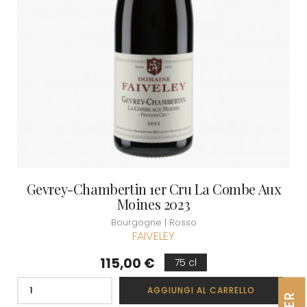
Gevrey-Chambertin 1er Cru La Combe Aux
Moines 2023
Bourgogne | Rosso
FAIVELEY
Prezzo
115,00 €
75 cl
AGGIUNGI AL CARRELLO