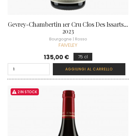
Gevrey-Chambertin 1er Cru Clos Des Issarts...
2023
Bourgogne | Rosso
FAIVELEY
Prezzo
135,00 €
75 cl
AGGIUNGI AL CARRELLO
2 IN STOCK