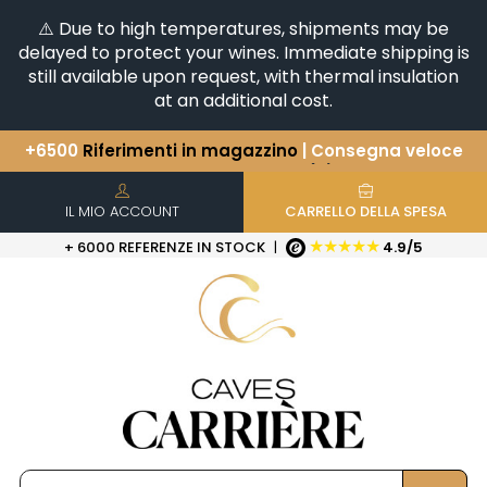
⚠️ Due to high temperatures, shipments may be
delayed to protect your wines. Immediate shipping is
still available upon request, with thermal insulation
at an additional cost.
Avete una domanda?
+33(0)345812020
Scopri la nostra selezione di
Orizzontali e Verticali
+6500
Riferimenti in magazzino
| Consegna veloce
IL MIO ACCOUNT
CARRELLO DELLA SPESA
★★★★★
+ 6000 REFERENZE IN STOCK
|
4.9/5