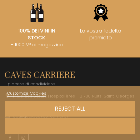
100% DEI VINI IN
La vostra fedeltà
STOCK
premiato
+ 1000 M² di magazzino
CAVES CARRIERE
Il piacere di condividere
Customize Cookies
1 Rue des Sœurs Hospitalières - 21700 Nuits-Saint-Georges
+33 (0)3 45 81 20 20
REJECT ALL
boutique@caves-carriere.fr
Facebook
Instagram