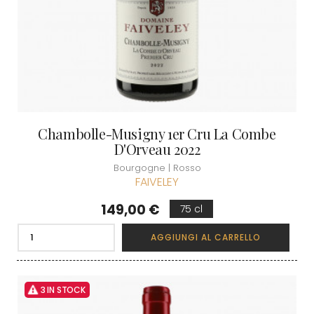
Chambolle-Musigny 1er Cru La Combe
D'Orveau 2022
Bourgogne | Rosso
FAIVELEY
Prezzo
149,00 €
75 cl
AGGIUNGI AL CARRELLO
3 IN STOCK