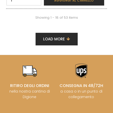
AGGIUNGI AL CARRELLO
Showing 1 - 18 of 53 items
LOAD MORE
RITIRO DEGLI ORDINI
CONSEGNA IN 48/72H
nella nostra cantina di
a casa o in un punto di
Digione
collegamento