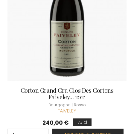
Corton Grand Cru Clos Des Cortons
Faiveley... 2021
Bourgogne | Rosso
FAIVELEY
Prezzo
240,00 €
75 cl