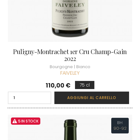
Puligny-Montrachet 1er Cru Champ-Gain
2022
Bourgogne | Bianco
FAIVELEY
Prezzo
110,00 €
75 cl
AGGIUNGI AL CARRELLO
5 IN STOCK
BH
90-92