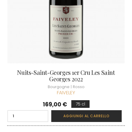
Nuits-Saint-Georges 1er Cru Les Saint
Georges 2022
Bourgogne | Rosso
FAIVELEY
Prezzo
169,00 €
75 cl
AGGIUNGI AL CARRELLO