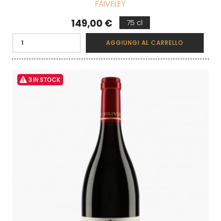
FAIVELEY
Prezzo
149,00 €
75 cl
AGGIUNGI AL CARRELLO
3 IN STOCK