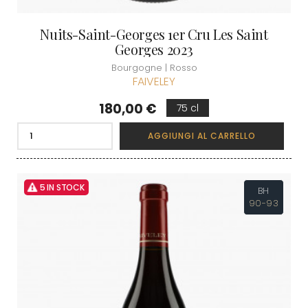
Nuits-Saint-Georges 1er Cru Les Saint
Georges 2023
Bourgogne | Rosso
FAIVELEY
Prezzo
180,00 €
75 cl
AGGIUNGI AL CARRELLO
5 IN STOCK
BH
90-93