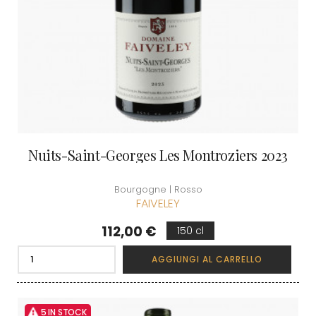
Nuits-Saint-Georges Les Montroziers 2023
Bourgogne | Rosso
FAIVELEY
Prezzo
112,00 €
150 cl
AGGIUNGI AL CARRELLO
5 IN STOCK