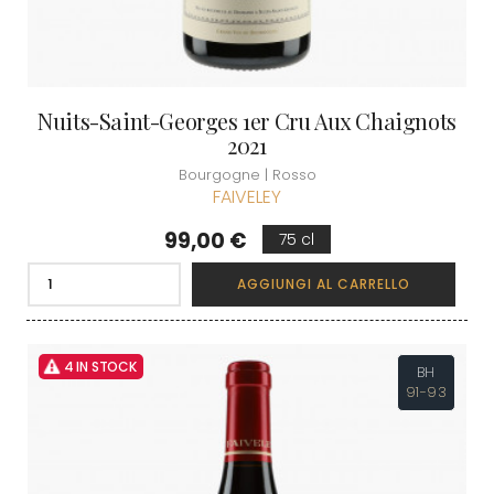
Nuits-Saint-Georges 1er Cru Aux Chaignots
2021
Bourgogne | Rosso
FAIVELEY
Prezzo
99,00 €
75 cl
AGGIUNGI AL CARRELLO
4 IN STOCK
BH
91-93