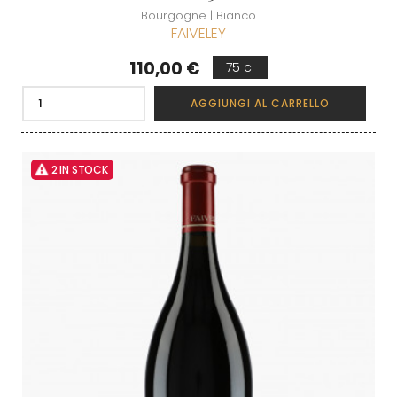
Bourgogne | Bianco
FAIVELEY
Prezzo
110,00 €
75 cl
AGGIUNGI AL CARRELLO
2 IN STOCK