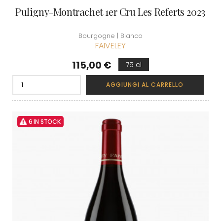
Puligny-Montrachet 1er Cru Les Referts 2023
Bourgogne | Bianco
FAIVELEY
Prezzo
115,00 €
75 cl
AGGIUNGI AL CARRELLO
6 IN STOCK