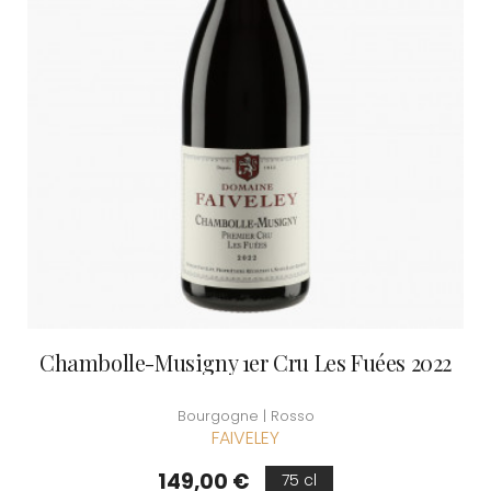
Chambolle-Musigny 1er Cru Les Fuées 2022
Bourgogne | Rosso
FAIVELEY
Prezzo
149,00 €
75 cl