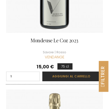
Mondeuse Le Coz 2023
Savoie | Rosso
VENDANGE
Prezzo
15,00 €
75 cl
FILTRER
AGGIUNGI AL CARRELLO