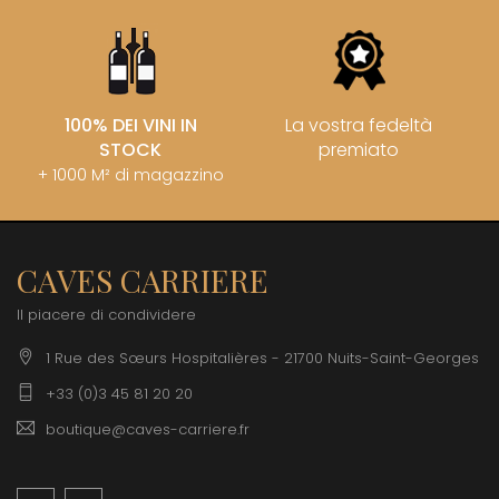
100% DEI VINI IN
La vostra fedeltà
STOCK
premiato
+ 1000 M² di magazzino
CAVES CARRIERE
Il piacere di condividere
1 Rue des Sœurs Hospitalières - 21700 Nuits-Saint-Georges
+33 (0)3 45 81 20 20
boutique@caves-carriere.fr