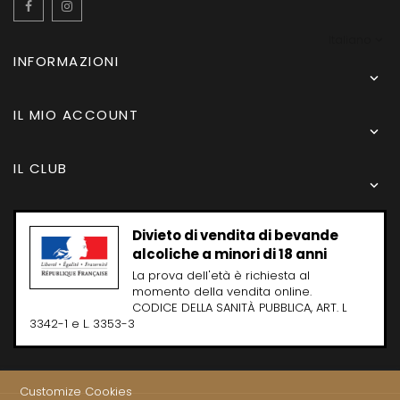
Facebook
Instagram
Italiano
INFORMAZIONI

IL MIO ACCOUNT

IL CLUB

Divieto di vendita di bevande
alcoliche a minori di 18 anni
La prova dell'età è richiesta al
momento della vendita online.
CODICE DELLA SANITÀ PUBBLICA, ART. L
3342-1 e L. 3353-3
Customize Cookies