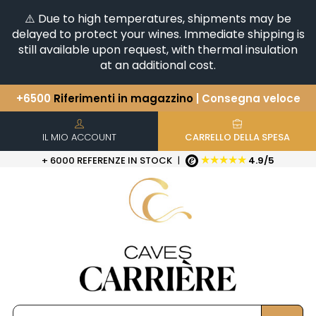
⚠️ Due to high temperatures, shipments may be
delayed to protect your wines. Immediate shipping is
still available upon request, with thermal insulation
at an additional cost.
+6500
Riferimenti in magazzino
| Consegna veloce
Avete una domanda?
+33(0)345812020
Scopri la nostra selezione di
Orizzontali e Verticali
IL MIO ACCOUNT
CARRELLO DELLA SPESA
★★★★★
+ 6000 REFERENZE IN STOCK
|
4.9/5