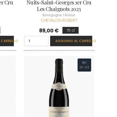
er Cru
Nuits-Saint-Georges 1er Cru
Les Chaignots 2023
Bourgogne | Rosso
CHEVILLON ROBERT
Prezzo
89,00 €
75 cl
 CARRELLO
AGGIUNGI AL CARRELLO
BH
91-93