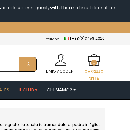
ailable upon request, with thermal insulation at an
|
+33(0)345812020
Italiano
0
IL MIO ACCOUNT
CARRELLO
DELLA
SPESA
ALES
IL CLUB
CHI SIAMO?
FAIX
MORIN NICOLAS
PATRICK
MOROT ALBERT
ES
MORTET DENIS
QUELINE
MUGNERET-GIBOURG
 vigneto. La tenuta fu tramandata di padre in figlio,
MUGNIER JACQUES-FREDERIC
ienda dopo il ritiro di Robert nel 2003. Situato nella