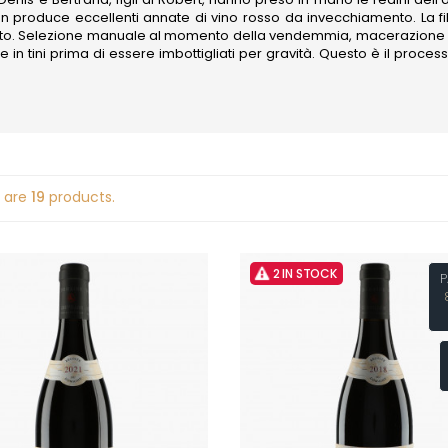
 STEPHANE
DAMPT
JESSIAUME
on produce eccellenti annate di vino rosso da invecchiamento. La fil
 FILS
DANCER THEO
gneto. Selezione manuale al momento della vendemmia, macerazione a fr
JOBLOT
EON
DANCER VINCENT
ne in tini prima di essere imbottigliati per gravità. Questo è il proc
JOLIET
DARVIOT-PERRIN
JOUAN OLI
DAUVISSAT JEAN & FILS
JULIEN GER
-LACHAUX
DAUVISSAT RENE & VINCENT
L
DE COURCEL
DE MONTILLE
LA COMMA
T AURORE
DE SUREMAIN ERIC
LA PIERRE 
T JEAN-CLAUDE
DEFAIX BERNARD
LEPETIT DE 
ET-MONNOT
 are
19
products.
DELAGRANGE HENRI
LABET PIER
-LEGROS
DIDON
LAFARGE M
 ARNAUD
DOMAINE DE LA CRAS
LAHAYE
 VAN CANNEYT LAURE
DOMAINE DE LA TOUR PENET
LAMARCHE
-CURTET
DOMAINE DES CHEZEAUX
2 IN STOCK
LAMARCHE
P
-CURTET (made by
DROIN JEAN PAUL & BENOIT
LAMBRAYS
 Roulot)
DROUHIN JOSEPH
LAMY HUBE
MILLOT
DROUHIN-LAROZE
LAMY-PILL
DROUHIN-VAUDON
LAUNAY-H
 JACQUES
DUBUET-BOILLOT
LAVANTUR
ALINE
DUGAT CLAUDE
LE MOINE L
 ROGER
DUJAC
LE NID - FA
E
DUJARDIN
LEBREUIL J
OURT ADRIEN
DUPLESSIS GERARD