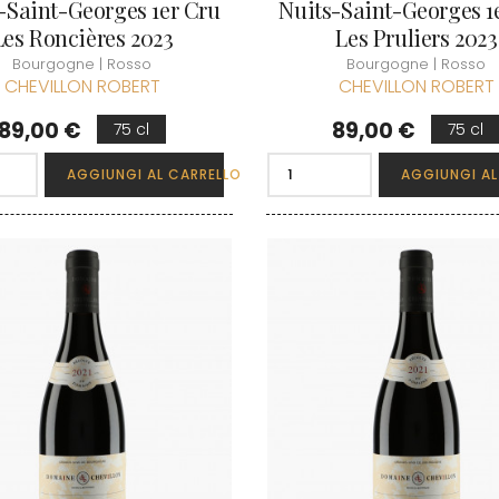
-Saint-Georges 1er Cru
Nuits-Saint-Georges 1
Les Roncières 2023
Les Pruliers 2023
Bourgogne | Rosso
Bourgogne | Rosso
CHEVILLON ROBERT
CHEVILLON ROBERT
Prezzo
Prezzo
89,00 €
89,00 €
75 cl
75 cl
AGGIUNGI AL CARRELLO
AGGIUNGI AL