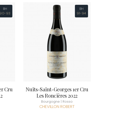
RNARD
VAN-CANNEYT CHARLES
ROLINE
VAROILLES
BH
BH
AN-MARC
90-93
91-94
VIGNES DU MAYNES
RC
VIOLOT-GUILLEMARD JOANNES
RRE
VITTEAUT-ALBERTI
VAIN
VOCORET ELENI & EDOUARD
OMAS
VOILLOT JOSEPH
ANC
VOUGERAIE
FFINET
er Cru
Nuits-Saint-Georges 1er Cru
22
Les Roncières 2022
Bourgogne | Rosso
CHEVILLON ROBERT