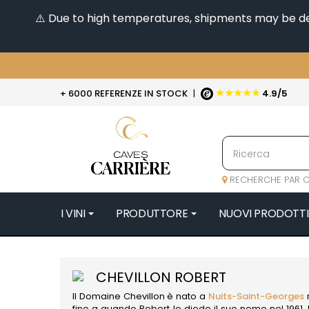
⚠️ Due to high temperatures, shipments may be dela
★★★★★
+ 6000 REFERENZE IN STOCK
|
4.9/5
RECHERCHE PAR C
I VINI
PRODUTTORE
NUOVI PRODOTTI
4
47N3E -
CHEVILLON ROBERT
A
Il Domaine Chevillon è nato a
Nuits-Saint-Georges
n
A & P DE 
fino a quando Robert le diede il suo nome nel 1961. D