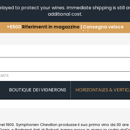
yed to protect your wines. Immediate shipping is still av
additional cost.
Avete una domanda?
+33(0)345812020
Scopri la nostra selezione di
Orizzontali e Verticali
+6500
Riferimenti in magazzino
| Consegna veloce
ARTE
BOUTIQUE DEI VIGNERONS
HORIZONTALES & VERTIC
COMTES LAFON
JAEGER-DE
 MICHAUT GUILLAUME
CONFURON JEAN-JACQUES
JAVILLIER 
COQUARD LOISON FLEUROT
JAYER GILL
JAYER JAC
el 1900. Symphorien Chevillon produsse il suo primo vino da 30 are di
D
VILLAINE
JEANNOT
enis e Bertrand, figli di Robert, hanno preso in mano le redini dell'az