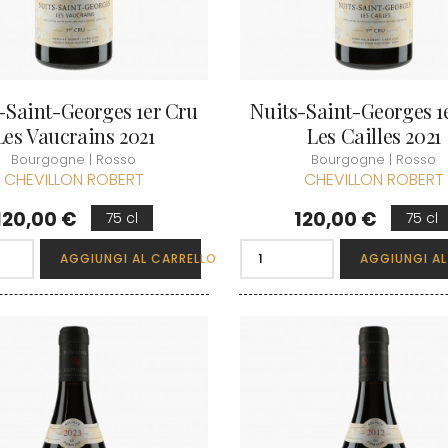
-Saint-Georges 1er Cru
Nuits-Saint-Georges 1
Les Vaucrains 2021
Les Cailles 2021
Bourgogne | Rosso
Bourgogne | Rosso
CHEVILLON ROBERT
CHEVILLON ROBERT
Prezzo
Prezzo
120,00 €
120,00 €
75 cl
75 cl
AGGIUNGI AL CARRELLO
AGGIUNGI AL