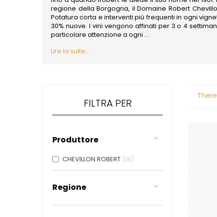
ALADAME
regione della Borgogna
, il Domaine Robert Chevill
AMIOT ET
Potatura corta e interventi più frequenti in ogni vi
AMIOT L
30% nuove. I vini vengono affinati per 3 o 4 settima
ARLAUD
particolare attenzione a ogni ...
ARLOT
ARNOUX
Lire la suite...
B
BACHELE
BACHELE
BACHEL
There
BACHEY
FILTRA PER
BAILLOT
BAILLOT
BALLAND
BALLAND
Produttore
Domaine
BALLOT-
CHEVILLON ROBERT
19
BART
BAVARD
BEAUNE 
Regione
BELLAND
BELLEVILL
BERLANC