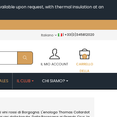
ailable upon request, with thermal insulation at an
|
+33(0)345812020
Italiano
0
IL MIO ACCOUNT
CARRELLO
DELLA
SPESA
ALES
IL CLUB
CHI SIAMO?
FAIX
MORIN NICOLAS
PATRICK
MOROT ALBERT
ES
MORTET DENIS
QUELINE
MUGNERET-GIBOURG
ti
vini rossi di Borgogna
. L'enologo Thomas Collardot
MUGNIER JACQUES-FREDERIC
i vini della tenuta. Dalla Borgogna ai Grands Crus, la