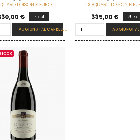
QUARD LOISON FLEUROT
COQUARD LOISON FLEU
Prezzo
Prezzo
330,00 €
335,00 €
75 cl
75 cl
AGGIUNGI AL CARRELLO
AGGIUNGI AL
 STOCK