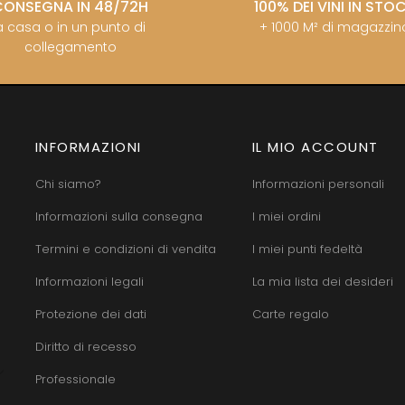
CONSEGNA IN 48/72H
100% DEI VINI IN STO
a casa o in un punto di
+ 1000 M² di magazzin
collegamento
INFORMAZIONI
IL MIO ACCOUNT
Chi siamo?
Informazioni personali
Informazioni sulla consegna
I miei ordini
Termini e condizioni di vendita
I miei punti fedeltà
Informazioni legali
La mia lista dei desideri
Protezione dei dati
Carte regalo
Diritto di recesso
Professionale