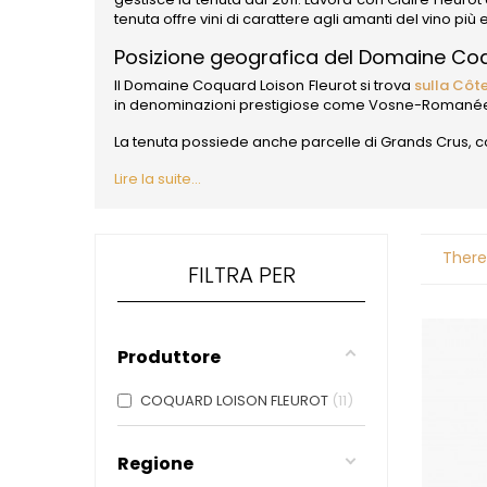
ALADAME
tenuta offre vini di carattere agli amanti del vino più e
AMIOT ET
AMIOT L
Posizione geografica del Domaine Coq
ARLAUD
Il Domaine Coquard Loison Fleurot si trova
sulla Côt
ARLOT
in denominazioni prestigiose come Vosne-Romané
ARNOUX
B
La tenuta possiede anche parcelle di Grands Crus, co
BACHELE
Lire la suite...
BACHELE
BACHEL
BACHEY
BAILLOT
There
BAILLOT
FILTRA PER
BALLAND
BALLAND
Domaine
Produttore
BALLOT-
BART
BAVARD
COQUARD LOISON FLEUROT
11
BEAUNE 
BELLAND
BELLEVILL
Regione
BERLANC