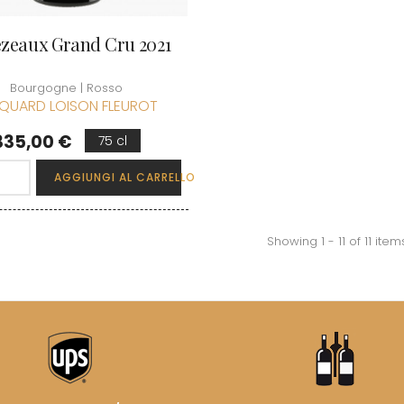
zeaux Grand Cru 2021
Bourgogne | Rosso
QUARD LOISON FLEUROT
Prezzo
335,00 €
75 cl
AGGIUNGI AL CARRELLO
Showing 1 - 11 of 11 item