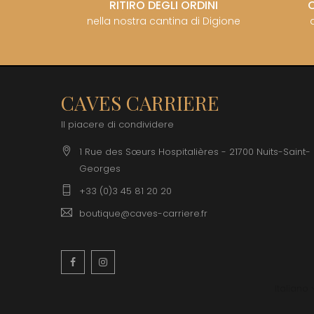
RITIRO DEGLI ORDINI
nella nostra cantina di Digione
CAVES CARRIERE
Il piacere di condividere
1 Rue des Sœurs Hospitalières - 21700 Nuits-Saint-
Georges
+33 (0)3 45 81 20 20
boutique@caves-carriere.fr
Facebook
Instagram
Italiano