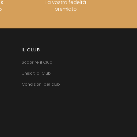
CK
La vostra fedeltà
premiato
o
IL CLUB
Scoprire il Club
Unisciti al Club
Condizioni del club