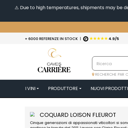
⚠️ Due to high temperatures, shipments may be dela
★★★★★
+ 6000 REFERENZE IN STOCK
|
4.9/5
RECHERCHE PAR C
I VINI
PRODUTTORE
NUOVI PRODOTTI
4
47N3E -
COQUARD LOISON FLEUROT
A
Cinque generazioni di appassionati viticoltori si s
A & P DE 
gestisce la tenuta dal 2011. Lavora con Claire Fleur