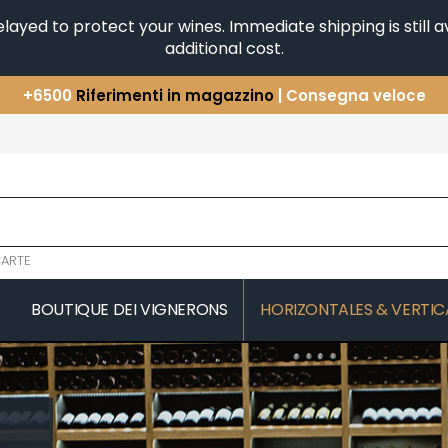
yed to protect your wines. Immediate shipping is still av
additional cost.
+6500
Riferimenti in magazzino
| Consegna veloce
Avete una domanda?
+33(0)345812020
Scopri la nostra selezione di
Orizzontali e Verticali
ARTE
BOUTIQUE DEI VIGNERONS
HORIZONTALES & VERTIC
COMTES LAFON
JAEGER-DE
 MICHAUT GUILLAUME
CONFURON JEAN-JACQUES
JAVILLIER 
COQUARD LOISON FLEUROT
JAYER GILL
JAYER JAC
D
VILLAINE
JEANNOT