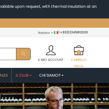
ailable upon request, with thermal insulation at an
|
+33(0)345812020
Italiano
0
IL MIO ACCOUNT
CARRELLO
DELLA
SPESA
ALES
IL CLUB
CHI SIAMO?
FAIX
MORIN NICOLAS
PATRICK
MOROT ALBERT
ES
MORTET DENIS
QUELINE
MUGNERET-GIBOURG
MUGNIER JACQUES-FREDERIC