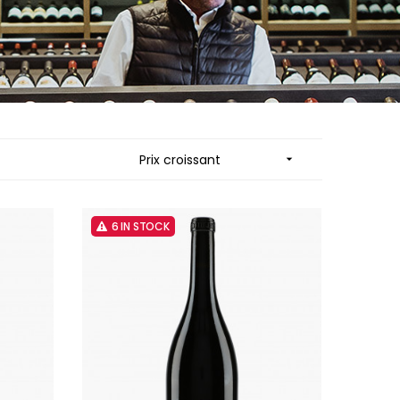
 JB
MUZARD LUCIEN
N
NAUDIN-FERRAND
VIER
NICOLAS
ARD ET FILS
NOELLAT GEORGES
NOELLAT MICHEL
RAINE
NOURRISSAT
RONDE - ANTOINE
P
Prix croissant

LA BIGNE
PACALET PHILIPPE
RE
PAQUET AGNES
ICHEL
PARCELLAIRES DE SAULX
PASCAL JOSEPH
6 IN STOCK
 FRANCOIS
PATAILLE LAURENT
 NICOLE
PATAILLE SYLVAIN
PATTES-LOUP - THOMAS PICO
RT
PAVELOT
OT
PERDRIX
ORIOT
PERNOT ALVINA
EUX ROLAND
PERNOT PAUL
UCIEN
PERROT-MINOT
MILLE LARDET
PETITE EMPREINTE
EAN-BAPTISTE
PICAMELOT LOUIS