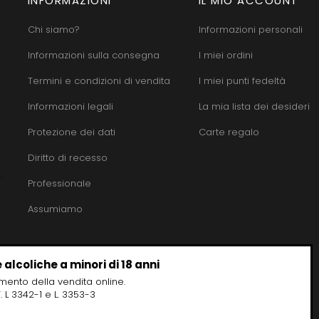
INFORMAZIONI
IL MIO ACCOUNT
Chi siamo?
Informazioni personali
Informazioni sulla consegna
I miei ordini
Termini e condizioni di vendita
I miei punti fedeltà
Informazioni legali
La mia lista dei desideri
Protezione dei dati
Carte regalo
Diritto di recesso
Professionale
Assumiamo
 alcoliche a minori di 18 anni
omento della vendita online.
 L 3342-1 e L. 3353-3