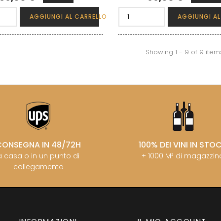
AGGIUNGI AL CARRELLO
AGGIUNGI AL
Showing 1 - 9 of 9 item
CONSEGNA IN 48/72H
100% DEI VINI IN STO
a casa o in un punto di
+ 1000 M² di magazzin
collegamento