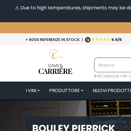
⚠️ Due to high temperatures, shipments may be dela
★★★★★
+ 6000 REFERENZE IN STOCK
|
4.9/5
RECHERCHE PAR C
I VINI
PRODUTTORE
NUOVI PRODOTTI
4
47N3E -
A
BOULEY PIERRICK
A & P DE 