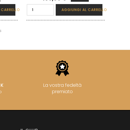
 CARRELLO
AGGIUNGI AL CARRELLO
s
CK
La vostra fedeltà
premiato
o