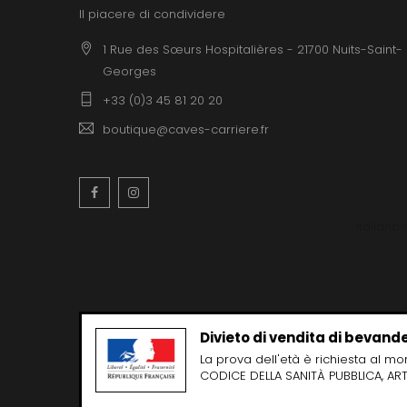
Il piacere di condividere
1 Rue des Sœurs Hospitalières - 21700 Nuits-Saint-
Georges
+33 (0)3 45 81 20 20
boutique@caves-carriere.fr
Facebook
Instagram
Italiano
Divieto di vendita di bevande
La prova dell'età è richiesta al m
CODICE DELLA SANITÀ PUBBLICA, ART.