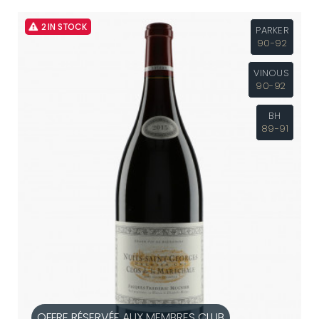
2 IN STOCK
PARKER
90-92
VINOUS
90-92
BH
89-91
OFFRE RÉSERVÉE AUX MEMBRES CLUB