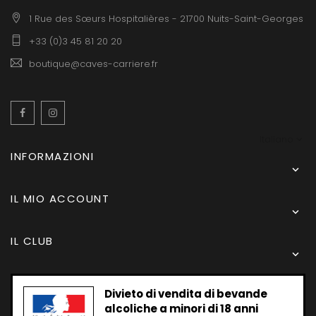
1 Rue des Sœurs Hospitalières - 21700 Nuits-Saint-Georges
+33 (0)3 45 81 20 20
boutique@caves-carriere.fr
Facebook
Instagram
Italiano
INFORMAZIONI

IL MIO ACCOUNT

IL CLUB

Divieto di vendita di bevande
alcoliche a minori di 18 anni