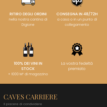
RITIRO DEGLI ORDINI
CONSEGNA IN 48/72H
nella nostra cantina di
a casa o in un punto di
Digione
collegamento
100% DEI VINI IN
La vostra fedeltà
STOCK
premiato
+ 1000 M² di magazzino
CAVES CARRIERE
Il piacere di condividere