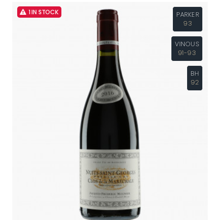
1 IN STOCK
PARKER
93
VINOUS
91-93
BH
92