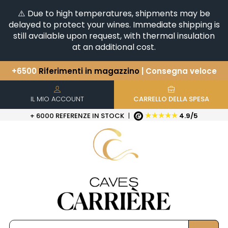
⚠️ Due to high temperatures, shipments may be
delayed to protect your wines. Immediate shipping is
still available upon request, with thermal insulation
at an additional cost.
+6500
Riferimenti in magazzino
| Consegna veloce
Avete una domanda?
+33(0)345812020
Scopri la nostra selezione di
Orizzontali e Verticali
IL MIO ACCOUNT
CARRELLO DELLA SPESA
★★★★★
+ 6000 REFERENZE IN STOCK
|
4.9/5