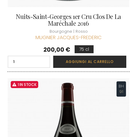
Nuits-Saint-Georges 1er Cru Clos De La
Maréchale 2016
Bourgogne | Rosso
MUGNIER JACQUES-FREDERIC
Prezzo
200,00 €
75 cl
AGGIUNGI AL CARRELLO
1 IN STOCK
BH
91