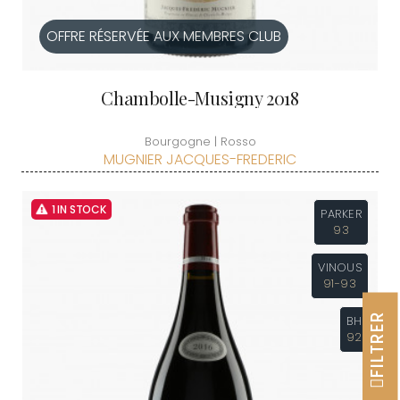
OFFRE RÉSERVÉE AUX MEMBRES CLUB
Chambolle-Musigny 2018
Bourgogne | Rosso
MUGNIER JACQUES-FREDERIC
1 IN STOCK
PARKER
93
VINOUS
91-93
FILTRER
BH
92