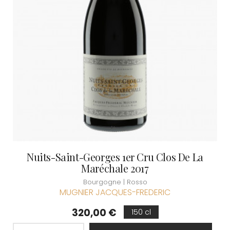
Nuits-Saint-Georges 1er Cru Clos De La
Maréchale 2017
Bourgogne | Rosso
MUGNIER JACQUES-FREDERIC
Prezzo
320,00 €
150 cl