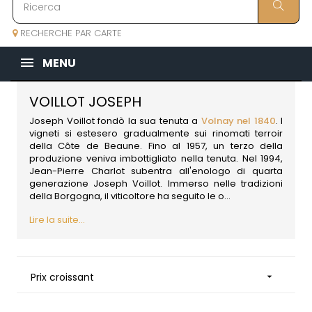
RECHERCHE PAR CARTE
MENU
VOILLOT JOSEPH
Joseph Voillot fondò la sua tenuta a
Volnay nel 1840
. I
vigneti si estesero gradualmente sui rinomati terroir
della Côte de Beaune. Fino al 1957, un terzo della
produzione veniva imbottigliato nella tenuta. Nel 1994,
Jean-Pierre Charlot subentra all'enologo di quarta
generazione Joseph Voillot. Immerso nelle tradizioni
della Borgogna, il viticoltore ha seguito le o...
Lire la suite...
Prix croissant
