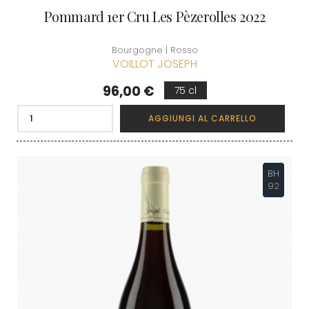
Pommard 1er Cru Les Pèzerolles 2022
Bourgogne | Rosso
VOILLOT JOSEPH
Prezzo
96,00 €
75 cl
AGGIUNGI AL CARRELLO
BH
92