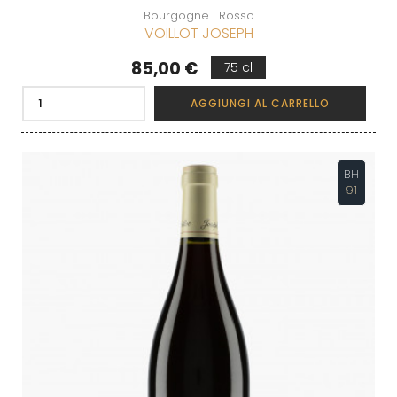
Bourgogne | Rosso
VOILLOT JOSEPH
Prezzo
85,00 €
75 cl
AGGIUNGI AL CARRELLO
BH
91