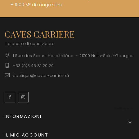
+ 1000 M² di magazzino
CAVES CARRIERE
Il piacere di condividere
1 Rue des Sœurs Hospitalières - 21700 Nuits-Saint-Georges
+33 (0)3 45 81 20 20
boutique@caves-carriere.fr
Facebook
Instagram
Italiano
INFORMAZIONI

IL MIO ACCOUNT