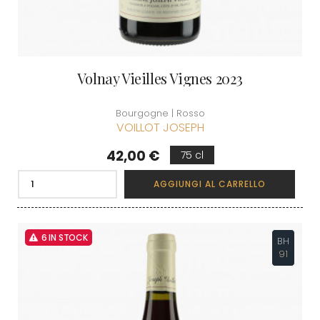
Volnay Vieilles Vignes 2023
Bourgogne | Rosso
VOILLOT JOSEPH
Prezzo
42,00 €
75 cl
AGGIUNGI AL CARRELLO
6 IN STOCK
BH
91