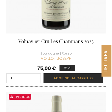
Volnay 1er Cru Les Champans 2023
FILTRER
Bourgogne | Rosso
VOILLOT JOSEPH
Prezzo
75,00 €
75 cl
AGGIUNGI AL CARRELLO
1 IN STOCK