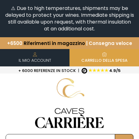
⚠️ Due to high temperatures, shipments may be
delayed to protect your wines. Immediate shipping is
still available upon request, with thermal insulation
at an additional cost.
+6500
Riferimenti in magazzino
| Consegna veloce
Avete una domanda?
+33(0)345812020
Scopri la nostra selezione di
Orizzontali e Verticali
IL MIO ACCOUNT
CARRELLO DELLA SPESA
★★★★★
+ 6000 REFERENZE IN STOCK
|
4.9/5