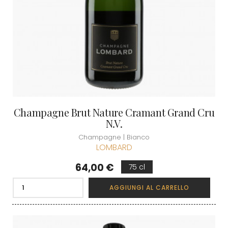
Champagne Brut Nature Cramant Grand Cru
N.V.
Champagne | Bianco
LOMBARD
Prezzo
64,00 €
75 cl
AGGIUNGI AL CARRELLO