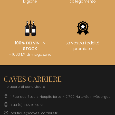
Digione
collegamento
100% DEI VINI IN
La vostra fedeltà
STOCK
premiato
+ 1000 M² di magazzino
CAVES CARRIERE
Il piacere di condividere
1 Rue des Sœurs Hospitalières - 21700 Nuits-Saint-Georges
+33 (0)3 45 81 20 20
boutique@caves-carriere.fr