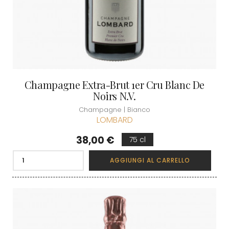
Champagne Extra-Brut 1er Cru Blanc De
Noirs N.V.
Champagne | Bianco
LOMBARD
Prezzo
38,00 €
75 cl
AGGIUNGI AL CARRELLO