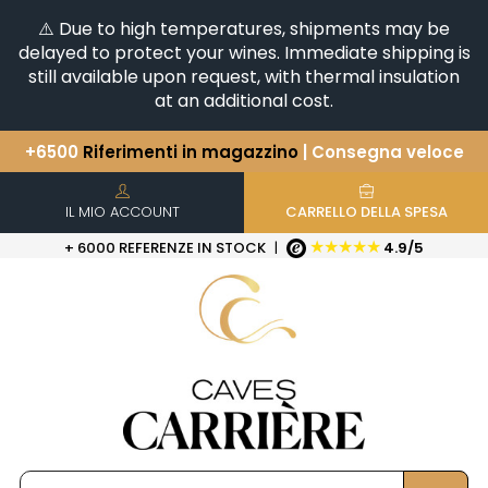
⚠️ Due to high temperatures, shipments may be
delayed to protect your wines. Immediate shipping is
still available upon request, with thermal insulation
at an additional cost.
+6500
Riferimenti in magazzino
| Consegna veloce
Avete una domanda?
+33(0)345812020
Scopri la nostra selezione di
Orizzontali e Verticali
IL MIO ACCOUNT
CARRELLO DELLA SPESA
★★★★★
+ 6000 REFERENZE IN STOCK
|
4.9/5