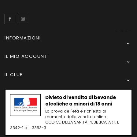
Facebook
Instagram
Italiano
INFORMAZIONI

IL MIO ACCOUNT

IL CLUB

Divieto di vendita di bevande
alcoliche a minori di 18 anni
La prova dell'età è richiesta al
momento della vendita online.
CODICE DELLA SANITÀ PUBBLICA, ART. L
3342-1 e L. 3353-3