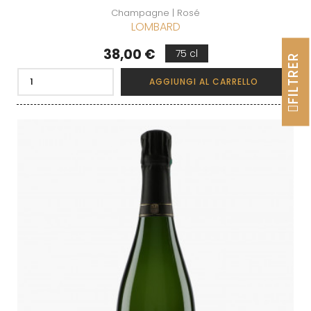
Champagne | Rosé
LOMBARD
Prezzo
38,00 €
75 cl
FILTRER
AGGIUNGI AL CARRELLO