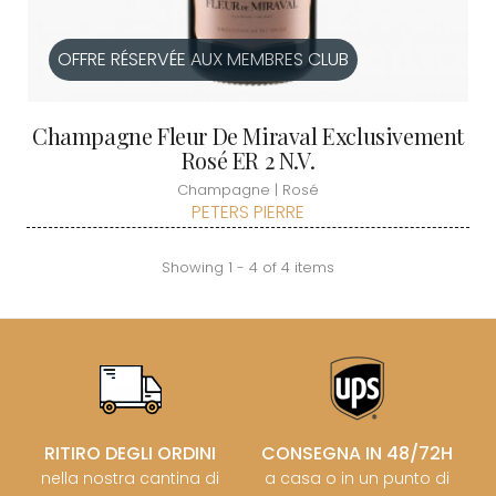
OFFRE RÉSERVÉE AUX MEMBRES CLUB
Champagne Fleur De Miraval Exclusivement
Rosé ER 2 N.V.
Champagne | Rosé
PETERS PIERRE
Showing 1 - 4 of 4 items
RITIRO DEGLI ORDINI
CONSEGNA IN 48/72H
nella nostra cantina di
a casa o in un punto di