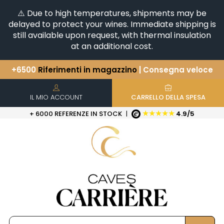
⚠️ Due to high temperatures, shipments may be
delayed to protect your wines. Immediate shipping is
still available upon request, with thermal insulation
at an additional cost.
+6500
Riferimenti in magazzino
| Consegna veloce
Avete una domanda?
+33(0)345812020
Scopri la nostra selezione di
Orizzontali e Verticali
IL MIO ACCOUNT
CARRELLO DELLA SPESA
★★★★★
+ 6000 REFERENZE IN STOCK
|
4.9/5