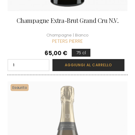
Champagne Extra-Brut Grand Cru N.V.
Champagne | Bianco
PETERS PIERRE
Prezzo
65,00 €
75 cl
AGGIUNGI AL CARRELLO
Esaurito