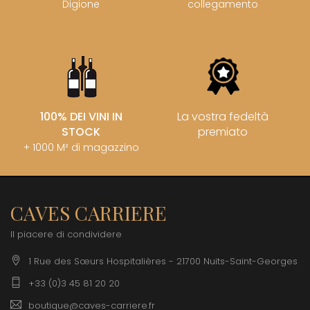
Digione
collegamento
100% DEI VINI IN
La vostra fedeltà
STOCK
premiato
+ 1000 M² di magazzino
CAVES CARRIERE
Il piacere di condividere
1 Rue des Sœurs Hospitalières - 21700 Nuits-Saint-Georges
+33 (0)3 45 81 20 20
boutique@caves-carriere.fr