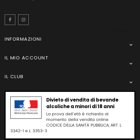
Facebook
Instagram
Italiano
INFORMAZIONI

IL MIO ACCOUNT

IL CLUB

Divieto di vendita di bevande
alcoliche a minori di 18 anni
La prova dell'età è richiesta al
momento della vendita online.
CODICE DELLA SANITÀ PUBBLICA, ART. L
3342-1 e L. 3353-3