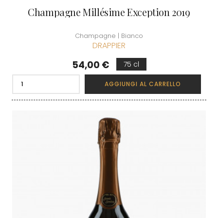
Champagne Millésime Exception 2019
Champagne | Bianco
DRAPPIER
Prezzo
54,00 €
75 cl
AGGIUNGI AL CARRELLO