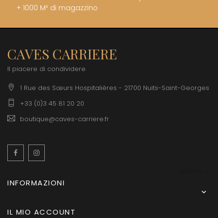
+ 1000 M² di magazzino
CAVES CARRIERE
Il piacere di condividere
1 Rue des Sœurs Hospitalières - 21700 Nuits-Saint-Georges
+33 (0)3 45 81 20 20
boutique@caves-carriere.fr
Facebook
Instagram
Italiano
INFORMAZIONI

IL MIO ACCOUNT