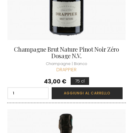
Champagne Brut Nature Pinot Noir Zéro
Dosage N.V.
Champagne | Bianco
DRAPPIER
Prezzo
43,00 €
75 cl
AGGIUNGI AL CARRELLO