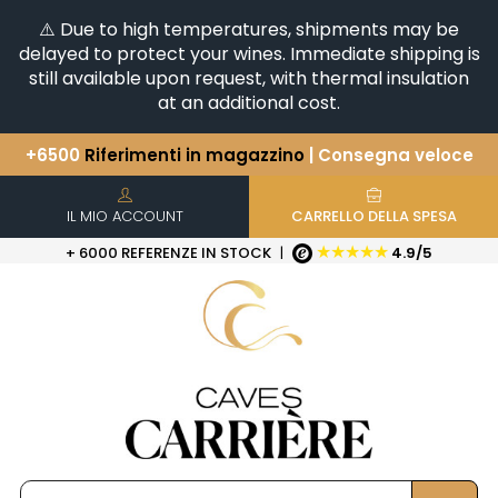
⚠️ Due to high temperatures, shipments may be
delayed to protect your wines. Immediate shipping is
still available upon request, with thermal insulation
at an additional cost.
+6500
Riferimenti in magazzino
| Consegna veloce
Avete una domanda?
+33(0)345812020
Scopri la nostra selezione di
Orizzontali e Verticali
IL MIO ACCOUNT
CARRELLO DELLA SPESA
★★★★★
+ 6000 REFERENZE IN STOCK
|
4.9/5