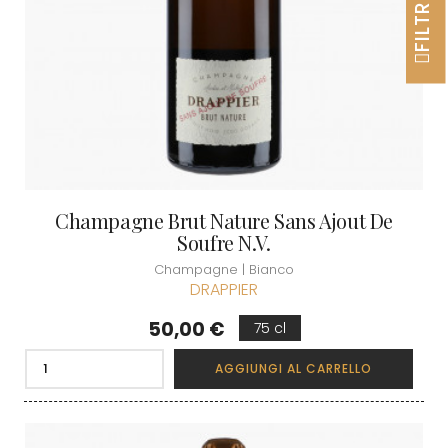
FILTRER
Champagne Brut Nature Sans Ajout De
Soufre N.V.
Champagne | Bianco
DRAPPIER
Prezzo
50,00 €
75 cl
AGGIUNGI AL CARRELLO