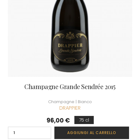
Champagne Grande Sendrée 2015
Champagne | Bianco
DRAPPIER
Prezzo
96,00 €
75 cl
AGGIUNGI AL CARRELLO