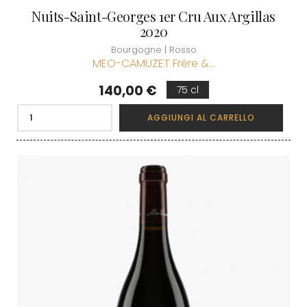
Nuits-Saint-Georges 1er Cru Aux Argillas
2020
Bourgogne | Rosso
MEO-CAMUZET Frère &...
Prezzo
140,00 €
75 cl
AGGIUNGI AL CARRELLO