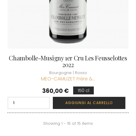
Chambolle-Musigny 1er Cru Les Feusselottes
2022
Bourgogne | Rosso
MEO-CAMUZET Frère &...
Prezzo
360,00 €
150 cl
AGGIUNGI AL CARRELLO
Showing 1 - 15 of 15 items