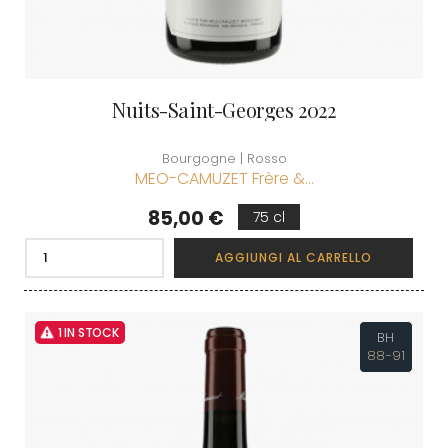
Nuits-Saint-Georges 2022
Bourgogne | Rosso
MEO-CAMUZET Frère &...
Prezzo
85,00 €
75 cl
AGGIUNGI AL CARRELLO
1 IN STOCK
BH
88-91