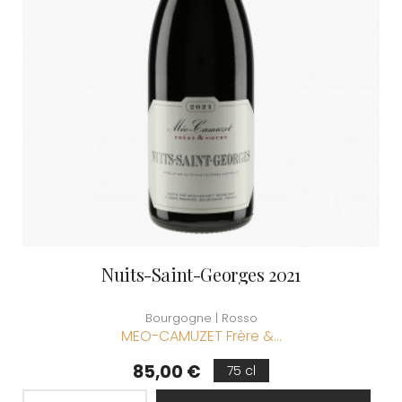
Nuits-Saint-Georges 2021
Bourgogne | Rosso
MEO-CAMUZET Frère &...
Prezzo
85,00 €
75 cl