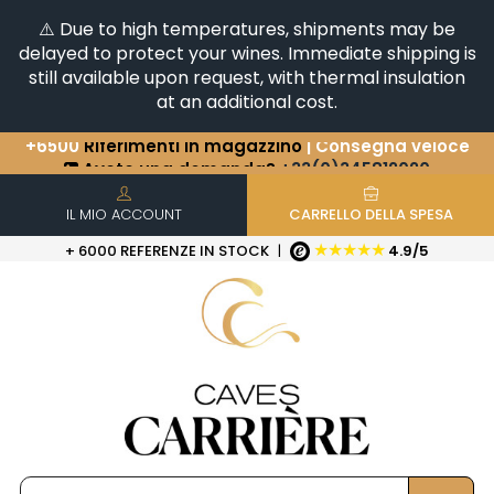
⚠️ Due to high temperatures, shipments may be
delayed to protect your wines. Immediate shipping is
still available upon request, with thermal insulation
at an additional cost.
Avete una domanda?
+33(0)345812020
Scopri la nostra selezione di
Orizzontali e Verticali
+6500
Riferimenti in magazzino
| Consegna veloce
IL MIO ACCOUNT
CARRELLO DELLA SPESA
★★★★★
+ 6000 REFERENZE IN STOCK
|
4.9/5