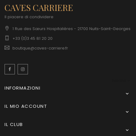
CAVES CARRIERE
Il piacere di condividere
1 Rue des Sœurs Hospitalières - 21700 Nuits-Saint-Georges
+33 (0)3 45 81 20 20
boutique@caves-carriere.fr
Facebook
Instagram
Italiano
INFORMAZIONI

IL MIO ACCOUNT

IL CLUB
