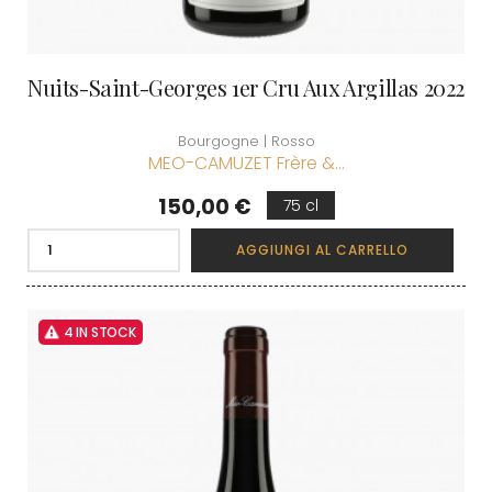
Nuits-Saint-Georges 1er Cru Aux Argillas 2022
Bourgogne | Rosso
MEO-CAMUZET Frère &...
Prezzo
150,00 €
75 cl
AGGIUNGI AL CARRELLO
4 IN STOCK