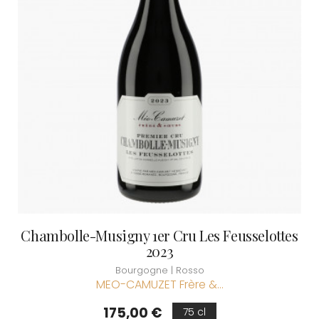
Chambolle-Musigny 1er Cru Les Feusselottes
2023
Bourgogne | Rosso
MEO-CAMUZET Frère &...
Prezzo
175,00 €
75 cl