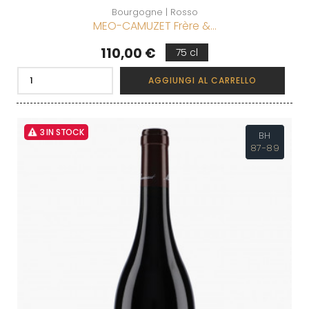
Bourgogne | Rosso
MEO-CAMUZET Frère &...
Prezzo
110,00 €
75 cl
AGGIUNGI AL CARRELLO
3 IN STOCK
BH
87-89