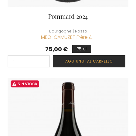
Pommard 2024
Bourgogne | Rosso
MEO-CAMUZET Frère &...
Prezzo
75,00 €
75 cl
AGGIUNGI AL CARRELLO
5 IN STOCK