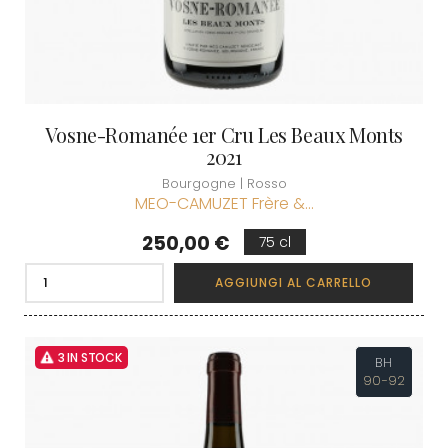
Vosne-Romanée 1er Cru Les Beaux Monts
2021
Bourgogne | Rosso
MEO-CAMUZET Frère &...
Prezzo
250,00 €
75 cl
AGGIUNGI AL CARRELLO
3 IN STOCK
BH
90-92