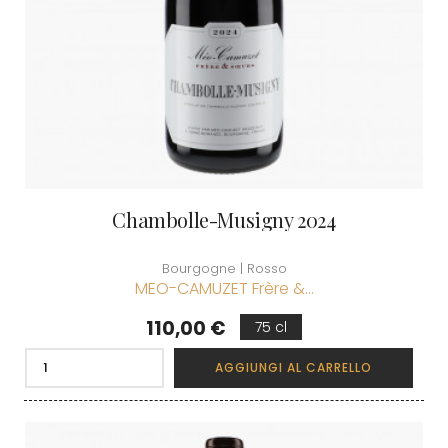
Chambolle-Musigny 2024
Bourgogne | Rosso
MEO-CAMUZET Frère &...
Prezzo
110,00 €
75 cl
AGGIUNGI AL CARRELLO