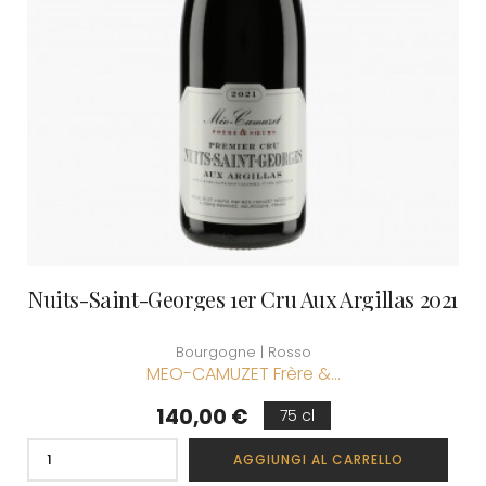
Nuits-Saint-Georges 1er Cru Aux Argillas 2021
Bourgogne | Rosso
MEO-CAMUZET Frère &...
Prezzo
140,00 €
75 cl
AGGIUNGI AL CARRELLO