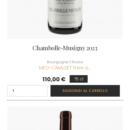
Chambolle-Musigny 2023
Bourgogne | Rosso
MEO-CAMUZET Frère &...
Prezzo
110,00 €
75 cl
AGGIUNGI AL CARRELLO