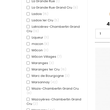
La Grande Rue
1
La Grande Rue Grand Cru
9
Ladoix
15
Ladoix 1er Cru
5
P
4
Latricières-Chambertin Grand
Cru
13
Liqueur
11
macon
8
Mâcon
11
Mâcon Villages
7
Maranges
3
Maranges 1er Cru
16
Marc de Bourgogne
3
Marsannay
42
Mazis-Chambertin Grand Cru
8
Mazoyères-Chambertin Grand
Cru
2