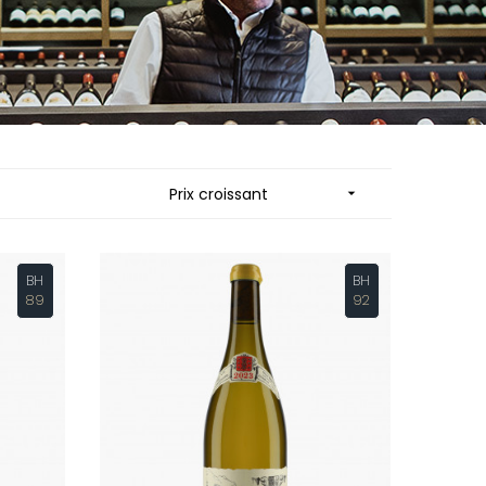
 JB
MUZARD LUCIEN
N
NAUDIN-FERRAND
VIER
NICOLAS
ARD ET FILS
NOELLAT GEORGES
NOELLAT MICHEL
RAINE
NOURRISSAT
RONDE - ANTOINE
P
Prix croissant

LA BIGNE
PACALET PHILIPPE
RE
PAQUET AGNES
ICHEL
PARCELLAIRES DE SAULX
PASCAL JOSEPH
BH
BH
 FRANCOIS
PATAILLE LAURENT
89
92
 NICOLE
PATAILLE SYLVAIN
PATTES-LOUP - THOMAS PICO
RT
PAVELOT
OT
PERDRIX
ORIOT
PERNOT ALVINA
EUX ROLAND
PERNOT PAUL
UCIEN
PERROT-MINOT
MILLE LARDET
PETITE EMPREINTE
EAN-BAPTISTE
PICAMELOT LOUIS