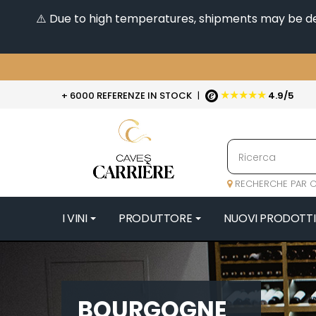
⚠️ Due to high temperatures, shipments may be dela
★★★★★
+ 6000 REFERENZE IN STOCK
|
4.9/5
RECHERCHE PAR C
I VINI
PRODUTTORE
NUOVI PRODOTTI
4
47N3E -
A
BOURGOGNE
A & P DE 