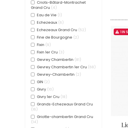
Criots-Bâtard-Montrachet
Grand Cru
4
Eau de Vie
1
Echezeaux
6
Echezeaux Grand Cru
52
1 IN
Fine de Bourgogne
2
Fixin
9
Fixin 1er Cru
3
Gevrey Chambertin
81
Gevrey Chambertin 1er Cru
68
Gevrey-Chambertin
2
GIN
2
Givry
10
Givry 1er Cru
18
Grands-Echezeaux Grand Cru
16
Griotte-chambertin Grand Cru
14
Li