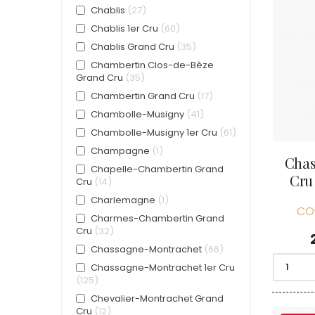
CELLIER 
Chablis
27
CHABLIS
Chablis 1er Cru
60
CHABLIS
Chablis Grand Cru
35
CHAMPY 
CHANDON
Chambertin Clos-de-Bèze
CHARTON
Grand Cru
35
PIERRE
Chambertin Grand Cru
17
CHATEAU
Chambolle-Musigny
41
CHATEA
CHATEAU
Chambolle-Musigny 1er Cru
61
CHAVY J
Champagne
1
CHAVY P
Chas
Chapelle-Chambertin Grand
CHAVY-
Cru
Cru
14
CHEURLI
CHEVILL
Charlemagne
1
CO
CHEZEA
Charmes-Chambertin Grand
CHÂTEAU
Cru
32
CLAIR B
Chassagne-Montrachet
66
CLERGET
CLERGET
Chassagne-Montrachet 1er Cru
CLOS DE 
125
CLOS DU
Chevalier-Montrachet Grand
CLOS SA
Cru
12