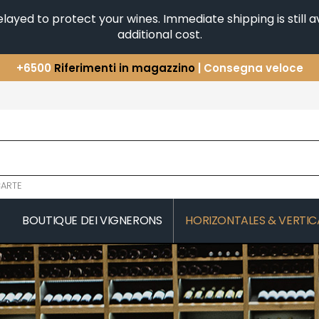
yed to protect your wines. Immediate shipping is still av
additional cost.
+6500
Riferimenti in magazzino
| Consegna veloce
Avete una domanda?
+33(0)345812020
Scopri la nostra selezione di
Orizzontali e Verticali
ARTE
BOUTIQUE DEI VIGNERONS
HORIZONTALES & VERTIC
COMTES LAFON
JAEGER-DE
 MICHAUT GUILLAUME
CONFURON JEAN-JACQUES
JAVILLIER 
COQUARD LOISON FLEUROT
JAYER GILL
JAYER JAC
D
VILLAINE
JEANNOT