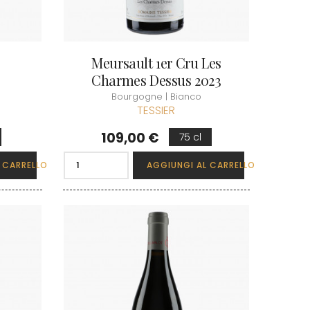
Meursault 1er Cru Les
Charmes Dessus 2023
Bourgogne | Bianco
TESSIER
Prezzo
109,00 €
75 cl
 CARRELLO
AGGIUNGI AL CARRELLO