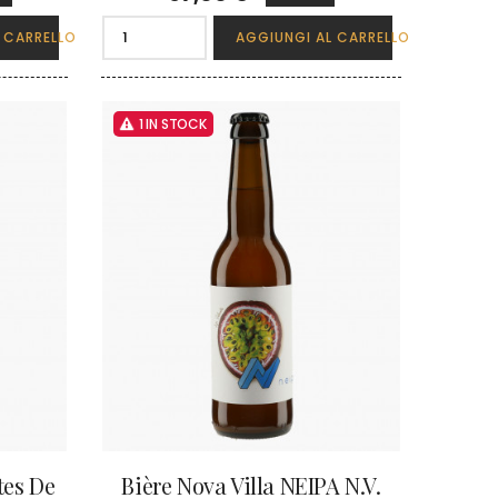
 CARRELLO
AGGIUNGI AL CARRELLO
1 IN STOCK
tes De
Bière Nova Villa NEIPA N.V.