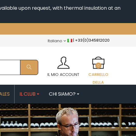
ailable upon request, with thermal insulation at an
|
+33(0)345812020
Italiano
0
IL MIO ACCOUNT
CARRELLO
DELLA
SPESA
ALES
IL CLUB
CHI SIAMO?
FAIX
MORIN NICOLAS
PATRICK
MOROT ALBERT
ES
MORTET DENIS
QUELINE
MUGNERET-GIBOURG
MUGNIER JACQUES-FREDERIC