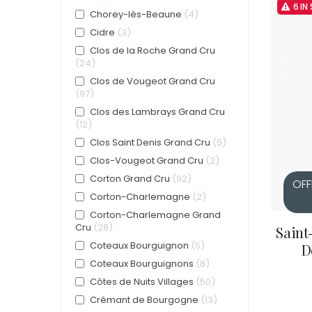
COCHE F
6 IN
Chorey-lès-Beaune
4
COCHE-
COFFINE
Cidre
3
COLIN B
Clos de la Roche Grand Cru
COLIN J
24
COLIN M
Clos de Vougeot Grand Cru
COLIN S
97
COLIN-M
COMTE 
Clos des Lambrays Grand Cru
12
Clos Saint Denis Grand Cru
5
Clos-Vougeot Grand Cru
2
Corton Grand Cru
92
OFF
Corton-Charlemagne
2
Corton-Charlemagne Grand
Cru
28
Saint
Coteaux Bourguignon
5
D
Coteaux Bourguignons
8
Côtes de Nuits Villages
50
Crémant de Bourgogne
13