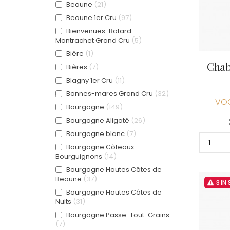
Beaune
21
BERTHEA
BERTHEL
Beaune 1er Cru
97
BILLAUD
Bienvenues-Batard-
BINAUME
Montrachet Grand Cru
5
BLAIN M
Bière
1
BOCCON
BOIGELO
Chab
Bières
7
BOILLOT 
Blagny 1er Cru
11
BOILLOT
Bonnes-mares Grand Cru
32
BOISSON
VOC
BOISSON
Bourgogne
149
BONGRA
Bourgogne Aligoté
26
BORGEO
BOUCHAR
Bourgogne blanc
7
BOUCHAR
Bourgogne Côteaux
BOULEY P
Bourguignons
14
BOUVIER
Bourgogne Hautes Côtes de
BOUZERE
Beaune
37
BURGUET
3 IN
BZIKOT P
Bourgogne Hautes Côtes de
Nuits
31
C
Bourgogne Passe-Tout-Grains
CAMUS
7
CATHIAR