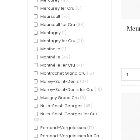
Mercurey
43
Mercurey 1er Cru
5
Meursault
70
Meursault 1er Cru
83
Meur
Montagny
1
Montagny 1er Cru
21
Monthelie
1
Monthélie
42
Monthélie 1er Cru
41
Montrachet Grand Cru
15
Morey-Saint-Denis
27
Morey-Saint-Denis 1er Cru
18
Musigny Grand Cru
5
Nuits-Saint-Georges
45
Nuits-Saint-Georges 1er Cru
126
Pernand-Vergelesses
17
Pernand-Vergelesses 1er Cru