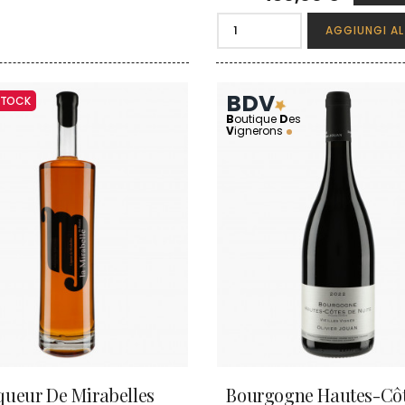
AGGIUNGI AL
BDV
 STOCK
B
outique
D
es
V
ignerons
queur De Mirabelles
Bourgogne Hautes-Cô