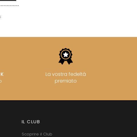
RNARD
VAN-CANNEYT CHARLES
ROLINE
VAROILLES
AN-MARC
VIGNES DU MAYNES
s
RC
VIOLOT-GUILLEMARD JOANNES
RRE
VITTEAUT-ALBERTI
VAIN
VOCORET ELENI & EDOUARD
OMAS
VOILLOT JOSEPH
ANC
VOUGERAIE
FFINET
CK
La vostra fedeltà
premiato
o
IL CLUB
Scoprire il Club