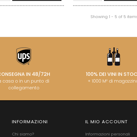
HENRY MARTHE
ABIEN
MOREY BE
HERESZTYN-MAZZINI
DURY
MOREY CA
HERITIERS DU COMTE LAFON
T-DUVERNAY
MOREY JE
Showing 1 - 5 of 5 item
HOSPICES DE BEAUNE
RUNO
MOREY MA
HUDELOT-NOELLAT
OSEPH
MOREY PIE
HUMBERT FRERES
ARC
MOREY SYL
IMON
J
MOREY TH
OREY PIERRE-YVES
JACQUESON PAUL
MOREY-BL
SENARD
JADOT LOUIS
MOREY-CO
CONSEGNA IN 48/72H
100% DEI VINI IN STO
a casa o in un punto di
+ 1000 M² di magazzin
collegamento
INFORMAZIONI
IL MIO ACCOUNT
Chi siamo?
Informazioni personali