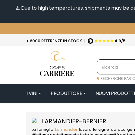
⚠️ Due to high temperatures, shipments may be dela
★★★★★
+ 6000 REFERENZE IN STOCK
|
4.9/5
RECHERCHE PAR C
I VINI
PRODUTTORE
NUOVI PRODOTTI
4
47N3E -
LARMANDIER-BERNIER
A
La famiglia
Larmandier
lavora le vigne da otto gen
A & P DE 
riflettano perfettamente tutta la complessità del te