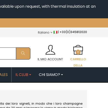
ailable upon request, with thermal insulation at an
|
+33(0)345812020
Italiano
0
IL MIO ACCOUNT
CARRELLO
DELLA
SPESA
ALES
IL CLUB
CHI SIAMO?
FAIX
MORIN NICOLAS
PATRICK
MOROT ALBERT
ES
MORTET DENIS
QUELINE
MUGNERET-GIBOURG
ta dei loro vigneti, in modo che i loro champagne
MUGNIER JACQUES-FREDERIC
egna da 20 anni a lavorare le vigne in modo biologico