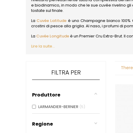
ALADAME
e biodinamico, in modo che le sue cuvée rivelino gl
AMIOT ET
tostate sul finale.
AMIOT L
ARLAUD
La
Cuvée Latitude
è uno Champagne bianco 100% Cha
ARLOT
crostini di pesce alla griglia. Al naso, i profumi di 
ARNOUX
La
Cuvée Longitude
è un Premier Cru Extra-Brut. Il cont
B
BACHELE
Lire la suite...
BACHELE
BACHEL
BACHEY
BAILLOT
There
FILTRA PER
BAILLOT
BALLAND
BALLAND
Domaine
Produttore
BALLOT-
BART
LARMANDIER-BERNIER
5
BAVARD
BEAUNE 
BELLAND
Regione
BELLEVILL
BERLANC