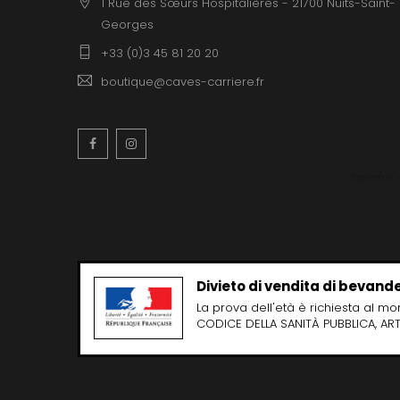
1 Rue des Sœurs Hospitalières - 21700 Nuits-Saint-
Georges
+33 (0)3 45 81 20 20
boutique@caves-carriere.fr
Facebook
Instagram
Italiano
Divieto di vendita di bevande
La prova dell'età è richiesta al m
CODICE DELLA SANITÀ PUBBLICA, ART.