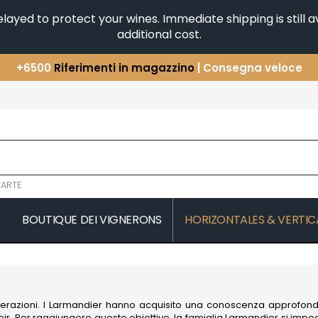
yed to protect your wines. Immediate shipping is still av
additional cost.
+6500
Riferimenti in magazzino
| Consegna veloce
Avete una domanda?
+33(0)345812020
Scopri la nostra selezione di
Orizzontali e Verticali
ARTE
BOUTIQUE DEI VIGNERONS
HORIZONTALES & VERTIC
COMTES LAFON
JAEGER-DE
 MICHAUT GUILLAUME
CONFURON JEAN-JACQUES
JAVILLIER 
COQUARD LOISON FLEUROT
JAYER GILL
JAYER JAC
erazioni. I Larmandier hanno acquisito una conoscenza approfondi
D
VILLAINE
JEANNOT
rroir. Per raggiungere questo obiettivo, la famiglia Larmandier si imp