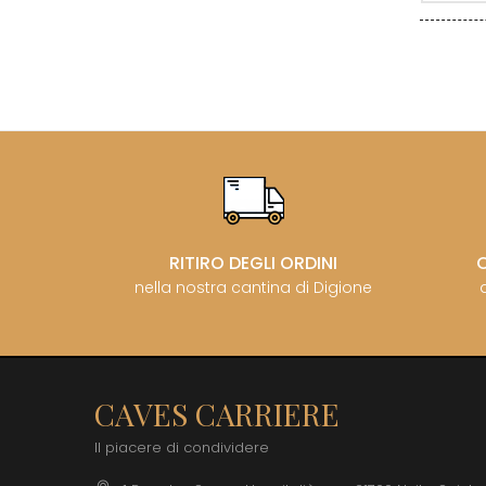
COCHE F
COCHE-
COFFINE
COLIN B
COLIN J
COLIN M
COLIN S
COLIN-M
COMTE 
RITIRO DEGLI ORDINI
nella nostra cantina di Digione
CAVES CARRIERE
Il piacere di condividere