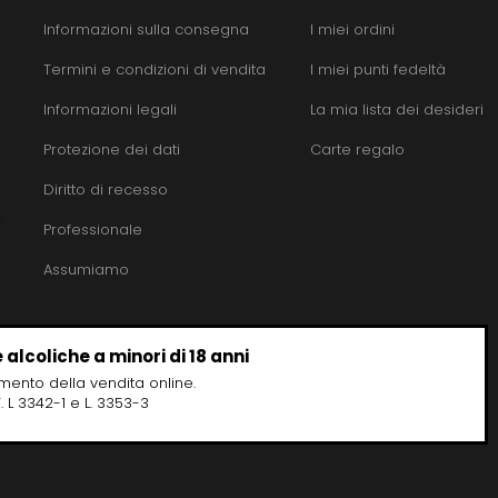
Informazioni sulla consegna
I miei ordini
Termini e condizioni di vendita
I miei punti fedeltà
Informazioni legali
La mia lista dei desideri
Protezione dei dati
Carte regalo
Diritto di recesso
Professionale
Assumiamo
 alcoliche a minori di 18 anni
omento della vendita online.
 L 3342-1 e L. 3353-3