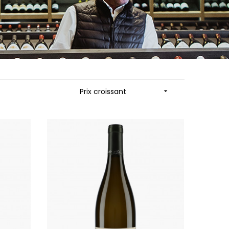
 JB
MUZARD LUCIEN
N
NAUDIN-FERRAND
VIER
NICOLAS
ARD ET FILS
NOELLAT GEORGES
NOELLAT MICHEL
RAINE
NOURRISSAT
RONDE - ANTOINE
P
Prix croissant

LA BIGNE
PACALET PHILIPPE
RE
PAQUET AGNES
ICHEL
PARCELLAIRES DE SAULX
PASCAL JOSEPH
 FRANCOIS
PATAILLE LAURENT
 NICOLE
PATAILLE SYLVAIN
PATTES-LOUP - THOMAS PICO
RT
PAVELOT
OT
PERDRIX
ORIOT
PERNOT ALVINA
EUX ROLAND
PERNOT PAUL
UCIEN
PERROT-MINOT
MILLE LARDET
PETITE EMPREINTE
EAN-BAPTISTE
PICAMELOT LOUIS