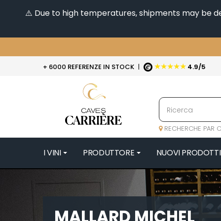
⚠️ Due to high temperatures, shipments may be dela
★★★★★
+ 6000 REFERENZE IN STOCK
|
4.9/5
RECHERCHE PAR C
I VINI
PRODUTTORE
NUOVI PRODOTTI
4
47N3E -
A
MALLARD MICHEL
A & P DE 