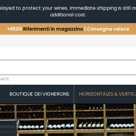
yed to protect your wines. Immediate shipping is still av
additional cost.
+6500
Riferimenti in magazzino
| Consegna veloce
Avete una domanda?
+33(0)345812020
Scopri la nostra selezione di
Orizzontali e Verticali
ARTE
BOUTIQUE DEI VIGNERONS
HORIZONTALES & VERTIC
COMTES LAFON
JAEGER-DE
 MICHAUT GUILLAUME
CONFURON JEAN-JACQUES
JAVILLIER 
COQUARD LOISON FLEUROT
JAYER GILL
JAYER JAC
D
VILLAINE
JEANNOT