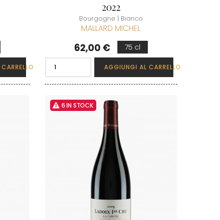
2022
Bourgogne | Bianco
MALLARD MICHEL
Prezzo
62,00 €
75 cl
 CARRELLO
AGGIUNGI AL CARRELLO
6 IN STOCK