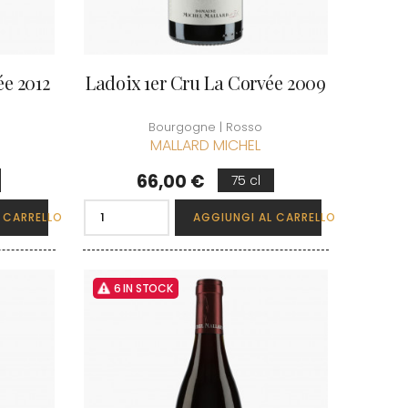
ée 2012
Ladoix 1er Cru La Corvée 2009
Bourgogne | Rosso
MALLARD MICHEL
Prezzo
66,00 €
75 cl
 CARRELLO
AGGIUNGI AL CARRELLO
6 IN STOCK