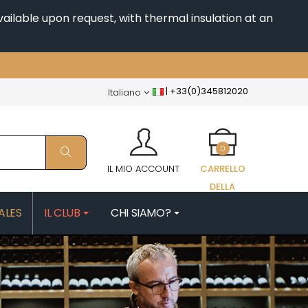
ailable upon request, with thermal insulation at an
|
+33(0)345812020
Italiano
0
IL MIO ACCOUNT
CARRELLO
DELLA
SPESA
ALES
IL CLUB
CHI SIAMO?
FAIX
MORIN NICOLAS
PATRICK
MOROT ALBERT
ES
MORTET DENIS
QUELINE
MUGNERET-GIBOURG
MUGNIER JACQUES-FREDERIC