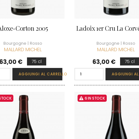
Aloxe-Corton 2005
Ladoix 1er Cru La Corv
Bourgogne | Rosso
Bourgogne | Rosso
MALLARD MICHEL
MALLARD MICHEL
Prezzo
Prezzo
63,00 €
63,00 €
75 cl
75 cl
AGGIUNGI AL CARRELLO
AGGIUNGI AL
 STOCK
6 IN STOCK