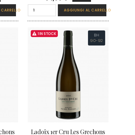
 CARRELLO
AGGIUNGI AL CARRELLO
1 IN STOCK
BH
90-92
echons
Ladoix 1er Cru Les Grechons