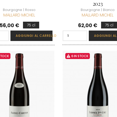
2023
Bourgogne | Rosso
Bourgogne | Bianco
MALLARD MICHEL
MALLARD MICHEL
Prezzo
Prezzo
56,00 €
62,00 €
75 cl
75 cl
AGGIUNGI AL CARRELLO
AGGIUNGI AL
 STOCK
6 IN STOCK