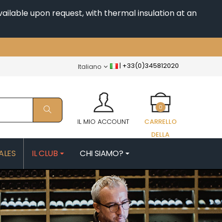
ailable upon request, with thermal insulation at an
|
+33(0)345812020
Italiano
0
IL MIO ACCOUNT
CARRELLO
DELLA
SPESA
ALES
IL CLUB
CHI SIAMO?
FAIX
MORIN NICOLAS
PATRICK
MOROT ALBERT
ES
MORTET DENIS
QUELINE
MUGNERET-GIBOURG
MUGNIER JACQUES-FREDERIC