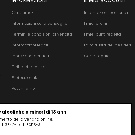
INFORMAZIONI
IL MIO ACCOUNT
Chi siamo?
Informazioni personali
Informazioni sulla consegna
I miei ordini
Termini e condizioni di vendita
I miei punti fedeltà
Informazioni legali
La mia lista dei desideri
Protezione dei dati
Carte regalo
Diritto di recesso
Professionale
Assumiamo
 alcoliche a minori di 18 anni
omento della vendita online.
 L 3342-1 e L. 3353-3