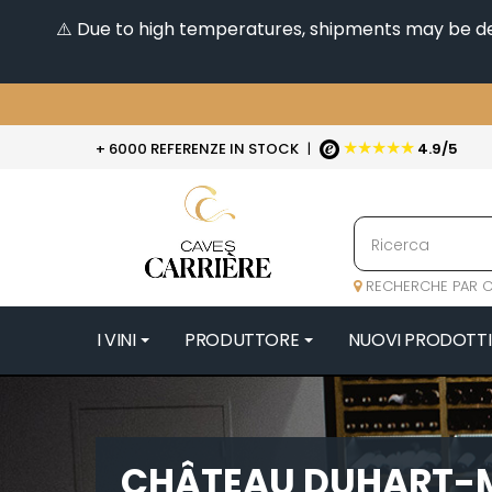
⚠️ Due to high temperatures, shipments may be dela
★★★★★
+ 6000 REFERENZE IN STOCK
|
4.9/5
RECHERCHE PAR C
I VINI
PRODUTTORE
NUOVI PRODOTTI
4
47N3E -
A
CHÂTEAU DUHART-
A & P DE 