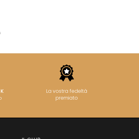
s
CK
La vostra fedeltà
premiato
o