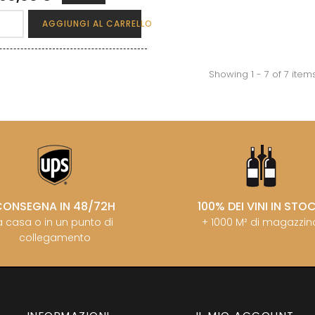
AGGIUNGI AL CARRELLO
Showing 1 - 7 of 7 item
CONSEGNA IN 48/72H
100% DEI VINI IN STO
a casa o in un punto di
+ 1000 M² di magazzin
collegamento