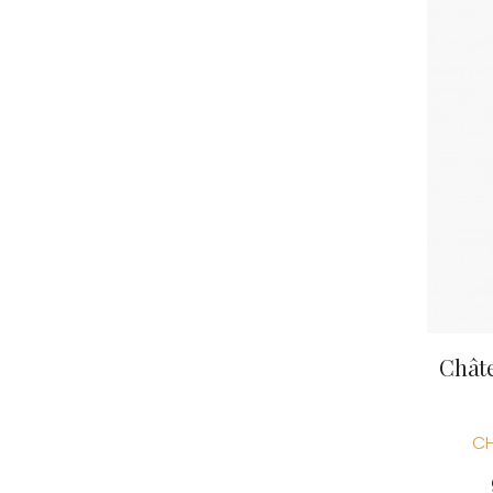
COCHE F
COCHE-
COFFINE
COLIN B
COLIN J
COLIN M
COLIN S
COLIN-M
COMTE 
Chât
CH