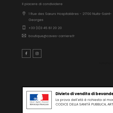
Il piacere di condividere
1 Rue des Sœurs Hospitalières - 21700 Nuits-Saint-
Georges
+33 (0)3 45 81 20 20
boutique@caves-carriere.fr
Facebook
Instagram
Italiano
Divieto di vendita di bevande
La prova dell'età è richiesta al m
CODICE DELLA SANITÀ PUBBLICA, ART.