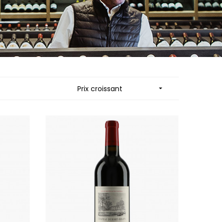
 JB
MUZARD LUCIEN
N
NAUDIN-FERRAND
VIER
NICOLAS
ARD ET FILS
NOELLAT GEORGES
NOELLAT MICHEL
RAINE
NOURRISSAT
RONDE - ANTOINE
P
Prix croissant

LA BIGNE
PACALET PHILIPPE
RE
PAQUET AGNES
ICHEL
PARCELLAIRES DE SAULX
PASCAL JOSEPH
 FRANCOIS
PATAILLE LAURENT
 NICOLE
PATAILLE SYLVAIN
PATTES-LOUP - THOMAS PICO
RT
PAVELOT
OT
PERDRIX
ORIOT
PERNOT ALVINA
EUX ROLAND
PERNOT PAUL
UCIEN
PERROT-MINOT
MILLE LARDET
PETITE EMPREINTE
EAN-BAPTISTE
PICAMELOT LOUIS