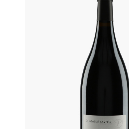
ALADAME
AMIOT ET
AMIOT L
ARLAUD
ARLOT
ARNOUX
B
BACHELE
BACHELE
BACHEL
BACHEY
BAILLOT
BAILLOT
BALLAND
BALLAND
Domaine
BALLOT-
BART
BAVARD
BEAUNE 
BELLAND
BELLENE
BELLEVILL