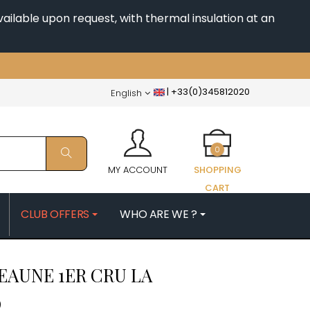
ailable upon request, with thermal insulation at an
|
+33(0)345812020
English
0
MY ACCOUNT
SHOPPING
CART
CLUB OFFERS
WHO ARE WE ?
PATRICK
MORIN NICOLAS
EAUNE 1ER CRU LA
ES
MOROT ALBERT
QUELINE
MORTET DENIS
9
MUGNERET-GIBOURG