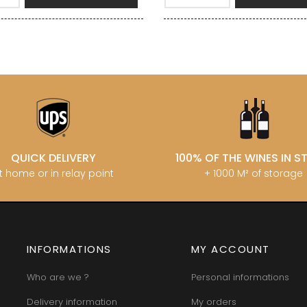
QUICK DELIVERY
100% OF THE WINES IN 
t home or in relay point
+ 1000 M² of storage
INFORMATIONS
MY ACCOUNT
Who are we ?
Personal informations
Delivery information
My orders