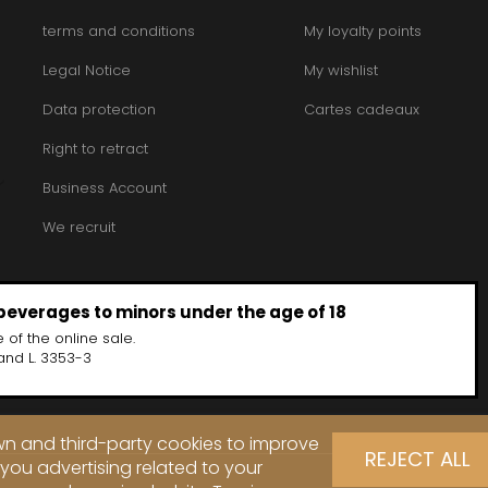
terms and conditions
My loyalty points
Legal Notice
My wishlist
Data protection
Cartes cadeaux
Right to retract
Business Account
We recruit
 beverages to minors under the age of 18
 of the online sale.
and L. 3353-3
own and third-party cookies to improve
REJECT ALL
you advertising related to your