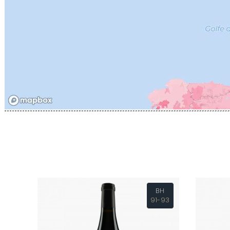
CATHIAR
CELLIER 
CHABLIS
CHABLIS
CHAMPY 
CHANDON
CHARTON
PIERRE
CHATEAU
CHATEA
CHATEAU
CHAVY J
CHAVY P
CHAVY-
CHEURLI
CHEVILL
CHEZEA
CHÂTEAU
CLAIR B
BH
CLERGET
91-93
CLERGET
CLOS DE 
CLOS DU