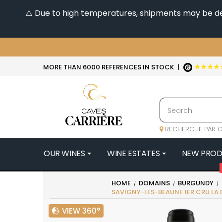
⚠️ Due to high temperatures, shipments may be dela
★★★★
MORE THAN 6000 REFERENCES IN STOCK
|
RECHERCHE PAR C
OUR WINES
WINE ESTATES
NEW PRO
4
HOME
DOMAINS
BURGUNDY
SAVIGNY-LES-BEAUNE 1ER CRU LA
47N3E -
A
VIEW 360°
A & P DE 