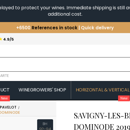
yed to protect your wines. Immediate shipping is still av
additional cost.
+6500
References in stock
| Quick delivery
You have a question ?
+33(0)345812020
★
4.9/5
Discover our selection of
Horizontales & Verticales
ARTE
DUCT
WINEGROWERS' SHOP
HORIZONTAL & VERTICAL
New
New
PAVELOT
COMTE SENARD
JAVILLIER 
 DOMINODE
SAVIGNY-LES-B
 MICHAUT GUILLAUME
COMTES LAFON
JAYER GILL
CONFURON JEAN-JACQUES
JAYER JAC
BH
DOMINODE
201
COQUARD LOISON FLEUROT
JEANNOT
VILLAINE
92-94