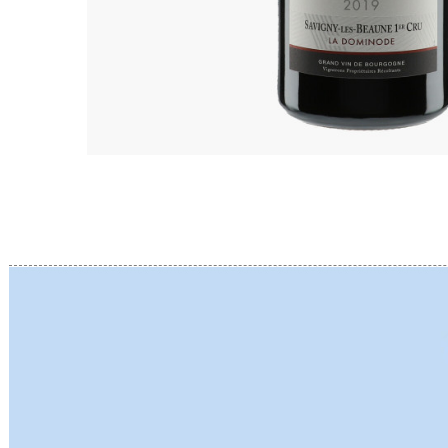
BERLANC
BERTHEA
BERTHEL
BILLAUD
BINAUME
BLAIN M
BOCCON
BOIGELO
BOILLOT 
BOILLOT
BOISSON
BONGRA
BORGEO
BOUCHAR
BOUCHAR
BOULEY P
BOUVIER
BOUZERE
BROTHER
BURGUET
BZIKOT P
C
CAMUS