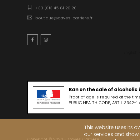
+33 (0)3 45 81 20 20
boutique@caves-carriere.fr
Facebook
Instagram
English
Ban on the sale of alcoholic
Proof of age is required at the time
PUBLIC HEALTH CODE, ART. L 3342-1 
This website uses its 
our services and show 
Copyright © 2024 - Caves Carrière