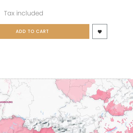
 & FILS
PILLOT PAUL
NJAMIN
POMMIER DENIS
Tax included
AINE
PONELLE Daniel
USE
PONSOT
TTES
PONSOT JEAN-BAPTISTE
 ANTOINE
PONSOT LAURENT
ADD TO CART

IR THIBAULT
PRUNIER-BONHEUR
BERT
Q
CHELOT
QUIVY GERARD
ICHELOT
LIPPE
R
RAMONET
 BRUNO
RAMONET J-C
REBOURSEAU HENRI
RECCHIONE JEREMY
ENRI
REMOISSENET
BELLES LIES
ROC BREÏA
AUTHERON D'ANOST
ROSSIGNOL-TRAPET
OMANE
ROTY JOSEPH
PAUVELOT
ROUGET PERE & FILS
ICHEL
ROULOT
ICHARD
ROULOT JEAN-MARC
-GRILLOT
ROUMIER CHRISTOPHE
'ANGERVILLE
ROUMIER GEORGES