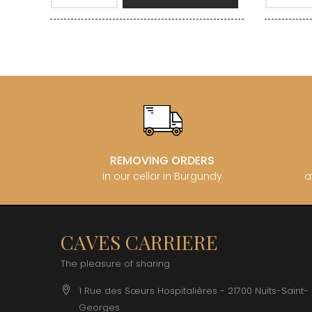
REMOVING ORDERS
in our cellar in Burgundy
a
CAVES CARRIERE
The pleasure of sharing
1 Rue des Sœurs Hospitalières - 21700 Nuits-Saint-
Georges