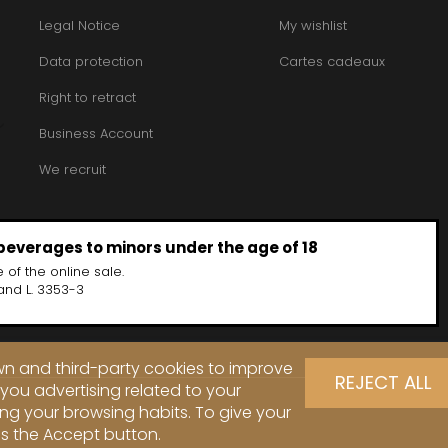
Legal Notice
My wishlist
Data protection
Cartes cadeaux
Right to retract
Business Account
We recruit
 beverages to minors under the age of 18
 of the online sale.
and L. 3353-3
own and third-party cookies to improve
REJECT ALL
you advertising related to your
ng your browsing habits. To give your
ss the Accept button.