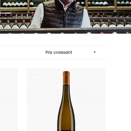
MUZARD LUCIEN
N
VIER
NAUDIN-FERRAND
ARD ET FILS
NICOLAS
NOELLAT GEORGES
RAINE
NOELLAT MICHEL
RONDE - ANTOINE
NOURRISSAT
LA BIGNE
P
Prix croissant

RE
PACALET PHILIPPE
ICHEL
PAQUET AGNES
PARCELS OF LAND IN SAULX
 FRANCOIS
PASCAL JOSEPH
 NICOLE
PATAILLE LAURENT
PATAILLE SYLVAIN
RT
PATTES-LOUP - THOMAS PICO
OT
PAVELOT
ORIOT
PERDRIX
EUX ROLAND
PERNOT ALVINA
UCIEN
PERNOT PAUL
MILLE LARDET
PERROT-MINOT
EAN-BAPTISTE
PETITE EMPREINTE
IERRE & J-B
PICAMELOT LOUIS