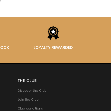
s
VAN-CANNEYT CHARLES
RNARD
VAROILLES
ROLINE
VIGNES DU MAYNES
AN-MARC
VIOLOT-GUILLEMARD JOANNES
RC
VITTEAUT-ALBERTI
RRE
VOCORET ELENI & EDOUARD
VAIN
VOILLOT JOSEPH
OMAS
VOUGERAIE
ANC
FFINET
STOCK
LOYALTY REWARDED
THE CLUB
Discover the Club
Join the Club
Club conditions