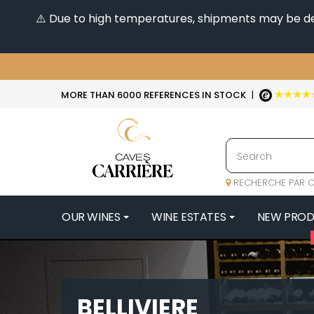
⚠️ Due to high temperatures, shipments may be dela
★★★★
MORE THAN 6000 REFERENCES IN STOCK
|
RECHERCHE PAR C
OUR WINES
WINE ESTATES
NEW PRO
4
47N3E -
A
BELLIVIERE
A & P DE 