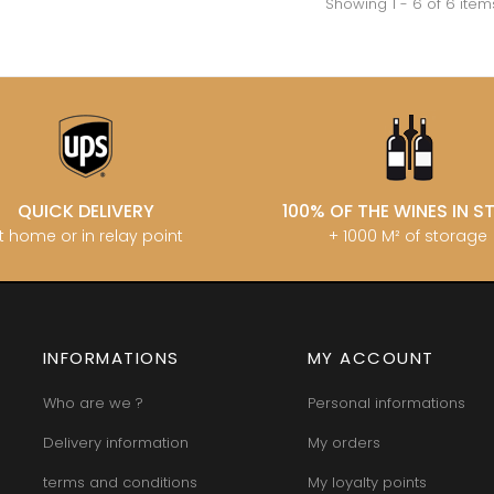
Showing 1 - 6 of 6 item
INT JOSEPH
HERITIERS DU COMTE LAFON
MOREY BE
ABIEN
HOSPICES DE BEAUNE
MOREY CA
DURY
HUDELOT-NOELLAT
MOREY JE
T-DUVERNAY
HUMBERT FRERES
MOREY MA
RUNO
MOREY PIE
J
OSEPH
MOREY SYL
ARC
JACQUESON PAUL
MOREY TH
IMON
JADOT LOUIS
MOREY-BL
OREY PIERRE-YVES
JAEGER-DEFAIX
MOREY-CO
QUICK DELIVERY
100% OF THE WINES IN 
t home or in relay point
+ 1000 M² of storage
INFORMATIONS
MY ACCOUNT
Who are we ?
Personal informations
Delivery information
My orders
terms and conditions
My loyalty points