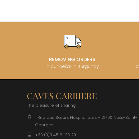
CLOS SA
COCHE F
COCHE-
COFFINE
COLIN B
COLIN J
COLIN M
COLIN S
COLIN-M
REMOVING ORDERS
in our cellar in Burgundy
a
CAVES CARRIERE
The pleasure of sharing
1 Rue des Sœurs Hospitalières - 21700 Nuits-Saint-
Georges
+33 (0)3 45 81 20 20