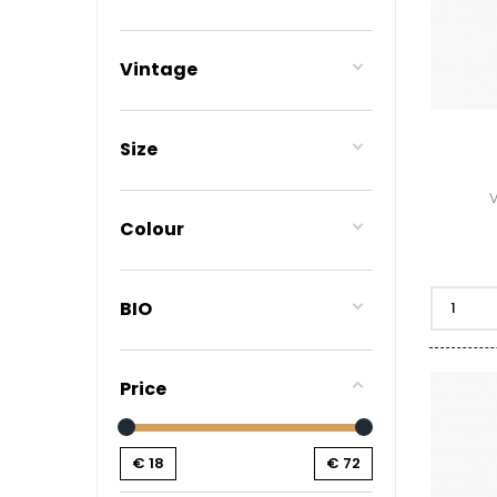
BERLANC
BERTHEA
BERTHEL
Vintage
BILLAUD
BINAUME
BLAIN M
BOCCON
Size
BOIGELO
BOILLOT 
V
BOILLOT
BOISSON
Colour
BONGRA
BORGEO
BOUCHAR
BIO
BOUCHAR
BOULEY P
BOUVIER
BOUZERE
Price
BROTHER
BURGUET
BZIKOT P
C
€
18
€
72
CAMUS