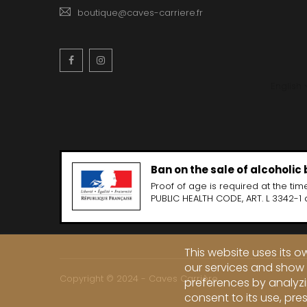
boutique@caves-carriere.fr
Facebook
Instagram
English
Ban on the sale of alcoholic
Proof of age is required at the time
PUBLIC HEALTH CODE, ART. L 3342-1 
This website uses its 
our services and show 
Copyright © 2024 - Caves Carrière
preferences by analyzi
consent to its use, pre