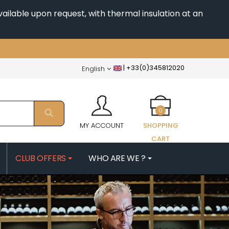
ailable upon request, with thermal insulation at an
|
+33(0)345812020
English
0
MY ACCOUNT
SHOPPING
CART
CLUB OFFERS
WHO ARE WE ?
PATRICK
MORIN NICOLAS
ES
MOROT ALBERT
QUELINE
MORTET DENIS
MUGNERET-GIBOURG
 JB
MUGNIER JACQUES-FREDERIC