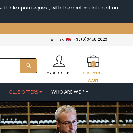
ailable upon request, with thermal insulation at an
|
+33(0)345812020
English
0
MY ACCOUNT
SHOPPING
CART
CLUB OFFERS
WHO ARE WE ?
PATRICK
MORIN NICOLAS
ES
MOROT ALBERT
QUELINE
MORTET DENIS
MUGNERET-GIBOURG
 JB
MUGNIER JACQUES-FREDERIC