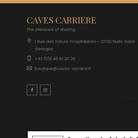
CAVES CARRIERE
The pleasure of sharing
1 Rue des Sœurs Hospitalières - 21700 Nuits-Saint-
Georges
+33 (0)3 45 81 20 20
boutique@caves-carriere.fr
Facebook
Instagram
English