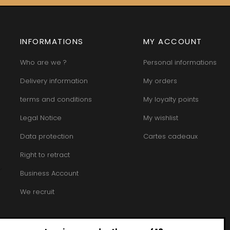
INFORMATIONS
MY ACCOUNT
Who are we ?
Personal informations
Delivery information
My orders
terms and conditions
My loyalty points
Legal Notice
My wishlist
Data protection
Cartes cadeaux
Right to retract
Business Account
We recruit