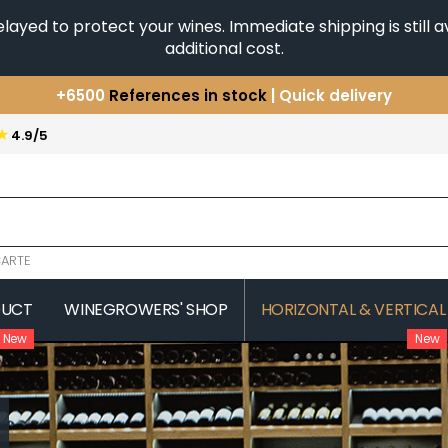
yed to protect your wines. Immediate shipping is still av
additional cost.
You have a question ?
+33(0)345812020
Discover our selection of
Horizontales & Verticales
★
4.9/5
+6500
References in stock
| Quick delivery
ARTE
DUCT
WINEGROWERS' SHOP
HORIZONTAL & VERTICAL
New
New
COMTE SENARD
JAVILLIER 
 MICHAUT GUILLAUME
COMTES LAFON
JAYER GILL
CONFURON JEAN-JACQUES
JAYER JAC
COQUARD LOISON FLEUROT
JEANNOT
VILLAINE
JESSIAUME