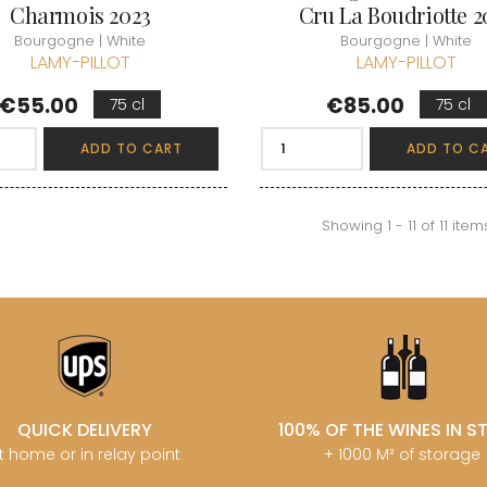
Charmois 2023
Cru La Boudriotte 2
Bourgogne | White
Bourgogne | White
LAMY-PILLOT
LAMY-PILLOT
Price
Price
€55.00
€85.00
75 cl
75 cl
ADD TO CART
ADD TO C
Showing 1 - 11 of 11 item
QUICK DELIVERY
100% OF THE WINES IN 
t home or in relay point
+ 1000 M² of storage