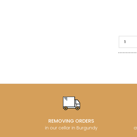
REMOVING ORDERS
in our cellar in Burgundy
a