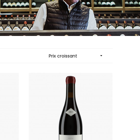
MUZARD LUCIEN
N
VIER
NAUDIN-FERRAND
ARD ET FILS
NICOLAS
NOELLAT GEORGES
RAINE
NOELLAT MICHEL
RONDE - ANTOINE
NOURRISSAT
LA BIGNE
P
Prix croissant

RE
PACALET PHILIPPE
ICHEL
PAQUET AGNES
PARCELS OF LAND IN SAULX
 FRANCOIS
PASCAL JOSEPH
 NICOLE
PATAILLE LAURENT
PATAILLE SYLVAIN
RT
PATTES-LOUP - THOMAS PICO
OT
PAVELOT
ORIOT
PERDRIX
EUX ROLAND
PERNOT ALVINA
UCIEN
PERNOT PAUL
MILLE LARDET
PERROT-MINOT
EAN-BAPTISTE
PETITE EMPREINTE
IERRE & J-B
PICAMELOT LOUIS