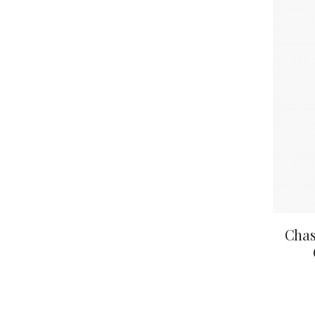
CLOS SA
COCHE F
COCHE-
COFFINE
COLIN B
COLIN J
COLIN M
COLIN S
COLIN-M
Chas