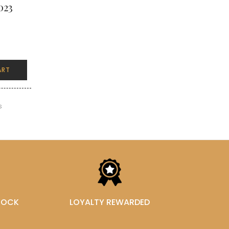
023
ART
s
STOCK
LOYALTY REWARDED