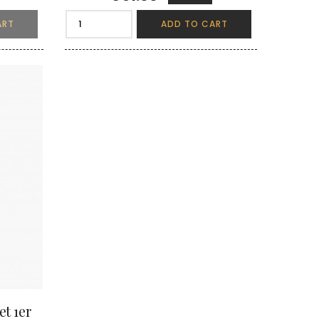
ART
ADD TO CART
t 1er