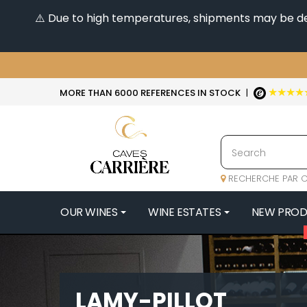
⚠️ Due to high temperatures, shipments may be dela
★★★★
MORE THAN 6000 REFERENCES IN STOCK
|
RECHERCHE PAR C
OUR WINES
WINE ESTATES
NEW PRO
4
47N3E -
A
LAMY-PILLOT
A & P DE 