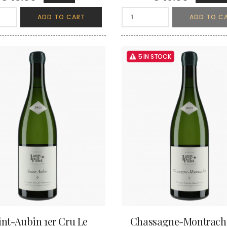
ADD TO CART
ADD TO C
5 IN STOCK
int-Aubin 1er Cru Le
Chassagne-Montrache