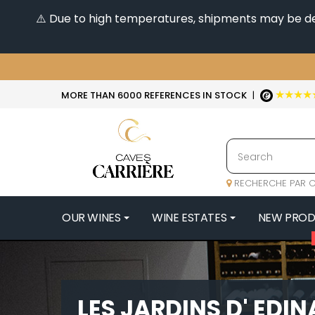
⚠️ Due to high temperatures, shipments may be dela
★★★★
MORE THAN 6000 REFERENCES IN STOCK
|
RECHERCHE PAR C
OUR WINES
WINE ESTATES
NEW PRO
4
47N3E -
A
LES JARDINS D' EDIN
A & P DE 