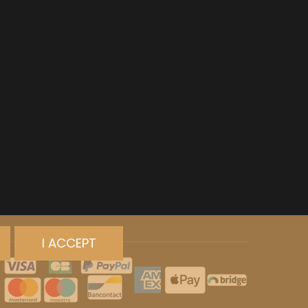
VAN-CANNEYT CHARLES
RNARD
VAROILLES
ROLINE
VIGNES DU MAYNES
AN-MARC
VIOLOT-GUILLEMARD JOANNES
RC
VITTEAUT-ALBERTI
RRE
VOCORET ELENI & EDOUARD
VAIN
VOILLOT JOSEPH
OMAS
VOUGERAIE
ANC
FFINET
I ACCEPT