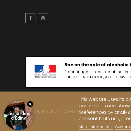
CLOS SA
COCHE F
COCHE-
Facebook
Instagram
COFFINE
COLIN B
COLIN J
English
COLIN M
COLIN S
COLIN-M
Ban on the sale of alcoholic
Proof of age is required at the time
PUBLIC HEALTH CODE, ART. L 3342-1 
This website uses its 
our services and show 
Copyright © 2024 - Caves Carrière
preferences by analyzi
consent to its use, pre
More information
Customi