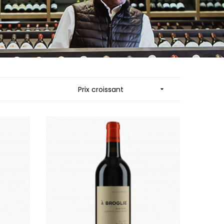
MUZARD LUCIEN
N
VIER
NAUDIN-FERRAND
ARD ET FILS
NICOLAS
NOELLAT GEORGES
RAINE
NOELLAT MICHEL
RONDE - ANTOINE
NOURRISSAT
LA BIGNE
P
Prix croissant

RE
PACALET PHILIPPE
ICHEL
PAQUET AGNES
PARCELS OF LAND IN SAULX
 FRANCOIS
PASCAL JOSEPH
 NICOLE
PATAILLE LAURENT
PATAILLE SYLVAIN
RT
PATTES-LOUP - THOMAS PICO
OT
PAVELOT
ORIOT
PERDRIX
EUX ROLAND
PERNOT ALVINA
UCIEN
PERNOT PAUL
MILLE LARDET
PERROT-MINOT
EAN-BAPTISTE
PETITE EMPREINTE
IERRE & J-B
PICAMELOT LOUIS