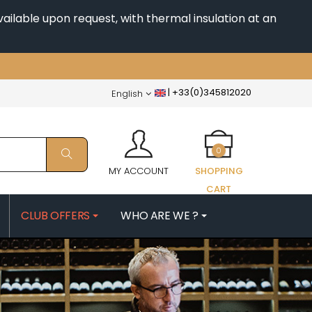
ailable upon request, with thermal insulation at an
|
+33(0)345812020
English
0
MY ACCOUNT
SHOPPING
CART
CLUB OFFERS
WHO ARE WE ?
PATRICK
MORIN NICOLAS
ES
MOROT ALBERT
QUELINE
MORTET DENIS
MUGNERET-GIBOURG
 JB
MUGNIER JACQUES-FREDERIC