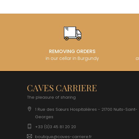
CATHIAR
CELLIER 
CHABLIS
CHABLIS
CHAMPY 
CHANDON
CHARTON
PIERRE
REMOVING ORDERS
CHATEAU
CHATEA
in our cellar in Burgundy
a
CHATEAU
CHAVY J
CHAVY P
CHAVY-
CAVES CARRIERE
CHEURLI
CHEVILL
The pleasure of sharing
CHEZEA
CHÂTEAU
1 Rue des Sœurs Hospitalières - 21700 Nuits-Saint-
CLAIR B
Georges
CLERGET
CLERGET
+33 (0)3 45 81 20 20
CLOS DE 
CLOS DU
boutique@caves-carriere.fr