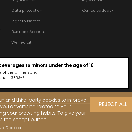
INT JOSEPH
HERITIERS DU COMTE LAFON
MOREY BE
ABIEN
HOSPICES DE BEAUNE
Data protection
Cartes cadeaux
MOREY CA
DURY
HUDELOT-NOELLAT
MOREY JE
T-DUVERNAY
Right to retract
HUMBERT FRERES
MOREY MA
RUNO
MOREY PIE
J
OSEPH
Business Account
MOREY SYL
ARC
JACQUESON PAUL
MOREY TH
IMON
JADOT LOUIS
We recruit
MOREY-BL
OREY PIERRE-YVES
JAEGER-DEFAIX
MOREY-CO
 beverages to minors under the age of 18
 of the online sale.
and L. 3353-3
own and third-party cookies to improve
REJECT ALL
you advertising related to your
ng your browsing habits. To give your
ss the Accept button.
ze Cookies