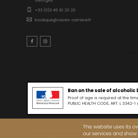
Georges
CLOS SA
COCHE F
+33 (0)3 45 81 20 20
COCHE-
COFFINE
boutique@caves-carriere.fr
COLIN B
COLIN J
COLIN M
Facebook
Instagram
COLIN S
COLIN-M
English
Ban on the sale of alcoholic
Proof of age is required at the time
PUBLIC HEALTH CODE, ART. L 3342-1 
This website uses its 
our services and show 