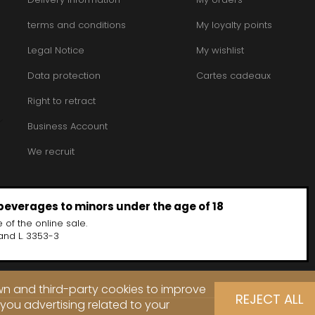
INT JOSEPH
HERITIERS DU COMTE LAFON
MOREY BE
ABIEN
HOSPICES DE BEAUNE
terms and conditions
My loyalty points
MOREY CA
DURY
HUDELOT-NOELLAT
MOREY JE
T-DUVERNAY
Legal Notice
HUMBERT FRERES
My wishlist
MOREY MA
RUNO
MOREY PIE
J
OSEPH
Data protection
Cartes cadeaux
MOREY SYL
ARC
JACQUESON PAUL
MOREY TH
IMON
JADOT LOUIS
Right to retract
MOREY-BL
OREY PIERRE-YVES
JAEGER-DEFAIX
MOREY-CO
Business Account
We recruit
 beverages to minors under the age of 18
 of the online sale.
and L. 3353-3
own and third-party cookies to improve
REJECT ALL
you advertising related to your