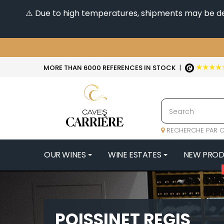
⚠️ Due to high temperatures, shipments may be dela
★★★★
MORE THAN 6000 REFERENCES IN STOCK
|
RECHERCHE PAR C
OUR WINES
WINE ESTATES
NEW PRO
4
47N3E -
A
POISSINET REGIS
A & P DE 