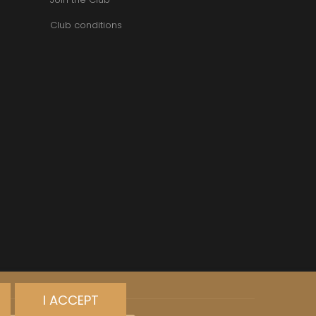
VAN-CANNEYT CHARLES
RNARD
VAROILLES
Club conditions
ROLINE
VIGNES DU MAYNES
AN-MARC
VIOLOT-GUILLEMARD JOANNES
RC
VITTEAUT-ALBERTI
RRE
VOCORET ELENI & EDOUARD
VAIN
VOILLOT JOSEPH
OMAS
VOUGERAIE
ANC
FFINET
I ACCEPT