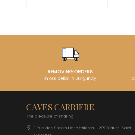
CATHIAR
CELLIER 
CHABLIS
CHABLIS
CHAMPY 
CHANDON
CHARTON
PIERRE
CHATEAU
CHATEA
CHATEAU
CHAVY J
REMOVING ORDERS
CHAVY P
in our cellar in Burgundy
a
CHAVY-
CHEURLI
CHEVILL
CHEZEA
CHÂTEAU
CAVES CARRIERE
CLAIR B
CLERGET
The pleasure of sharing
CLERGET
CLOS DE 
1 Rue des Sœurs Hospitalières - 21700 Nuits-Saint-
CLOS DU