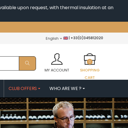
ailable upon request, with thermal insulation at an
|
+33(0)345812020
English
0
MY ACCOUNT
SHOPPING
CART
CLUB OFFERS
WHO ARE WE ?
PATRICK
MORIN NICOLAS
ES
MOROT ALBERT
QUELINE
MORTET DENIS
MUGNERET-GIBOURG
 JB
MUGNIER JACQUES-FREDERIC