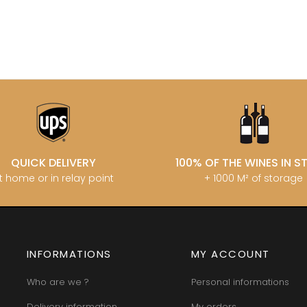
MATROT PI
D SYLVAIN
GARAUDET FLORENT
MATROT TH
AUX MOINES
GARENNE
MEO-CAM
IENNE
GENOT-BOULANGER
MEO-CAMUZ
IENNE - ICAUNA
GERMAIN HENRI
MEO-CAMUZ
BORIS
GIBOURG ROBERT
Sisters
 DE BRIAILLES
GIRARDIN PIERRE
MERLIN
 VINCENT & JEAN-
GIRARDIN VINCENT
MESSAGER
GIROUD CAMILLE
MIA
 DE LA TOUR
GLANTENAY THIERRY
MIKULSKI 
U DE MARSANNAY
GOUGES HENRI
MILLOT JE
 DE MEURSAULT
GRAS ALAIN
MINIERE F &
EAN-LOUIS
GRIVOT JEAN
MONGEAR
QUICK DELIVERY
100% OF THE WINES IN 
AUL
GROFFIER ROBERT PERE & FILS
MONTHELI
t home or in relay point
+ 1000 M² of storage
CHOUET
GROS ANNE
PORCHERE
N NOELLAT Maxime
GUILLON JEAN-MICHEL
MOREAU A
ON ROBERT
GUY BOCARD
MOREAU B
UX JEROME
GUYON JEAN-PIERRE
MOREAU BE
 DE CHAMIREY
H
MOREAU C
RUNO
HARMAND-GEOFFROY
INFORMATIONS
MY ACCOUNT
MOREAU D
 CHRISTIAN
HEILLY-HUBERDEAU
MOREAU JE
 YVON
HEITZ ARMAND
MOREAU-N
Who are we ?
Personal informations
LA CHAPELLE
HENRY MARTHE
MORET DA
 MOULIN AUX MOINES
HERESZTYN-MAZZINI
Delivery information
My orders
MORET HU