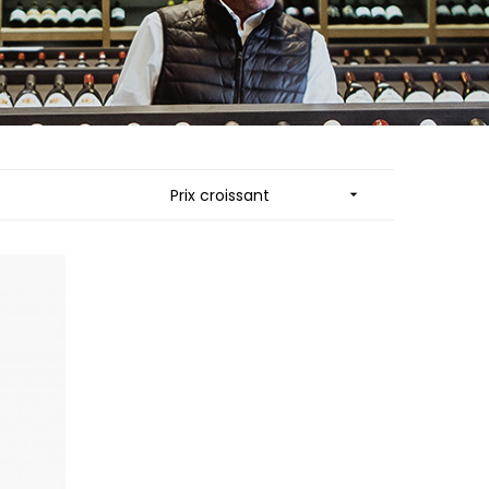
MUZARD LUCIEN
N
VIER
NAUDIN-FERRAND
ARD ET FILS
NICOLAS
NOELLAT GEORGES
RAINE
NOELLAT MICHEL
RONDE - ANTOINE
NOURRISSAT
LA BIGNE
P
Prix croissant

RE
PACALET PHILIPPE
ICHEL
PAQUET AGNES
PARCELS OF LAND IN SAULX
 FRANCOIS
PASCAL JOSEPH
 NICOLE
PATAILLE LAURENT
PATAILLE SYLVAIN
RT
PATTES-LOUP - THOMAS PICO
OT
PAVELOT
ORIOT
PERDRIX
EUX ROLAND
PERNOT ALVINA
UCIEN
PERNOT PAUL
MILLE LARDET
PERROT-MINOT
EAN-BAPTISTE
PETITE EMPREINTE
IERRE & J-B
PICAMELOT LOUIS