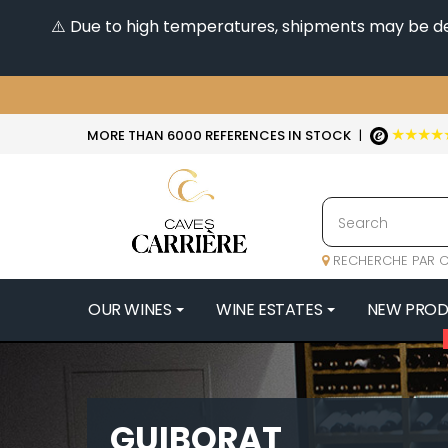
⚠️ Due to high temperatures, shipments may be dela
★★★★
MORE THAN 6000 REFERENCES IN STOCK
|
RECHERCHE PAR C
OUR WINES
WINE ESTATES
NEW PRO
4
47N3E -
A
GUIBORAT
A & P DE 