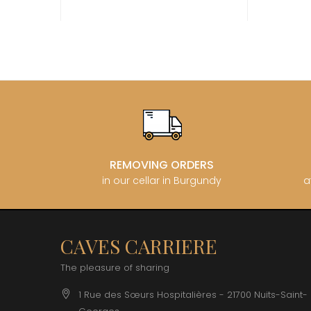
CATHIAR
CELLIER 
CHABLIS
CHABLIS
CHAMPY 
CHANDON
CHARTON
PIERRE
CHATEAU
CHATEA
CHATEAU
CHAVY J
REMOVING ORDERS
CHAVY P
in our cellar in Burgundy
a
CHAVY-
CHEURLI
CHEVILL
CHEZEA
CHÂTEAU
CAVES CARRIERE
CLAIR B
CLERGET
The pleasure of sharing
CLERGET
CLOS DE 
1 Rue des Sœurs Hospitalières - 21700 Nuits-Saint-
CLOS DU