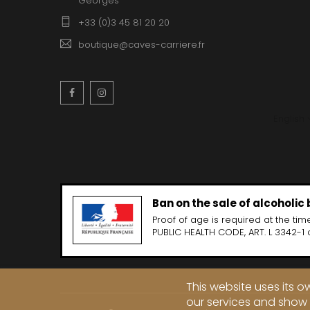
Georges
CLOS SA
COCHE F
+33 (0)3 45 81 20 20
COCHE-
COFFINE
boutique@caves-carriere.fr
COLIN B
COLIN J
COLIN M
Facebook
Instagram
COLIN S
COLIN-M
English
Ban on the sale of alcoholic
Proof of age is required at the time
PUBLIC HEALTH CODE, ART. L 3342-1 
This website uses its 
our services and show 