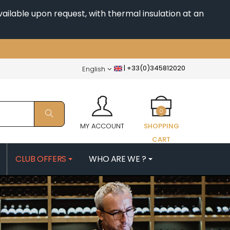
ailable upon request, with thermal insulation at an
|
+33(0)345812020
English
0
MY ACCOUNT
SHOPPING
CART
CLUB OFFERS
WHO ARE WE ?
PATRICK
MORIN NICOLAS
ES
MOROT ALBERT
QUELINE
MORTET DENIS
MUGNERET-GIBOURG
 JB
MUGNIER JACQUES-FREDERIC