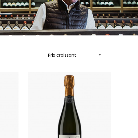
MUZARD LUCIEN
N
VIER
NAUDIN-FERRAND
ARD ET FILS
NICOLAS
NOELLAT GEORGES
RAINE
NOELLAT MICHEL
RONDE - ANTOINE
NOURRISSAT
LA BIGNE
P
Prix croissant

RE
PACALET PHILIPPE
ICHEL
PAQUET AGNES
PARCELS OF LAND IN SAULX
 FRANCOIS
PASCAL JOSEPH
 NICOLE
PATAILLE LAURENT
PATAILLE SYLVAIN
RT
PATTES-LOUP - THOMAS PICO
OT
PAVELOT
ORIOT
PERDRIX
EUX ROLAND
PERNOT ALVINA
UCIEN
PERNOT PAUL
MILLE LARDET
PERROT-MINOT
EAN-BAPTISTE
PETITE EMPREINTE
IERRE & J-B
PICAMELOT LOUIS