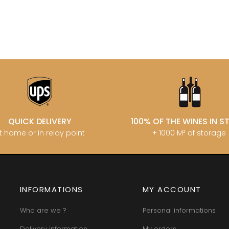
MATROT PI
D SYLVAIN
GARAUDET FLORENT
MATROT TH
AUX MOINES
GARENNE
MEO-CAM
IENNE
GENOT-BOULANGER
MEO-CAMUZ
IENNE - ICAUNA
GERMAIN HENRI
MEO-CAMUZ
BORIS
GIBOURG ROBERT
Sisters
 DE BRIAILLES
GIRARDIN PIERRE
MERLIN
 VINCENT & JEAN-
GIRARDIN VINCENT
MESSAGER
GIROUD CAMILLE
MIA
 DE LA TOUR
GLANTENAY THIERRY
MIKULSKI 
U DE MARSANNAY
GOUGES HENRI
MILLOT JE
 DE MEURSAULT
GRAS ALAIN
MINIERE F &
EAN-LOUIS
GRIVOT JEAN
MONGEAR
QUICK DELIVERY
100% OF THE WINES IN 
AUL
GROFFIER ROBERT PERE & FILS
MONTHELI
t home or in relay point
+ 1000 M² of storage
CHOUET
GROS ANNE
PORCHERE
N NOELLAT Maxime
GUILLON JEAN-MICHEL
MOREAU A
ON ROBERT
GUY BOCARD
MOREAU B
UX JEROME
GUYON JEAN-PIERRE
MOREAU BE
 DE CHAMIREY
H
MOREAU C
RUNO
HARMAND-GEOFFROY
INFORMATIONS
MY ACCOUNT
MOREAU D
 CHRISTIAN
HEILLY-HUBERDEAU
MOREAU JE
 YVON
HEITZ ARMAND
MOREAU-N
Who are we ?
Personal informations
LA CHAPELLE
HENRY MARTHE
MORET DA
 MOULIN AUX MOINES
HERESZTYN-MAZZINI
Delivery information
My orders
MORET HU