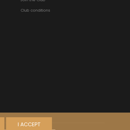
VAN-CANNEYT CHARLES
RNARD
VAROILLES
Club conditions
ROLINE
VIGNES DU MAYNES
AN-MARC
VIOLOT-GUILLEMARD JOANNES
RC
VITTEAUT-ALBERTI
RRE
VOCORET ELENI & EDOUARD
VAIN
VOILLOT JOSEPH
OMAS
VOUGERAIE
ANC
FFINET
I ACCEPT