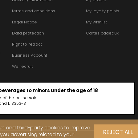
INT JOSEPH
HERITIERS DU COMTE LAFON
MOREY BE
ABIEN
HOSPICES DE BEAUNE
terms and conditions
My loyalty points
MOREY CA
DURY
HUDELOT-NOELLAT
MOREY JE
T-DUVERNAY
Legal Notice
HUMBERT FRERES
My wishlist
MOREY MA
RUNO
MOREY PIE
J
OSEPH
Data protection
Cartes cadeaux
MOREY SYL
ARC
JACQUESON PAUL
MOREY TH
IMON
JADOT LOUIS
Right to retract
MOREY-BL
OREY PIERRE-YVES
JAEGER-DEFAIX
MOREY-CO
Business Account
We recruit
 beverages to minors under the age of 18
 of the online sale.
and L. 3353-3
own and third-party cookies to improve
REJECT ALL
you advertising related to your