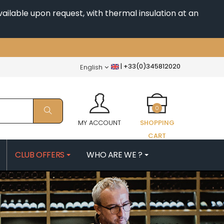
ailable upon request, with thermal insulation at an
|
+33(0)345812020
English
0
MY ACCOUNT
SHOPPING
CART
CLUB OFFERS
WHO ARE WE ?
PATRICK
MORIN NICOLAS
ES
MOROT ALBERT
QUELINE
MORTET DENIS
MUGNERET-GIBOURG
 JB
MUGNIER JACQUES-FREDERIC