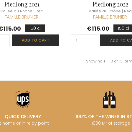
Piedlong 2021
Piedlong 2022
Vallée du Rhône | Red
Vallée du Rhône | Red
FAMILLE BRUNIER
FAMILLE BRUNIER
Price
Price
€115.00
€115.00
150 cl
150 cl
ADD TO CART
ADD TO C
Showing 1 - 13 of 13 ite
QUICK DELIVERY
100% OF THE WINES IN 
t home or in relay point
+ 1000 M² of storage