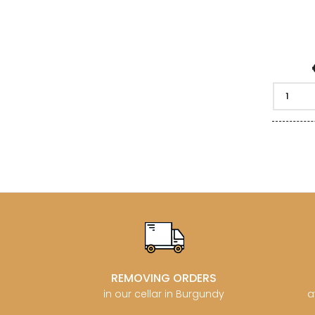
REMOVING ORDERS
in our cellar in Burgundy
a