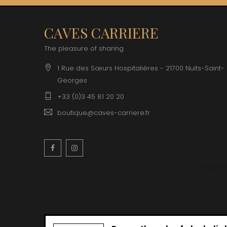
CAVES CARRIERE
The pleasure of sharing
1 Rue des Sœurs Hospitalières - 21700 Nuits-Saint-
Georges
+33 (0)3 45 81 20 20
boutique@caves-carriere.fr
Facebook
Instagram
English