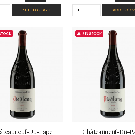
ADD TO CART
ADD TO C
 STOCK
2 IN STOCK
âteauneuf-Du-Pape
Châteauneuf-Du-P