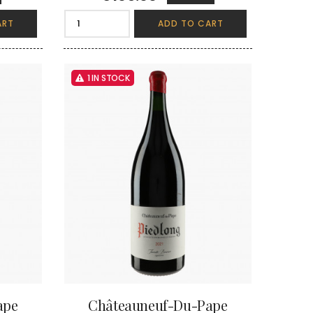
ART
ADD TO CART
1 IN STOCK
ape
Châteauneuf-Du-Pape