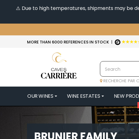
⚠️ Due to high temperatures, shipments may be dela
★★★★
MORE THAN 6000 REFERENCES IN STOCK
|
RECHERCHE PAR C
OUR WINES
WINE ESTATES
NEW PRO
4
47N3E -
A
BRUNIER FAMILY
A & P DE 