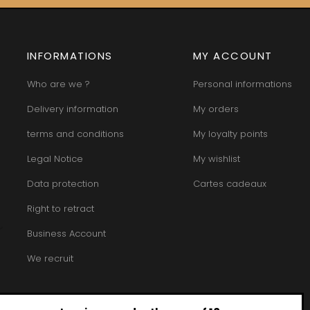
INFORMATIONS
MY ACCOUNT
Who are we ?
Personal informations
Delivery information
My orders
terms and conditions
My loyalty points
Legal Notice
My wishlist
Data protection
Cartes cadeaux
Right to retract
Business Account
We recruit