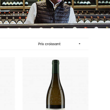
MUZARD LUCIEN
N
VIER
NAUDIN-FERRAND
ARD ET FILS
NICOLAS
NOELLAT GEORGES
RAINE
NOELLAT MICHEL
RONDE - ANTOINE
NOURRISSAT
LA BIGNE
P
Prix croissant

RE
PACALET PHILIPPE
ICHEL
PAQUET AGNES
PARCELS OF LAND IN SAULX
 FRANCOIS
PASCAL JOSEPH
 NICOLE
PATAILLE LAURENT
PATAILLE SYLVAIN
RT
PATTES-LOUP - THOMAS PICO
OT
PAVELOT
ORIOT
PERDRIX
EUX ROLAND
PERNOT ALVINA
UCIEN
PERNOT PAUL
MILLE LARDET
PERROT-MINOT
EAN-BAPTISTE
PETITE EMPREINTE
IERRE & J-B
PICAMELOT LOUIS