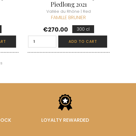
Piedlong 2021
Vallée du Rhône | Red
FAMILLE BRUNIER
Price
€270.00
300 cl
ART
ADD TO CART
ms
STOCK
LOYALTY REWARDED