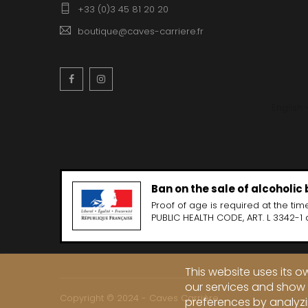
+33 (0)3 45 81 20 20
boutique@caves-carriere.fr
Facebook
Instagram
English
Ban on the sale of alcoholic
Proof of age is required at the time
PUBLIC HEALTH CODE, ART. L 3342-1 
This website uses its 
our services and show 
Copyright © 2024 - Caves Carrière
preferences by analyzi