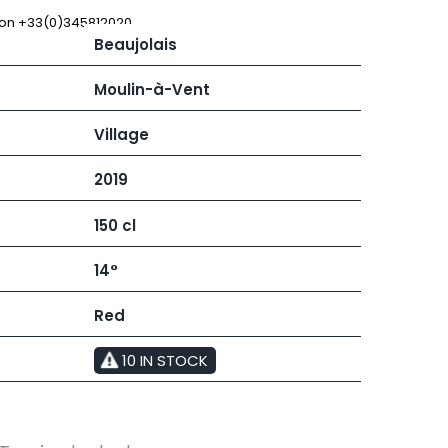
 JB
MUGNIER JACQUES-FREDERIC
MUZARD LUCIEN
 on +33(0)345812020
Beaujolais
N
VIER
NAUDIN-FERRAND
ARD ET FILS
NICOLAS
Moulin-à-Vent
NOELLAT GEORGES
RAINE
NOELLAT MICHEL
Village
RONDE - ANTOINE
NOURRISSAT
LA BIGNE
P
2019
RE
PACALET PHILIPPE
ICHEL
PAQUET AGNES
150 cl
PARCELS OF LAND IN SAULX
 FRANCOIS
PASCAL JOSEPH
 NICOLE
PATAILLE LAURENT
14°
PATAILLE SYLVAIN
RT
PATTES-LOUP - THOMAS PICO
Red
OT
PAVELOT
ORIOT
PERDRIX
EUX ROLAND
10 IN STOCK
PERNOT ALVINA
UCIEN
PERNOT PAUL
MILLE LARDET
PERROT-MINOT
EAN-BAPTISTE
PETITE EMPREINTE
IERRE & J-B
PICAMELOT LOUIS