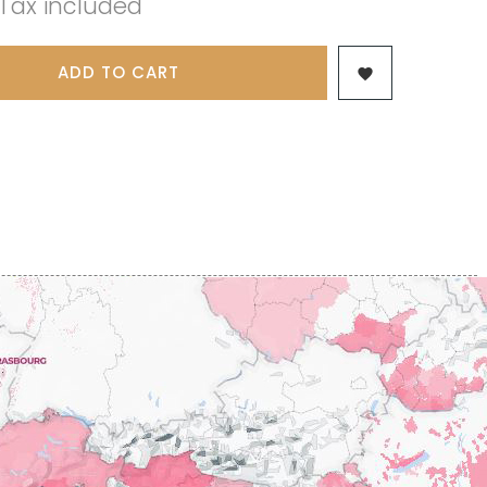
Tax included
 & FILS
PILLOT PAUL
NJAMIN
POMMIER DENIS
AINE
PONELLE Daniel
USE
ADD TO CART
PONSOT

TTES
PONSOT JEAN-BAPTISTE
 ANTOINE
PONSOT LAURENT
IR THIBAULT
PRUNIER-BONHEUR
BERT
Q
CHELOT
QUIVY GERARD
ICHELOT
LIPPE
R
RAMONET
 BRUNO
RAMONET J-C
REBOURSEAU HENRI
RECCHIONE JEREMY
ENRI
REMOISSENET
BELLES LIES
ROC BREÏA
AUTHERON D'ANOST
ROSSIGNOL-TRAPET
OMANE
ROTY JOSEPH
PAUVELOT
ROUGET PERE & FILS
ICHEL
ROULOT
ICHARD
ROULOT JEAN-MARC
-GRILLOT
ROUMIER CHRISTOPHE
'ANGERVILLE
ROUMIER GEORGES