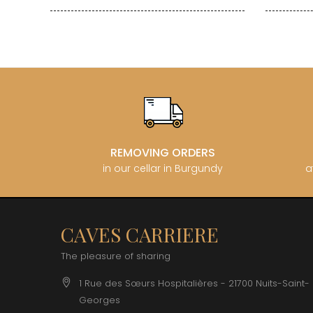
REMOVING ORDERS
in our cellar in Burgundy
a
CAVES CARRIERE
The pleasure of sharing
1 Rue des Sœurs Hospitalières - 21700 Nuits-Saint-
Georges