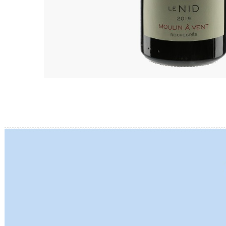
BERLANC
BERTHEA
BERTHEL
BILLAUD
BINAUME
BLAIN M
BOCCON
BOIGELO
BOILLOT 
BOILLOT
BOISSON
BONGRA
BORGEO
BOUCHAR
BOUCHAR
BOULEY P
BOUVIER
BOUZERE
BROTHER
BURGUET
BZIKOT P
C
CAMUS