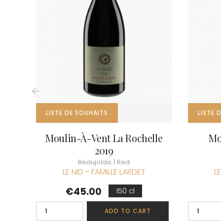
CLOS SA
COCHE F
COCHE-
COFFINE
COLIN B
COLIN J
COLIN M
COLIN S
COLIN-M
‹
LISTE DE SOUHAITS
LISTE 
Moulin-À-Vent La Rochelle
Mo
2019
Beaujolais | Red
LE NID - FAMILLE LARDET
L
Price
€45.00
150 cl
ADD TO CART