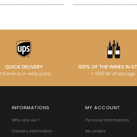
QUICK DELIVERY
100% OF THE WINES IN 
t home or in relay point
+ 1000 M² of storage
INFORMATIONS
MY ACCOUNT
Who are we ?
Personal informations
Delivery information
My orders