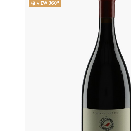
VIEW 360°
ALADAME
AMIOT ET
AMIOT L
ARLAUD
ARLOT
ARNOUX
B
BACHELE
BACHELE
BACHEL
BACHEY
BAILLOT
BAILLOT
BALLAND
BALLAND
Domaine
BALLOT-
BART
BAVARD
BEAUNE 
BELLAND
BELLENE
BELLEVILL