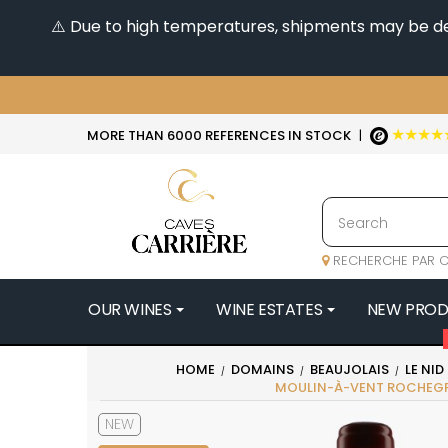
⚠️ Due to high temperatures, shipments may be dela
★★★★
MORE THAN 6000 REFERENCES IN STOCK
|
RECHERCHE PAR C
OUR WINES
WINE ESTATES
NEW PRO
4
HOME
DOMAINS
BEAUJOLAIS
LE NID
MOULIN-À-VENT ROCHEG
47N3E -
A
NEW
A & P DE 