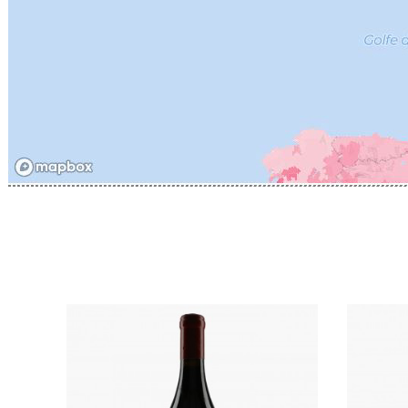
CATHIAR
CELLIER 
CHABLIS
CHABLIS
CHAMPY 
CHANDON
CHARTON
PIERRE
CHATEAU
CHATEA
CHATEAU
CHAVY J
CHAVY P
CHAVY-
CHEURLI
CHEVILL
CHEZEA
CHÂTEAU
CLAIR B
CLERGET
CLERGET
CLOS DE 
CLOS DU