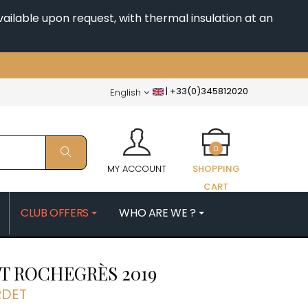
ailable upon request, with thermal insulation at an
|
+33(0)345812020
English
0
MY ACCOUNT
SHOPPING
CART
CLUB OFFERS
WHO ARE WE ?
PATRICK
MORIN NICOLAS
T ROCHEGRÈS
2019
ES
MOROT ALBERT
QUELINE
MORTET DENIS
RDET
MUGNERET-GIBOURG