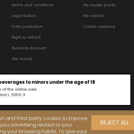
terms and conditions
My loyalty points
Legal Notice
My wishlist
Data protection
Cartes cadeaux
Right to retract
Business Account
We recruit
 beverages to minors under the age of 18
 of the online sale.
and L. 3353-3
own and third-party cookies to improve
REJECT ALL
you advertising related to your
ng your browsing habits. To give your