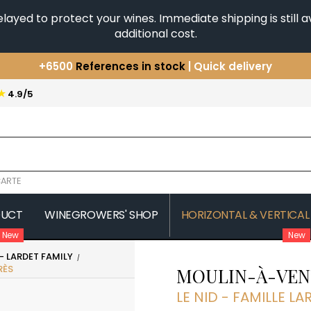
yed to protect your wines. Immediate shipping is still av
additional cost.
+6500
References in stock
| Quick delivery
You have a question ?
+33(0)345812020
Discover our selection of
Horizontales & Verticales
★
4.9/5
ARTE
DUCT
WINEGROWERS' SHOP
HORIZONTAL & VERTICAL
New
New
 - LARDET FAMILY
COMTE SENARD
JAVILLIER 
RÈS
MOULIN-À-VEN
 MICHAUT GUILLAUME
COMTES LAFON
JAYER GILL
CONFURON JEAN-JACQUES
JAYER JAC
LE NID - FAMILLE LA
COQUARD LOISON FLEUROT
JEANNOT
VILLAINE