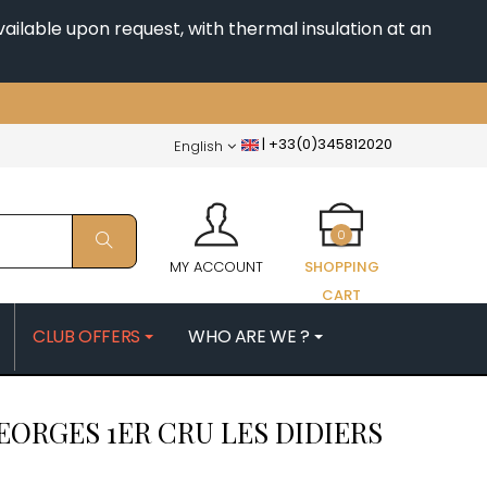
ailable upon request, with thermal insulation at an
|
+33(0)345812020
English
0
MY ACCOUNT
SHOPPING
CART
CLUB OFFERS
WHO ARE WE ?
PATRICK
MORIN NICOLAS
EORGES 1ER CRU LES DIDIERS
ES
MOROT ALBERT
QUELINE
MORTET DENIS
MUGNERET-GIBOURG