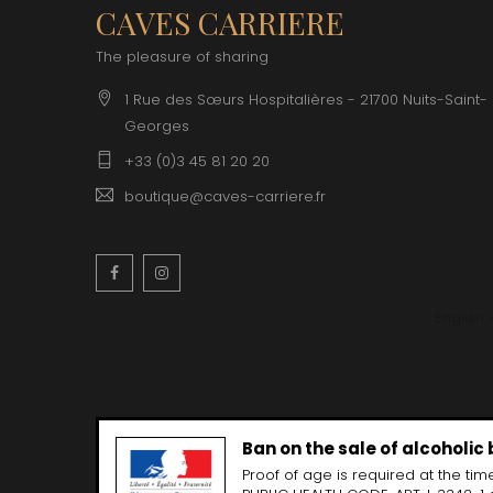
CAVES CARRIERE
The pleasure of sharing
1 Rue des Sœurs Hospitalières - 21700 Nuits-Saint-
Georges
+33 (0)3 45 81 20 20
boutique@caves-carriere.fr
Facebook
Instagram
English
Ban on the sale of alcoholic
Proof of age is required at the time