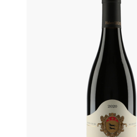
ALADAME
AMIOT ET
AMIOT L
ARLAUD
ARLOT
ARNOUX
B
BACHELE
BACHELE
BACHEL
BACHEY
BAILLOT
BAILLOT
BALLAND
BALLAND
Domaine
BALLOT-
BART
BAVARD
BEAUNE 
BELLAND
BELLENE
BELLEVILL