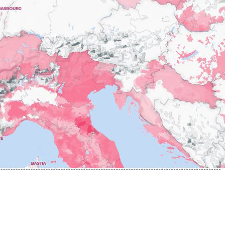
ERRE
ROUMIER LAURENT
IERRY & PASCALE
ROUSSEAU ARMAND
UZET
ROUX
ET Brother & Sister
ROY ELODIE
ET Brother &
S
SAINTE-MADELEINE
-GERMAIN
SAUZET ETIENNE
T
FRANCOIS
TARDY JEAN & FILS
AN-MARC
TESSIER
 R
THIBERT
D-MUGNERET
THIRIET CAMILLE
E-DOUHAIRET-
THOMAS-COLLARDOT
T
TOLLOT-BEAUT
LEX
TRAPET PERE & FILS
ENOIT
TRAPET PIERRE & LOUIS
RNARD ET FILS
TRICOT M-J
HRISTIAN
TRUCHETET
AVID
TRUCHETET MORGAN
AN & FILS
TUPINIER-BAUTISTA
AUDET
V
VID
VAN CANNEYT CHARLES