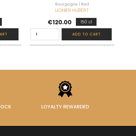
Bourgogne | Red
LIGNIER HUBERT
Price
€120.00
150 cl
ART
ADD TO CART
STOCK
LOYALTY REWARDED