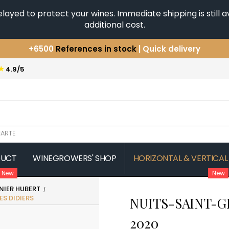
yed to protect your wines. Immediate shipping is still av
additional cost.
+6500
References in stock
| Quick delivery
You have a question ?
+33(0)345812020
★
4.9/5
Discover our selection of
Horizontales & Verticales
ARTE
DUCT
WINEGROWERS' SHOP
HORIZONTAL & VERTICAL
New
New
NIER HUBERT
COMTE SENARD
JAVILLIER 
S DIDIERS
NUITS-SAINT-G
 MICHAUT GUILLAUME
COMTES LAFON
JAYER GILL
CONFURON JEAN-JACQUES
JAYER JAC
2020
COQUARD LOISON FLEUROT
JEANNOT
VILLAINE