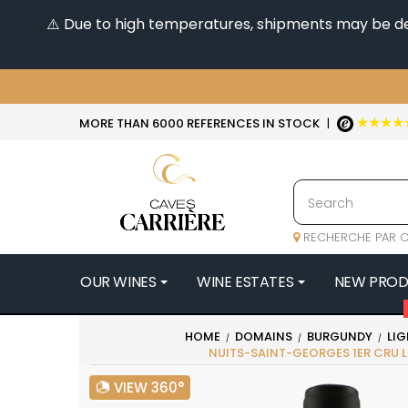
⚠️ Due to high temperatures, shipments may be dela
★★★★
MORE THAN 6000 REFERENCES IN STOCK
|
RECHERCHE PAR C
OUR WINES
WINE ESTATES
NEW PRO
4
HOME
DOMAINS
BURGUNDY
LIG
NUITS-SAINT-GEORGES 1ER CRU LE
47N3E -
A
VIEW 360°
A & P DE 