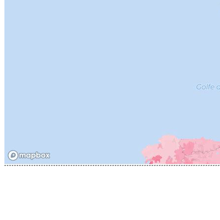
CATHIAR
CELLIER 
CHABLIS
CHABLIS
CHAMPY 
CHANDON
CHARTON
PIERRE
CHATEAU
CHATEA
CHATEAU
CHAVY J
CHAVY P
CHAVY-
CHEURLI
CHEVILL
CHEZEA
CHÂTEAU
CLAIR B
CLERGET
CLERGET
CLOS DE 
CLOS DU