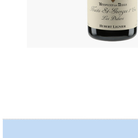
BERLANC
BERTHEA
BERTHEL
BILLAUD
BINAUME
BLAIN M
BOCCON
BOIGELO
BOILLOT 
BOILLOT
BOISSON
BONGRA
BORGEO
BOUCHAR
BOUCHAR
BOULEY P
BOUVIER
BOUZERE
BROTHER
BURGUET
BZIKOT P
C
CAMUS