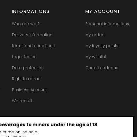
INFORMATIONS
MY ACCOUNT
Who are we ?
Personal informations
Delivery information
My orders
terms and conditions
My loyalty points
Legal Notice
My wishlist
Data protection
Cartes cadeaux
Right to retract
Business Account
We recruit
 beverages to minors under the age of 18
 of the online sale.