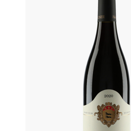
ALADAME
AMIOT ET
AMIOT L
ARLAUD
ARLOT
ARNOUX
B
BACHELE
BACHELE
BACHEL
BACHEY
BAILLOT
BAILLOT
BALLAND
BALLAND
Domaine
BALLOT-
BART
BAVARD
BEAUNE 
BELLAND
BELLENE
BELLEVILL