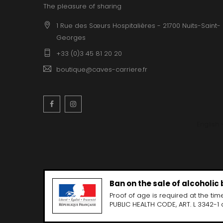
The pleasure of sharing
1 Rue des Sœurs Hospitalières - 21700 Nuits-Saint-
Georges
+33 (0)3 45 81 20 20
boutique@caves-carriere.fr
Facebook
Instagram
English
Ban on the sale of alcoholic
Proof of age is required at the time
PUBLIC HEALTH CODE, ART. L 3342-1 