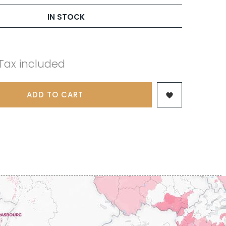
 & FILS
PILLOT PAUL
NJAMIN
POMMIER DENIS
IN STOCK
AINE
PONELLE Daniel
USE
PONSOT
TTES
PONSOT JEAN-BAPTISTE
 ANTOINE
PONSOT LAURENT
IR THIBAULT
Tax included
PRUNIER-BONHEUR
BERT
Q
CHELOT
QUIVY GERARD
ICHELOT
ADD TO CART

LIPPE
R
RAMONET
 BRUNO
RAMONET J-C
REBOURSEAU HENRI
RECCHIONE JEREMY
ENRI
REMOISSENET
BELLES LIES
ROC BREÏA
AUTHERON D'ANOST
ROSSIGNOL-TRAPET
OMANE
ROTY JOSEPH
PAUVELOT
ROUGET PERE & FILS
ICHEL
ROULOT
ICHARD
ROULOT JEAN-MARC
-GRILLOT
ROUMIER CHRISTOPHE
'ANGERVILLE
ROUMIER GEORGES