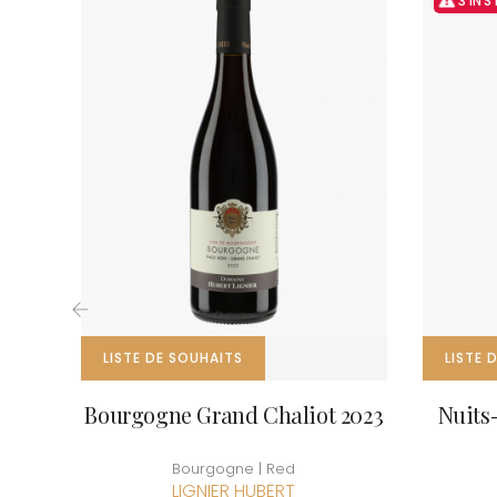
3 IN 
CLOS SA
COCHE F
COCHE-
COFFINE
COLIN B
COLIN J
COLIN M
COLIN S
COLIN-M
‹
LISTE DE SOUHAITS
LISTE 
Bourgogne Grand Chaliot 2023
Nuits
Bourgogne | Red
LIGNIER HUBERT