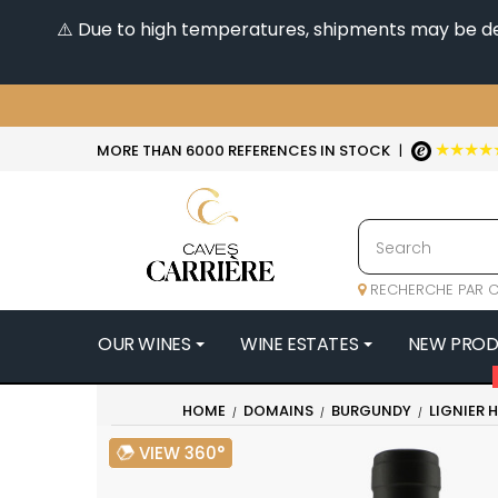
⚠️ Due to high temperatures, shipments may be dela
★★★★
MORE THAN 6000 REFERENCES IN STOCK
|
RECHERCHE PAR C
OUR WINES
WINE ESTATES
NEW PRO
4
HOME
DOMAINS
BURGUNDY
LIGNIER 
47N3E -
VIEW 360°
A
A & P DE 