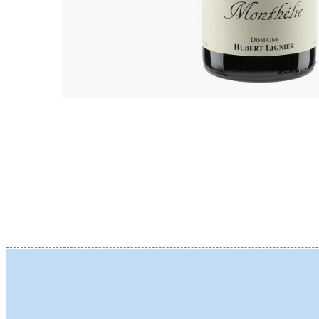
BERLANC
BERTHEA
BERTHEL
BILLAUD
BINAUME
BLAIN M
BOCCON
BOIGELO
BOILLOT 
BOILLOT
BOISSON
BONGRA
BORGEO
BOUCHAR
BOUCHAR
BOULEY P
BOUVIER
BOUZERE
BROTHER
BURGUET
BZIKOT P
C
CAMUS