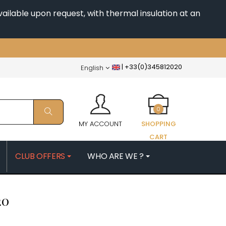
ailable upon request, with thermal insulation at an
|
+33(0)345812020
English
0
MY ACCOUNT
SHOPPING
CART
CLUB OFFERS
WHO ARE WE ?
PATRICK
MORIN NICOLAS
20
ES
MOROT ALBERT
QUELINE
MORTET DENIS
MUGNERET-GIBOURG