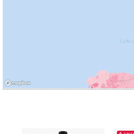
CATHIAR
CELLIER 
CHABLIS
CHABLIS
CHAMPY 
CHANDON
CHARTON
PIERRE
CHATEAU
CHATEA
CHATEAU
CHAVY J
CHAVY P
CHAVY-
CHEURLI
CHEVILL
CHEZEA
CHÂTEAU
CLAIR B
CLERGET
CLERGET
CLOS DE 
CLOS DU