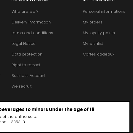
Who are we ?
Personal informations
Delivery information
My orders
terms and conditions
My loyalty points
Legal Notice
My wishlist
Data protection
Cartes cadeaux
Right to retract
Business Account
We recruit
 beverages to minors under the age of 18
 of the online sale.
and L. 3353-3