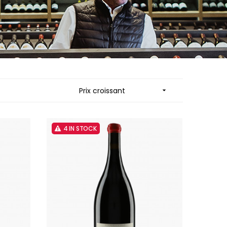
MUZARD LUCIEN
N
VIER
NAUDIN-FERRAND
ARD ET FILS
NICOLAS
NOELLAT GEORGES
RAINE
NOELLAT MICHEL
RONDE - ANTOINE
NOURRISSAT
LA BIGNE
P
Prix croissant

RE
PACALET PHILIPPE
ICHEL
PAQUET AGNES
PARCELS OF LAND IN SAULX
 FRANCOIS
PASCAL JOSEPH
4 IN STOCK
 NICOLE
PATAILLE LAURENT
PATAILLE SYLVAIN
RT
PATTES-LOUP - THOMAS PICO
OT
PAVELOT
ORIOT
PERDRIX
EUX ROLAND
PERNOT ALVINA
UCIEN
PERNOT PAUL
MILLE LARDET
PERROT-MINOT
EAN-BAPTISTE
PETITE EMPREINTE
IERRE & J-B
PICAMELOT LOUIS