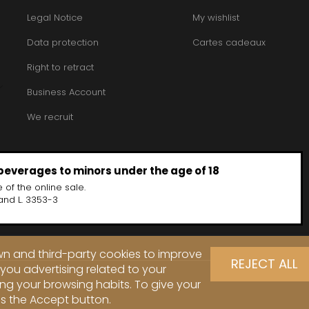
Legal Notice
My wishlist
Data protection
Cartes cadeaux
Right to retract
Business Account
We recruit
 beverages to minors under the age of 18
 of the online sale.
and L. 3353-3
own and third-party cookies to improve
REJECT ALL
you advertising related to your
ng your browsing habits. To give your
ss the Accept button.