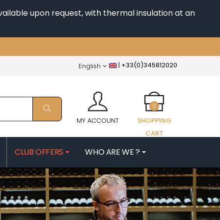
ailable upon request, with thermal insulation at an
|
+33(0)345812020
English
0
MY ACCOUNT
SHOPPING
CART
CLUB OFFERS
WHO ARE WE ?
PATRICK
MORIN NICOLAS
ES
MOROT ALBERT
QUELINE
MORTET DENIS
MUGNERET-GIBOURG
 JB
MUGNIER JACQUES-FREDERIC