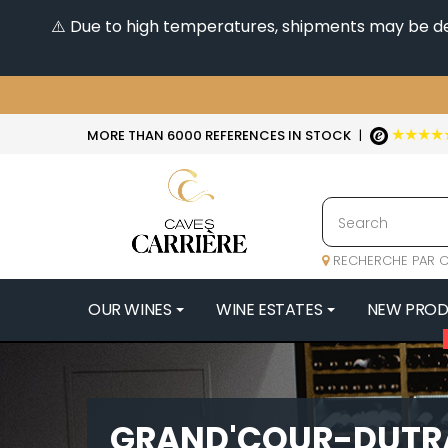
⚠️ Due to high temperatures, shipments may be dela
★★★★
MORE THAN 6000 REFERENCES IN STOCK
|
RECHERCHE PAR C
OUR WINES
WINE ESTATES
NEW PRO
4
47N3E -
A
GRAND'COUR-DUTR
A & P DE 