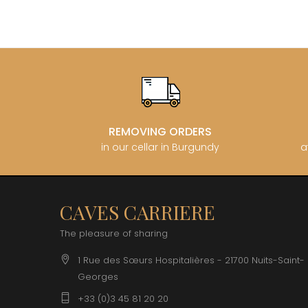
CLOS SA
COCHE F
COCHE-
COFFINE
COLIN B
COLIN J
COLIN M
COLIN S
COLIN-M
REMOVING ORDERS
in our cellar in Burgundy
a
CAVES CARRIERE
The pleasure of sharing
1 Rue des Sœurs Hospitalières - 21700 Nuits-Saint-
Georges
+33 (0)3 45 81 20 20