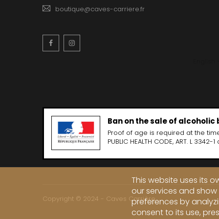
boutique@caves-carriere.fr
Facebook
Instagram
English
Ban on the sale of alcoholic
Proof of age is required at the time
PUBLIC HEALTH CODE, ART. L 3342-1 
This website uses its 
our services and show 
Copyright © 2024 - Caves Carrière
preferences by analyzi
consent to its use, pre