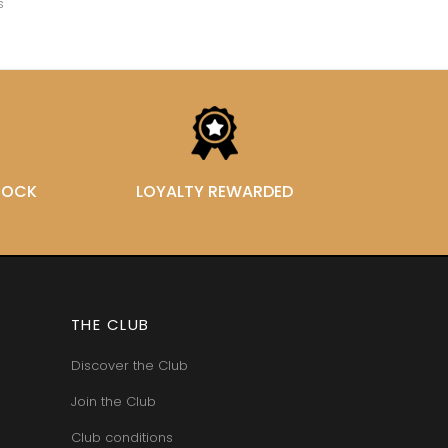
s
VAN-CANNEYT CHARLES
RNARD
VAROILLES
ROLINE
VIGNES DU MAYNES
AN-MARC
VIOLOT-GUILLEMARD JOANNES
RC
VITTEAUT-ALBERTI
RRE
VOCORET ELENI & EDOUARD
VAIN
VOILLOT JOSEPH
OMAS
VOUGERAIE
ANC
FFINET
STOCK
LOYALTY REWARDED
THE CLUB
Discover the Club
Join the Club
Club conditions