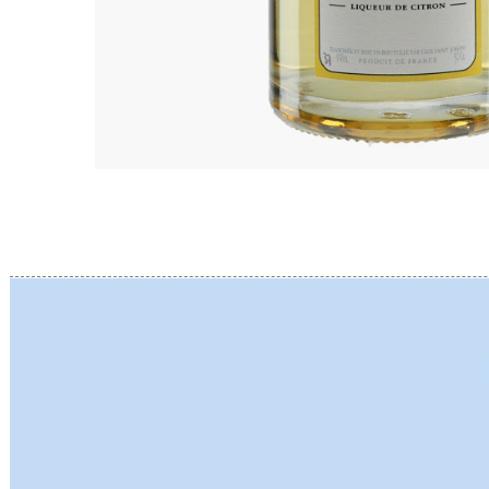
BERLANC
BERTHEA
BERTHEL
BILLAUD
BINAUME
BLAIN M
BOCCON
BOIGELO
BOILLOT 
BOILLOT
BOISSON
BONGRA
BORGEO
BOUCHAR
BOUCHAR
BOULEY P
BOUVIER
BOUZERE
BROTHER
BURGUET
BZIKOT P
C
CAMUS