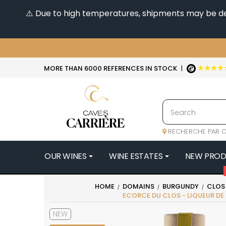
⚠️ Due to high temperatures, shipments may be dela
★★★★
MORE THAN 6000 REFERENCES IN STOCK
|
RECHERCHE PAR C
OUR WINES
WINE ESTATES
NEW PRO
4
HOME
DOMAINS
BURGUNDY
CLOS
ECORCE DU CLOS - LIQUEUR DE
47N3E -
A
NEW
A & P DE 