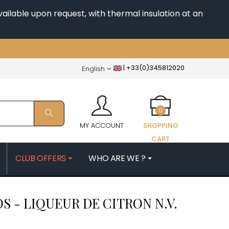
ailable upon request, with thermal insulation at an
|
+33(0)345812020
English
0
MY ACCOUNT
SHOPPING
CART
CLUB OFFERS
WHO ARE WE ?
PATRICK
MORIN NICOLAS
S - LIQUEUR DE CITRON
N.V.
ES
MOROT ALBERT
QUELINE
MORTET DENIS
H
MUGNERET-GIBOURG