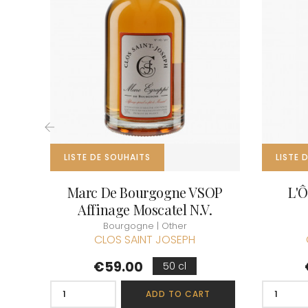
CLOS SA
COCHE F
COCHE-
COFFINE
COLIN B
COLIN J
COLIN M
COLIN S
COLIN-M
‹
LISTE DE SOUHAITS
LISTE 
Marc De Bourgogne VSOP
L'Ô
Affinage Moscatel N.V.
Bourgogne | Other
CLOS SAINT JOSEPH
Price
€59.00
50 cl
ADD TO CART