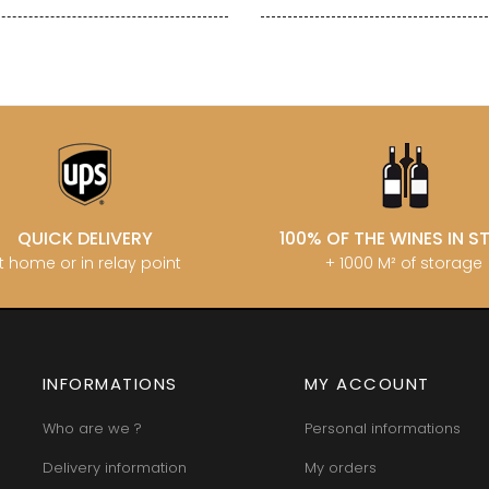
QUICK DELIVERY
100% OF THE WINES IN 
t home or in relay point
+ 1000 M² of storage
INFORMATIONS
MY ACCOUNT
Who are we ?
Personal informations
Delivery information
My orders