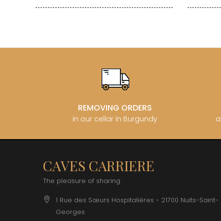
REMOVING ORDERS
in our cellar in Burgundy
a
CAVES CARRIERE
The pleasure of sharing
1 Rue des Sœurs Hospitalières - 21700 Nuits-Saint-
Georges