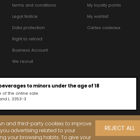
terms and conditions
My loyalty points
Legal Notice
My wishlist
Data protection
Cartes cadeaux
Right to retract
Business Account
We recruit
 beverages to minors under the age of 18
 of the online sale.
and L. 3353-3
own and third-party cookies to improve
REJECT ALL
you advertising related to your
ng your browsing habits. To give your