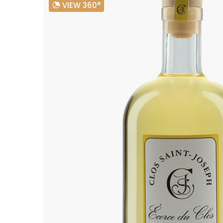
VIEW 360°
ALADAME
AMIOT ET
AMIOT L
ARLAUD
ARLOT
ARNOUX
B
BACHELE
BACHELE
BACHEL
BACHEY
BAILLOT
BAILLOT
BALLAND
BALLAND
Domaine
BALLOT-
BART
BAVARD
BEAUNE 
BELLAND
BELLENE
BELLEVILL