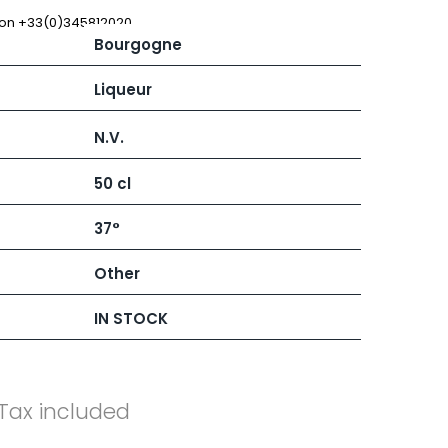
 JB
MUGNIER JACQUES-FREDERIC
MUZARD LUCIEN
 on +33(0)345812020
Bourgogne
N
VIER
NAUDIN-FERRAND
ARD ET FILS
NICOLAS
Liqueur
NOELLAT GEORGES
RAINE
NOELLAT MICHEL
N.V.
RONDE - ANTOINE
NOURRISSAT
LA BIGNE
P
50 cl
RE
PACALET PHILIPPE
ICHEL
PAQUET AGNES
37°
PARCELS OF LAND IN SAULX
 FRANCOIS
PASCAL JOSEPH
 NICOLE
PATAILLE LAURENT
Other
PATAILLE SYLVAIN
RT
PATTES-LOUP - THOMAS PICO
IN STOCK
OT
PAVELOT
ORIOT
PERDRIX
EUX ROLAND
PERNOT ALVINA
UCIEN
PERNOT PAUL
MILLE LARDET
PERROT-MINOT
Tax included
EAN-BAPTISTE
PETITE EMPREINTE
IERRE & J-B
PICAMELOT LOUIS