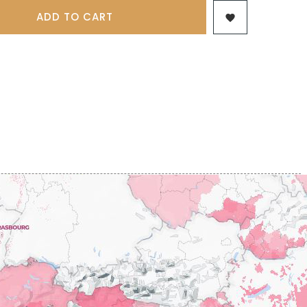
 & FILS
PILLOT PAUL
NJAMIN
ADD TO CART

POMMIER DENIS
AINE
PONELLE Daniel
USE
PONSOT
TTES
PONSOT JEAN-BAPTISTE
 ANTOINE
PONSOT LAURENT
IR THIBAULT
PRUNIER-BONHEUR
BERT
Q
CHELOT
QUIVY GERARD
ICHELOT
LIPPE
R
RAMONET
 BRUNO
RAMONET J-C
REBOURSEAU HENRI
RECCHIONE JEREMY
ENRI
REMOISSENET
BELLES LIES
ROC BREÏA
AUTHERON D'ANOST
ROSSIGNOL-TRAPET
OMANE
ROTY JOSEPH
PAUVELOT
ROUGET PERE & FILS
ICHEL
ROULOT
ICHARD
ROULOT JEAN-MARC
-GRILLOT
ROUMIER CHRISTOPHE
'ANGERVILLE
ROUMIER GEORGES