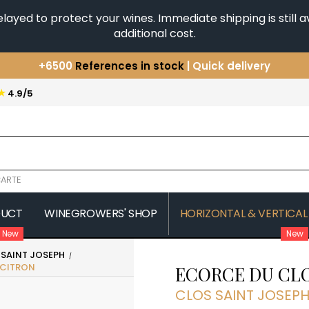
yed to protect your wines. Immediate shipping is still av
additional cost.
+6500
References in stock
| Quick delivery
You have a question ?
+33(0)345812020
Discover our selection of
Horizontales & Verticales
★
4.9/5
ARTE
DUCT
WINEGROWERS' SHOP
HORIZONTAL & VERTICAL
New
New
 SAINT JOSEPH
COMTE SENARD
JAVILLIER 
 CITRON
ECORCE DU CLO
 MICHAUT GUILLAUME
COMTES LAFON
JAYER GILL
CONFURON JEAN-JACQUES
JAYER JAC
CLOS SAINT JOSEP
COQUARD LOISON FLEUROT
JEANNOT
VILLAINE