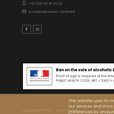
+33 (0)3 45 81 20 20
boutique@caves-carriere.fr
Facebook
Instagram
English
Ban on the sale of alcoholic
Proof of age is required at the time
PUBLIC HEALTH CODE, ART. L 3342-1 
This website uses its 
our services and show 
Copyright © 2024 - Caves Carrière
preferences by analyzi