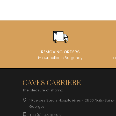
REMOVING ORDERS
in our cellar in Burgundy
a
CAVES CARRIERE
The pleasure of sharing
1 Rue des Sœurs Hospitalières - 21700 Nuits-Saint-
Georges
+33 (0)3 45 81 20 20