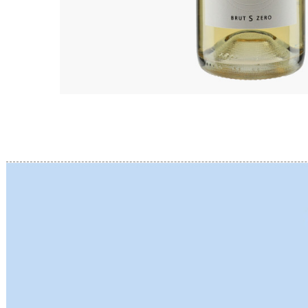
BERLANC
BERTHEA
BERTHEL
BILLAUD
BINAUME
BLAIN M
BOCCON
BOIGELO
BOILLOT 
BOILLOT
BOISSON
BONGRA
BORGEO
BOUCHAR
BOUCHAR
BOULEY P
BOUVIER
BOUZERE
BROTHER
BURGUET
BZIKOT P
C
CAMUS