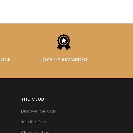
STOCK
LOYALTY REWARDED
THE CLUB
Discover the Club
Join the Club
Club conditions