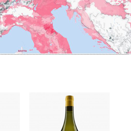
ERRE
ROUMIER LAURENT
IERRY & PASCALE
ROUSSEAU ARMAND
UZET
ROUX
ET Brother & Sister
ROY ELODIE
ET Brother &
S
SAINTE-MADELEINE
-GERMAIN
SAUZET ETIENNE
T
FRANCOIS
TARDY JEAN & FILS
AN-MARC
TESSIER
 R
THIBERT
D-MUGNERET
THIRIET CAMILLE
E-DOUHAIRET-
THOMAS-COLLARDOT
T
TOLLOT-BEAUT
LEX
TRAPET PERE & FILS
ENOIT
TRAPET PIERRE & LOUIS
RNARD ET FILS
TRICOT M-J
HRISTIAN
TRUCHETET
AVID
TRUCHETET MORGAN
AN & FILS
TUPINIER-BAUTISTA
AUDET
V
VID
VAN CANNEYT CHARLES