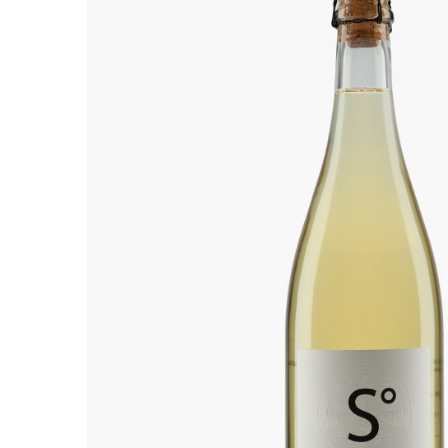
ALADAME
AMIOT ET
AMIOT L
ARLAUD
ARLOT
ARNOUX
B
BACHELE
BACHELE
BACHEL
BACHEY
BAILLOT
BAILLOT
BALLAND
BALLAND
Domaine
BALLOT-
BART
BAVARD
BEAUNE 
BELLAND
BELLENE
BELLEVILL