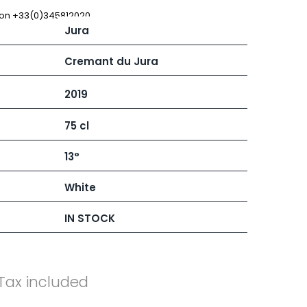
 JB
MUGNIER JACQUES-FREDERIC
MUZARD LUCIEN
 on +33(0)345812020
Jura
N
VIER
NAUDIN-FERRAND
ARD ET FILS
NICOLAS
Cremant du Jura
NOELLAT GEORGES
RAINE
NOELLAT MICHEL
2019
RONDE - ANTOINE
NOURRISSAT
LA BIGNE
P
75 cl
RE
PACALET PHILIPPE
ICHEL
PAQUET AGNES
13°
PARCELS OF LAND IN SAULX
 FRANCOIS
PASCAL JOSEPH
 NICOLE
PATAILLE LAURENT
White
PATAILLE SYLVAIN
RT
PATTES-LOUP - THOMAS PICO
IN STOCK
OT
PAVELOT
ORIOT
PERDRIX
EUX ROLAND
PERNOT ALVINA
UCIEN
PERNOT PAUL
MILLE LARDET
PERROT-MINOT
Tax included
EAN-BAPTISTE
PETITE EMPREINTE
IERRE & J-B
PICAMELOT LOUIS