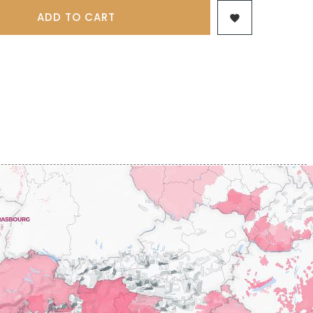
 & FILS
PILLOT PAUL
NJAMIN
ADD TO CART

POMMIER DENIS
AINE
PONELLE Daniel
USE
PONSOT
TTES
PONSOT JEAN-BAPTISTE
 ANTOINE
PONSOT LAURENT
IR THIBAULT
PRUNIER-BONHEUR
BERT
Q
CHELOT
QUIVY GERARD
ICHELOT
LIPPE
R
RAMONET
 BRUNO
RAMONET J-C
REBOURSEAU HENRI
RECCHIONE JEREMY
ENRI
REMOISSENET
BELLES LIES
ROC BREÏA
AUTHERON D'ANOST
ROSSIGNOL-TRAPET
OMANE
ROTY JOSEPH
PAUVELOT
ROUGET PERE & FILS
ICHEL
ROULOT
ICHARD
ROULOT JEAN-MARC
-GRILLOT
ROUMIER CHRISTOPHE
'ANGERVILLE
ROUMIER GEORGES