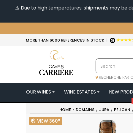
⚠️ Due to high temperatures, shipments may be dela
★★★★
MORE THAN 6000 REFERENCES IN STOCK
|
RECHERCHE PAR C
OUR WINES
WINE ESTATES
NEW PRO
4
HOME
DOMAINS
JURA
PELICAN
47N3E -
VIEW 360°
A
A & P DE 