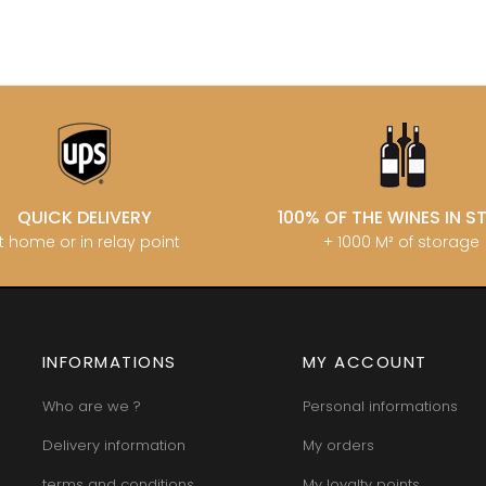
QUICK DELIVERY
100% OF THE WINES IN 
t home or in relay point
+ 1000 M² of storage
INFORMATIONS
MY ACCOUNT
Who are we ?
Personal informations
Delivery information
My orders
terms and conditions
My loyalty points