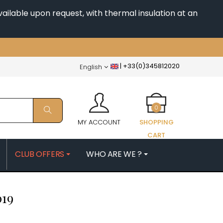
ailable upon request, with thermal insulation at an
|
+33(0)345812020
English
0
MY ACCOUNT
SHOPPING
CART
CLUB OFFERS
WHO ARE WE ?
PATRICK
MORIN NICOLAS
019
ES
MOROT ALBERT
QUELINE
MORTET DENIS
MUGNERET-GIBOURG