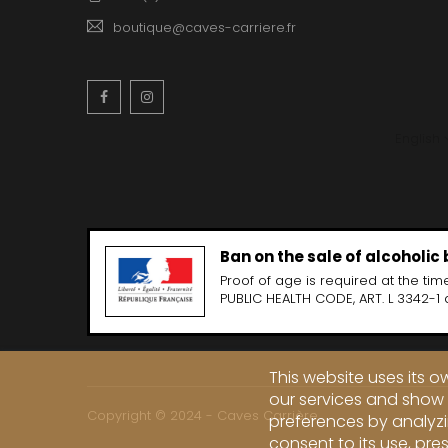
boutique@caves-carriere.fr
Facebook
Instagram
English
Ban on the sale of alcoholic
Proof of age is required at the time
PUBLIC HEALTH CODE, ART. L 3342-1 
This website uses its 
our services and show 
Copyright © 2024 - Caves Carrière
preferences by analyzi
consent to its use, pre