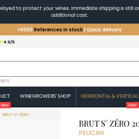
yed to protect your wines. Immediate shipping is still av
additional cost.
+6500
References in stock
| Quick delivery
You have a question ?
+33(0)345812020
★
4.9/5
Discover our selection of
Horizontales & Verticales
ARTE
DUCT
WINEGROWERS' SHOP
HORIZONTAL & VERTICAL
New
New
BRUT S° ZÉRO
COMTE SENARD
JAVILLIER 
BRUT S° ZÉRO
2
 MICHAUT GUILLAUME
COMTES LAFON
JAYER GILL
CONFURON JEAN-JACQUES
JAYER JAC
PELICAN
COQUARD LOISON FLEUROT
JEANNOT
VILLAINE