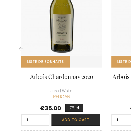
CLOS SA
COCHE F
COCHE-
COFFINE
COLIN B
COLIN J
COLIN M
COLIN S
COLIN-M
‹
LISTE DE SOUHAITS
LISTE 
Arbois Chardonnay 2020
Arbois 
Jura | White
PELICAN
Price
€35.00
75 cl
ADD TO CART