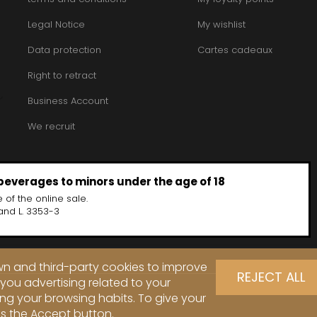
Legal Notice
My wishlist
Data protection
Cartes cadeaux
Right to retract
Business Account
We recruit
 beverages to minors under the age of 18
 of the online sale.
and L. 3353-3
own and third-party cookies to improve
REJECT ALL
you advertising related to your
ng your browsing habits. To give your
ss the Accept button.