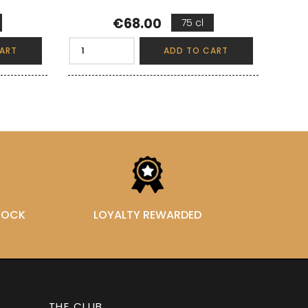
Price
€68.00
75 cl
ART
ADD TO CART
STOCK
LOYALTY REWARDED
THE CLUB