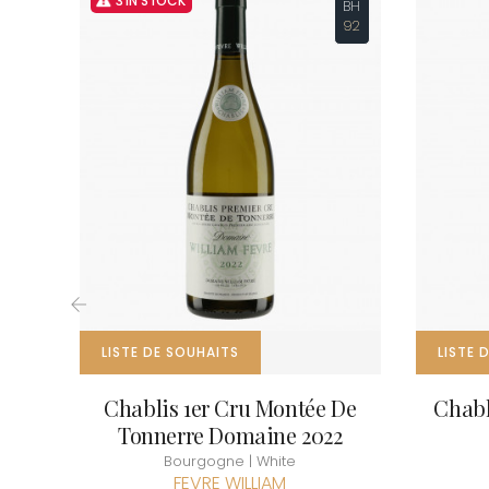
3 IN STOCK
BH
CLOS SA
92
COCHE F
COCHE-
COFFINE
COLIN B
COLIN J
COLIN M
COLIN S
COLIN-M
‹
LISTE DE SOUHAITS
LISTE 
Chablis 1er Cru Montée De
Chabl
Tonnerre Domaine 2022
Bourgogne | White
FEVRE WILLIAM