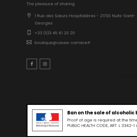
The pleasure of sharing
1 Rue des Sœurs Hospitalières - 21700 Nuits-Saint-
Georges
+33 (0)3 45 81 20 20
boutique@caves-carriere.fr
Facebook
Instagram
English
Ban on the sale of alcoholic
Proof of age is required at the time
PUBLIC HEALTH CODE, ART. L 3342-1 