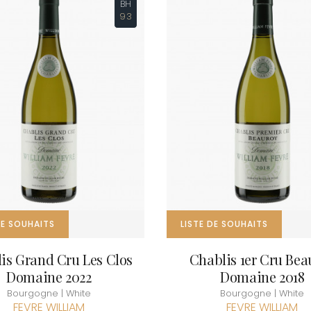
MORET HU
BH
INT JOSEPH
HERITIERS DU COMTE LAFON
MOREY BE
93
ABIEN
HOSPICES DE BEAUNE
MOREY CA
DURY
HUDELOT-NOELLAT
MOREY JE
T-DUVERNAY
HUMBERT FRERES
MOREY MA
RUNO
MOREY PIE
J
OSEPH
MOREY SYL
ARC
JACQUESON PAUL
MOREY TH
IMON
JADOT LOUIS
MOREY-BL
OREY PIERRE-YVES
JAEGER-DEFAIX
MOREY-CO
DE SOUHAITS
LISTE DE SOUHAITS
is Grand Cru Les Clos
Chablis 1er Cru Bea
Domaine 2022
Domaine 2018
Bourgogne | White
Bourgogne | White
FEVRE WILLIAM
FEVRE WILLIAM