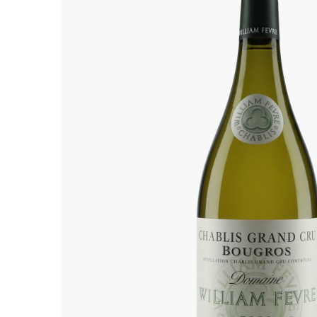
ALADAME
AMIOT ET
AMIOT L
ARLAUD
ARLOT
ARNOUX
B
BACHELE
BACHELE
BACHEL
BACHEY
BAILLOT
BAILLOT
BALLAND
BALLAND
Domaine
BALLOT-
BART
BAVARD
BEAUNE 
BELLAND
BELLENE
BELLEVILL