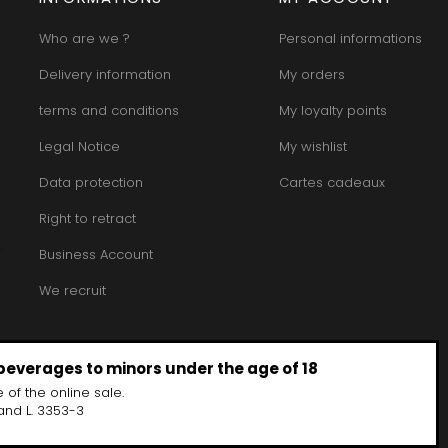
Who are we ?
Personal informations
Delivery information
My orders
terms and conditions
My loyalty points
Legal Notice
My wishlist
Data protection
Cartes cadeaux
Right to retract
Business Account
We recruit
 beverages to minors under the age of 18
 of the online sale.
and L. 3353-3