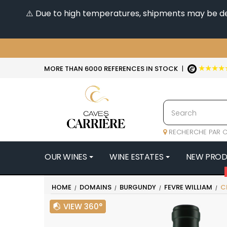
⚠️ Due to high temperatures, shipments may be dela
★★★★
MORE THAN 6000 REFERENCES IN STOCK
|
RECHERCHE PAR C
OUR WINES
WINE ESTATES
NEW PRO
4
HOME
DOMAINS
BURGUNDY
FEVRE WILLIAM
C
47N3E -
VIEW 360°
A
A & P DE 