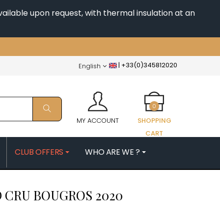
ailable upon request, with thermal insulation at an
|
+33(0)345812020
English
0
MY ACCOUNT
SHOPPING
CART
CLUB OFFERS
WHO ARE WE ?
PATRICK
MORIN NICOLAS
D CRU BOUGROS
2020
ES
MOROT ALBERT
QUELINE
MORTET DENIS
MUGNERET-GIBOURG