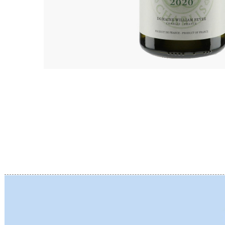
BERLANC
BERTHEA
BERTHEL
BILLAUD
BINAUME
BLAIN M
BOCCON
BOIGELO
BOILLOT 
BOILLOT
BOISSON
BONGRA
BORGEO
BOUCHAR
BOUCHAR
BOULEY P
BOUVIER
BOUZERE
BROTHER
BURGUET
BZIKOT P
C
CAMUS