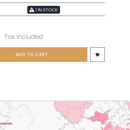
 & FILS
PILLOT PAUL
NJAMIN
POMMIER DENIS
1 IN STOCK
AINE
PONELLE Daniel
USE
PONSOT
TTES
PONSOT JEAN-BAPTISTE
 ANTOINE
PONSOT LAURENT
IR THIBAULT
Tax included
PRUNIER-BONHEUR
BERT
Q
CHELOT
QUIVY GERARD
ICHELOT
ADD TO CART

LIPPE
R
RAMONET
 BRUNO
RAMONET J-C
REBOURSEAU HENRI
RECCHIONE JEREMY
ENRI
REMOISSENET
BELLES LIES
ROC BREÏA
AUTHERON D'ANOST
ROSSIGNOL-TRAPET
OMANE
ROTY JOSEPH
PAUVELOT
ROUGET PERE & FILS
ICHEL
ROULOT
ICHARD
ROULOT JEAN-MARC
-GRILLOT
ROUMIER CHRISTOPHE
'ANGERVILLE
ROUMIER GEORGES