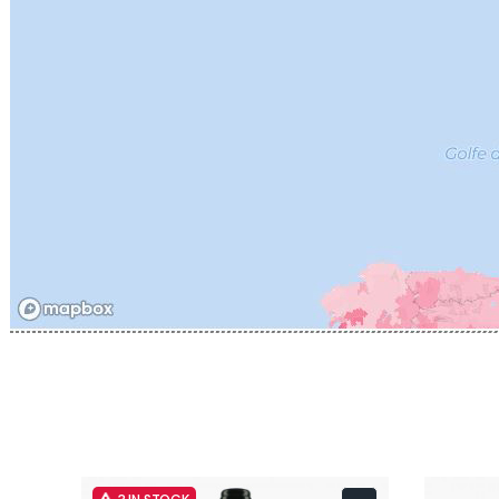
CATHIAR
CELLIER 
CHABLIS
CHABLIS
CHAMPY 
CHANDON
CHARTON
PIERRE
CHATEAU
CHATEA
CHATEAU
CHAVY J
CHAVY P
CHAVY-
CHEURLI
CHEVILL
CHEZEA
CHÂTEAU
CLAIR B
CLERGET
CLERGET
CLOS DE 
CLOS DU