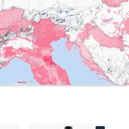
ERRE
ROUMIER LAURENT
IERRY & PASCALE
ROUSSEAU ARMAND
UZET
ROUX
ET Brother & Sister
ROY ELODIE
ET Brother &
S
SAINTE-MADELEINE
-GERMAIN
SAUZET ETIENNE
T
FRANCOIS
TARDY JEAN & FILS
AN-MARC
TESSIER
 R
THIBERT
D-MUGNERET
THIRIET CAMILLE
E-DOUHAIRET-
THOMAS-COLLARDOT
T
TOLLOT-BEAUT
LEX
TRAPET PERE & FILS
ENOIT
TRAPET PIERRE & LOUIS
RNARD ET FILS
TRICOT M-J
HRISTIAN
TRUCHETET
AVID
TRUCHETET MORGAN
AN & FILS
TUPINIER-BAUTISTA
AUDET
V
VID
VAN CANNEYT CHARLES