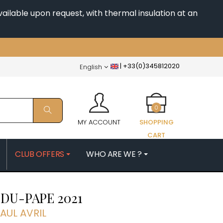
ailable upon request, with thermal insulation at an
|
+33(0)345812020
English
0
MY ACCOUNT
SHOPPING
CART
CLUB OFFERS
WHO ARE WE ?
PATRICK
MORIN NICOLAS
-DU-PAPE
2021
ES
MOROT ALBERT
QUELINE
MORTET DENIS
AUL AVRIL
MUGNERET-GIBOURG