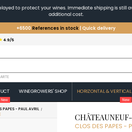
yed to protect your wines. Immediate shipping is still av
additional cost.
+6500
References in stock
| Quick delivery
You have a question ?
+33(0)345812020
★
4.9/5
Discover our selection of
Horizontales & Verticales
ARTE
DUCT
WINEGROWERS' SHOP
HORIZONTAL & VERTICAL
New
New
 PAPES - PAUL AVRIL
COMTE SENARD
JAVILLIER 
E
CHÂTEAUNEUF
 MICHAUT GUILLAUME
COMTES LAFON
JAYER GILL
CONFURON JEAN-JACQUES
JAYER JAC
CLOS DES PAPES - P
COQUARD LOISON FLEUROT
JEANNOT
VILLAINE