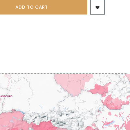
 & FILS
PILLOT PAUL
NJAMIN
ADD TO CART

POMMIER DENIS
AINE
PONELLE Daniel
USE
PONSOT
TTES
PONSOT JEAN-BAPTISTE
 ANTOINE
PONSOT LAURENT
IR THIBAULT
PRUNIER-BONHEUR
BERT
Q
CHELOT
QUIVY GERARD
ICHELOT
LIPPE
R
RAMONET
 BRUNO
RAMONET J-C
REBOURSEAU HENRI
RECCHIONE JEREMY
ENRI
REMOISSENET
BELLES LIES
ROC BREÏA
AUTHERON D'ANOST
ROSSIGNOL-TRAPET
OMANE
ROTY JOSEPH
PAUVELOT
ROUGET PERE & FILS
ICHEL
ROULOT
ICHARD
ROULOT JEAN-MARC
-GRILLOT
ROUMIER CHRISTOPHE
'ANGERVILLE
ROUMIER GEORGES