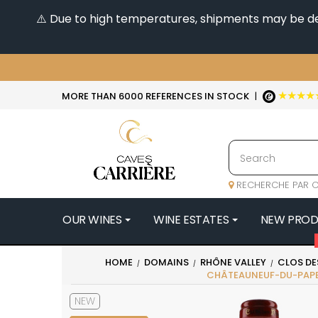
⚠️ Due to high temperatures, shipments may be dela
★★★★
MORE THAN 6000 REFERENCES IN STOCK
|
RECHERCHE PAR C
OUR WINES
WINE ESTATES
NEW PRO
4
HOME
DOMAINS
RHÔNE VALLEY
CLOS DES
CHÂTEAUNEUF-DU-PAP
47N3E -
A
NEW
A & P DE 