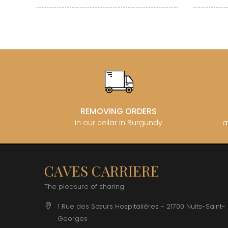
REMOVING ORDERS
in our cellar in Burgundy
a
CAVES CARRIERE
The pleasure of sharing
1 Rue des Sœurs Hospitalières - 21700 Nuits-Saint-
Georges