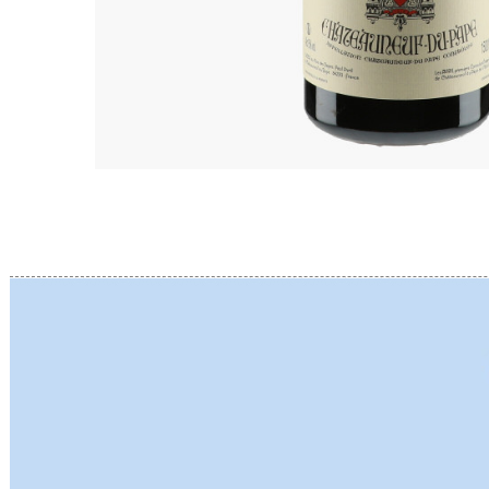
BERLANC
BERTHEA
BERTHEL
BILLAUD
BINAUME
BLAIN M
BOCCON
BOIGELO
BOILLOT 
BOILLOT
BOISSON
BONGRA
BORGEO
BOUCHAR
BOUCHAR
BOULEY P
BOUVIER
BOUZERE
BROTHER
BURGUET
BZIKOT P
C
CAMUS