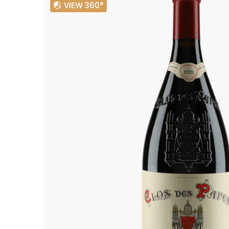
VIEW 360°
ALADAME
AMIOT ET
AMIOT L
ARLAUD
ARLOT
ARNOUX
B
BACHELE
BACHELE
BACHEL
BACHEY
BAILLOT
BAILLOT
BALLAND
BALLAND
Domaine
BALLOT-
BART
BAVARD
BEAUNE 
BELLAND
BELLENE
BELLEVILL