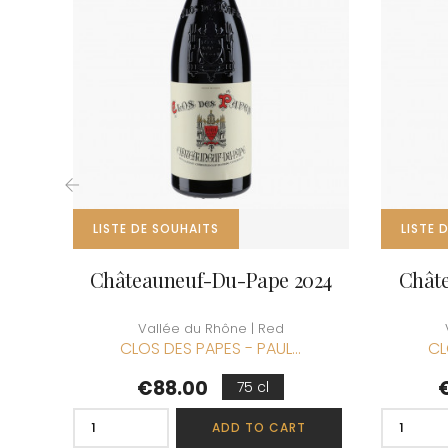
CLOS SA
COCHE F
COCHE-
COFFINE
COLIN B
COLIN J
COLIN M
COLIN S
COLIN-M
‹
LISTE DE SOUHAITS
LISTE 
Châteauneuf-Du-Pape 2024
Chât
Vallée du Rhône | Red
CLOS DES PAPES - PAUL...
CL
Price
P
€88.00
75 cl
ADD TO CART