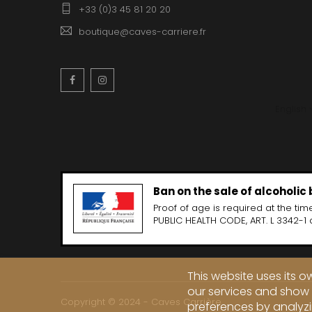
+33 (0)3 45 81 20 20
boutique@caves-carriere.fr
Facebook
Instagram
English
Ban on the sale of alcoholic
Proof of age is required at the time
PUBLIC HEALTH CODE, ART. L 3342-1 
This website uses its 
our services and show 
Copyright © 2024 - Caves Carrière
preferences by analyzi