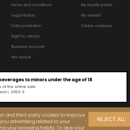
terms and conditions
My loyalty points
Legal Notice
My wishlist
Data protection
Cartes cadeaux
Right to retract
Business Account
We recruit
 beverages to minors under the age of 18
 of the online sale.
and L. 3353-3
own and third-party cookies to improve
REJECT ALL
you advertising related to your
ng your browsing habits. To give your