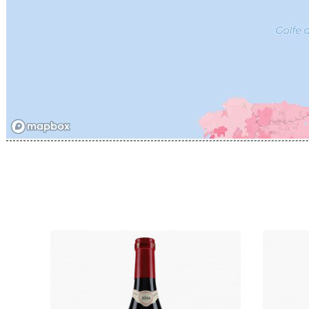
CATHIAR
CELLIER 
CHABLIS
CHABLIS
CHAMPY 
CHANDON
CHARTON
PIERRE
CHATEAU
CHATEA
CHATEAU
CHAVY J
CHAVY P
CHAVY-
CHEURLI
CHEVILL
CHEZEA
CHÂTEAU
CLAIR B
CLERGET
CLERGET
CLOS DE 
CLOS DU