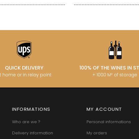
QUICK DELIVERY
100% OF THE WINES IN 
t home or in relay point
+ 1000 M² of storage
INFORMATIONS
MY ACCOUNT
Who are we ?
Personal informations
Delivery information
My orders