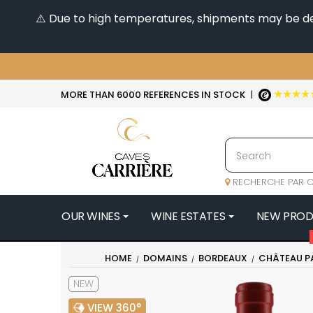
⚠️ Due to high temperatures, shipments may be dela
★★★★
MORE THAN 6000 REFERENCES IN STOCK
|
RECHERCHE PAR C
OUR WINES
WINE ESTATES
NEW PRO
4
HOME
DOMAINS
BORDEAUX
CHÂTEAU P
47N3E -
NEW
A
A & P DE 
VIEW 360°