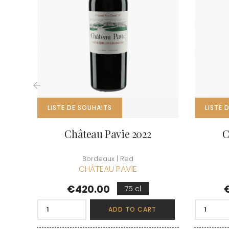
CLOS SA
COCHE F
COCHE-
COFFINE
COLIN B
COLIN J
COLIN M
COLIN S
COLIN-M
‹
LISTE DE SOUHAITS
LISTE 
Château Pavie 2022
C
Bordeaux | Red
CHÂTEAU PAVIE
Price
P
€420.00
75 cl
ADD TO CART