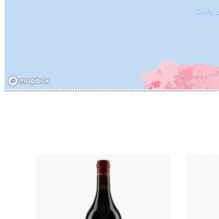
CATHIAR
CELLIER 
CHABLIS
CHABLIS
CHAMPY 
CHANDON
CHARTON
PIERRE
CHATEAU
CHATEA
CHATEAU
CHAVY J
CHAVY P
CHAVY-
CHEURLI
CHEVILL
CHEZEA
CHÂTEAU
CLAIR B
CLERGET
CLERGET
CLOS DE 
CLOS DU