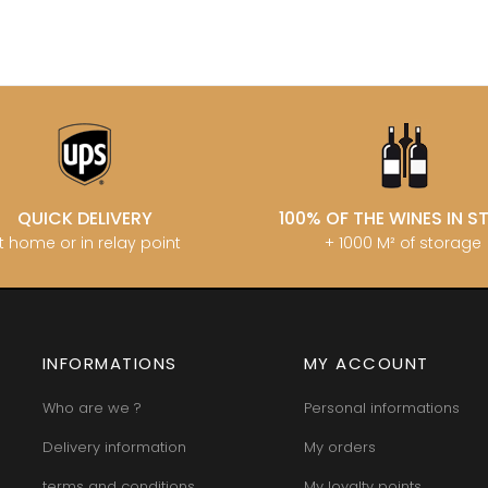
QUICK DELIVERY
100% OF THE WINES IN 
t home or in relay point
+ 1000 M² of storage
INFORMATIONS
MY ACCOUNT
Who are we ?
Personal informations
Delivery information
My orders
terms and conditions
My loyalty points