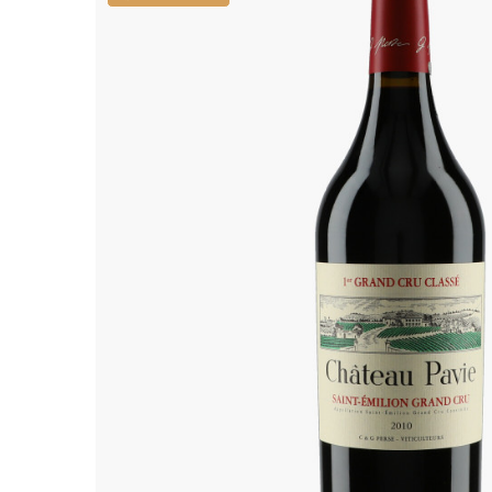
ALADAME
AMIOT ET
AMIOT L
ARLAUD
ARLOT
ARNOUX
B
BACHELE
BACHELE
BACHEL
BACHEY
BAILLOT
BAILLOT
BALLAND
BALLAND
Domaine
BALLOT-
BART
BAVARD
BEAUNE 
BELLAND
BELLENE
BELLEVILL