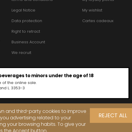
Legal Notice
My wishlist
Data protection
Cartes cadeaux
Right to retract
Business Account
We recruit
 beverages to minors under the age of 18
 of the online sale.
and L. 3353-3
own and third-party cookies to improve
REJECT ALL
you advertising related to your
ng your browsing habits. To give your
ss the Accept button.