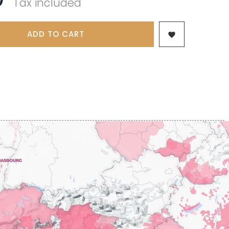
Tax included
 & FILS
PILLOT PAUL
NJAMIN
POMMIER DENIS
AINE
PONELLE Daniel
USE
ADD TO CART
PONSOT

TTES
PONSOT JEAN-BAPTISTE
 ANTOINE
PONSOT LAURENT
IR THIBAULT
PRUNIER-BONHEUR
BERT
Q
CHELOT
QUIVY GERARD
ICHELOT
LIPPE
R
RAMONET
 BRUNO
RAMONET J-C
REBOURSEAU HENRI
RECCHIONE JEREMY
ENRI
REMOISSENET
BELLES LIES
ROC BREÏA
AUTHERON D'ANOST
ROSSIGNOL-TRAPET
OMANE
ROTY JOSEPH
PAUVELOT
ROUGET PERE & FILS
ICHEL
ROULOT
ICHARD
ROULOT JEAN-MARC
-GRILLOT
ROUMIER CHRISTOPHE
'ANGERVILLE
ROUMIER GEORGES