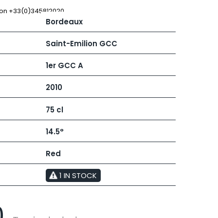
 JB
MUGNIER JACQUES-FREDERIC
MUZARD LUCIEN
 on +33(0)345812020
Bordeaux
N
VIER
NAUDIN-FERRAND
ARD ET FILS
NICOLAS
Saint-Emilion GCC
NOELLAT GEORGES
RAINE
NOELLAT MICHEL
1er GCC A
RONDE - ANTOINE
NOURRISSAT
LA BIGNE
P
2010
RE
PACALET PHILIPPE
ICHEL
PAQUET AGNES
75 cl
PARCELS OF LAND IN SAULX
 FRANCOIS
PASCAL JOSEPH
 NICOLE
PATAILLE LAURENT
14.5°
PATAILLE SYLVAIN
RT
PATTES-LOUP - THOMAS PICO
Red
OT
PAVELOT
ORIOT
PERDRIX
EUX ROLAND
1 IN STOCK
PERNOT ALVINA
UCIEN
PERNOT PAUL
MILLE LARDET
PERROT-MINOT
EAN-BAPTISTE
0
PETITE EMPREINTE
IERRE & J-B
PICAMELOT LOUIS