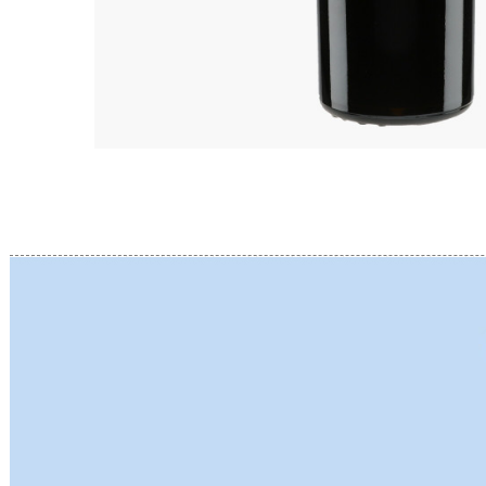
BERLANC
BERTHEA
BERTHEL
BILLAUD
BINAUME
BLAIN M
BOCCON
BOIGELO
BOILLOT 
BOILLOT
BOISSON
BONGRA
BORGEO
BOUCHAR
BOUCHAR
BOULEY P
BOUVIER
BOUZERE
BROTHER
BURGUET
BZIKOT P
C
CAMUS