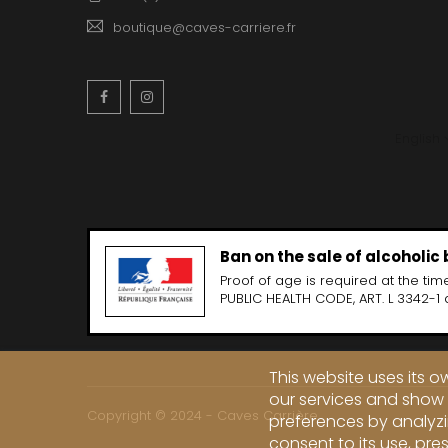
boutique@caves-carriere.fr
Facebook
Instagram
English
Ban on the sale of alcoholic
Proof of age is required at the time
PUBLIC HEALTH CODE, ART. L 3342-1 
This website uses its 
our services and show 
Copyright © 2024 - Caves Carrière
preferences by analyzi
consent to its use, pre