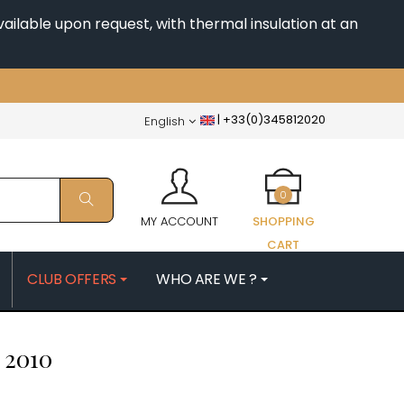
ailable upon request, with thermal insulation at an
|
+33(0)345812020
English
0
MY ACCOUNT
SHOPPING
CART
CLUB OFFERS
WHO ARE WE ?
PATRICK
MORIN NICOLAS
E
2010
ES
MOROT ALBERT
QUELINE
MORTET DENIS
MUGNERET-GIBOURG