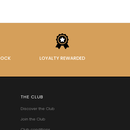
STOCK
LOYALTY REWARDED
THE CLUB
Discover the Club
Join the Club
Club conditions