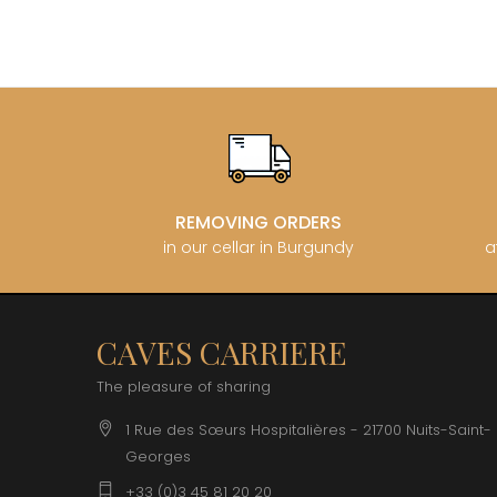
REMOVING ORDERS
in our cellar in Burgundy
a
CAVES CARRIERE
The pleasure of sharing
1 Rue des Sœurs Hospitalières - 21700 Nuits-Saint-
Georges
+33 (0)3 45 81 20 20