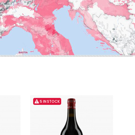
ERRE
ROUMIER LAURENT
IERRY & PASCALE
ROUSSEAU ARMAND
UZET
ROUX
ET Brother & Sister
ROY ELODIE
ET Brother &
S
SAINTE-MADELEINE
-GERMAIN
SAUZET ETIENNE
T
FRANCOIS
TARDY JEAN & FILS
AN-MARC
TESSIER
 R
THIBERT
D-MUGNERET
THIRIET CAMILLE
E-DOUHAIRET-
THOMAS-COLLARDOT
T
TOLLOT-BEAUT
LEX
TRAPET PERE & FILS
ENOIT
TRAPET PIERRE & LOUIS
RNARD ET FILS
5 IN STOCK
TRICOT M-J
HRISTIAN
TRUCHETET
AVID
TRUCHETET MORGAN
AN & FILS
TUPINIER-BAUTISTA
AUDET
V
VID
VAN CANNEYT CHARLES