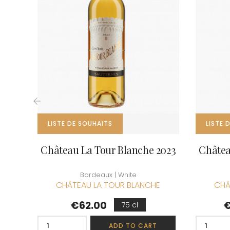
CLOS SA
COCHE F
COCHE-
COFFINE
COLIN B
COLIN J
COLIN M
COLIN S
COLIN-M
‹
LISTE DE SOUHAITS
LISTE 
Château La Tour Blanche 2023
Châtea
Bordeaux | White
CHÂTEAU LA TOUR BLANCHE
CHÂ
Price
P
€62.00
€
75 cl
ADD TO CART