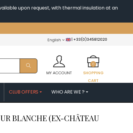
ailable upon request, with thermal insulation at an
|
+33(0)345812020
English
0
MY ACCOUNT
SHOPPING
CART
CLUB OFFERS
WHO ARE WE ?
PATRICK
MORIN NICOLAS
OUR BLANCHE (EX-CHÂTEAU
ES
MOROT ALBERT
QUELINE
MORTET DENIS
MUGNERET-GIBOURG