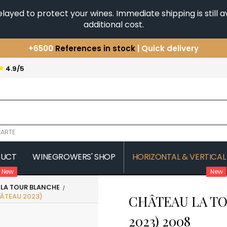
yed to protect your wines. Immediate shipping is still av
additional cost.
You have a question ?
+33(0)345812020
Discover our selection of
Horizontales & Verticales
★
4.9/5
+6500
References in stock
| Quick delivery
ARTE
DUCT
WINEGROWERS' SHOP
HORIZONTAL & VERTICAL
New
New
LA TOUR BLANCHE
COMTE SENARD
JAVILLIER 
ÂTEAU 2023)
CHÂTEAU LA T
 MICHAUT GUILLAUME
COMTES LAFON
JAYER GILL
CONFURON JEAN-JACQUES
JAYER JAC
2023)
2008
COQUARD LOISON FLEUROT
JEANNOT
VILLAINE