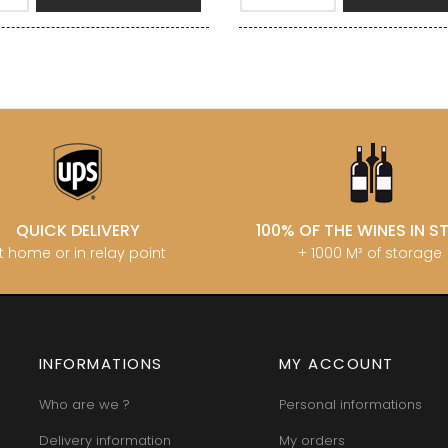
QUICK DELIVERY
100% OF THE WINES IN 
t home or in relay point
+ 1000 M² of storage
INFORMATIONS
MY ACCOUNT
Who are we ?
Personal informations
Delivery information
My orders