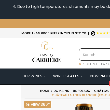
⚠️ Due to high temperatures, shipments may be dela
★★★★
MORE THAN 6000 REFERENCES IN STOCK
|
RECHERCHE PAR C
OUR WINES
WINE ESTATES
NEW PRO
4
HOME
DOMAINS
BORDEAUX
CHÂTEAU 
CHÂTEAU LA TOUR BLANCHE (EX-CH
47N3E -
A
VIEW 360°
A & P DE 