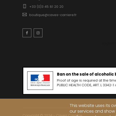
+33 (0)3 45 81 20 20
boutique@caves-carriere.fr
Facebook
Instagram
English
Ban on the sale of alcoholic
Proof of age is required at the time
PUBLIC HEALTH CODE, ART. L 3342-1 
This website uses its 
our services and show 
Copyright © 2024 - Caves Carrière