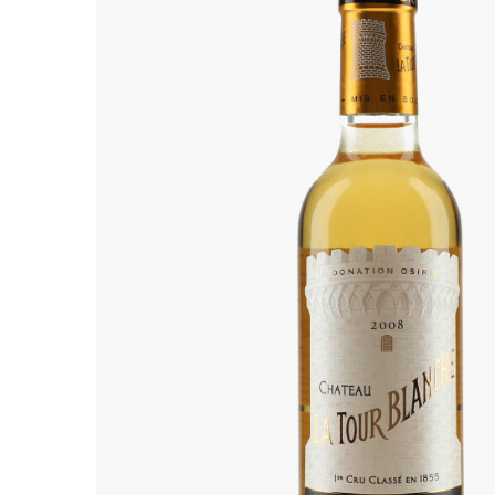
ALADAME
AMIOT ET
AMIOT L
ARLAUD
ARLOT
ARNOUX
B
BACHELE
BACHELE
BACHEL
BACHEY
BAILLOT
BAILLOT
BALLAND
BALLAND
Domaine
BALLOT-
BART
BAVARD
BEAUNE 
BELLAND
BELLENE
BELLEVILL