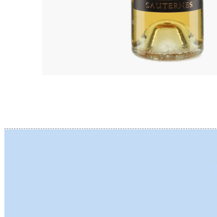
BERLANC
BERTHEA
BERTHEL
BILLAUD
BINAUME
BLAIN M
BOCCON
BOIGELO
BOILLOT 
BOILLOT
BOISSON
BONGRA
BORGEO
BOUCHAR
BOUCHAR
BOULEY P
BOUVIER
BOUZERE
BROTHER
BURGUET
BZIKOT P
C
CAMUS