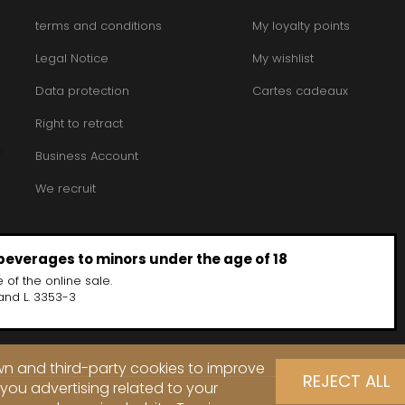
terms and conditions
My loyalty points
Legal Notice
My wishlist
Data protection
Cartes cadeaux
Right to retract
Business Account
We recruit
 beverages to minors under the age of 18
 of the online sale.
and L. 3353-3
own and third-party cookies to improve
REJECT ALL
you advertising related to your