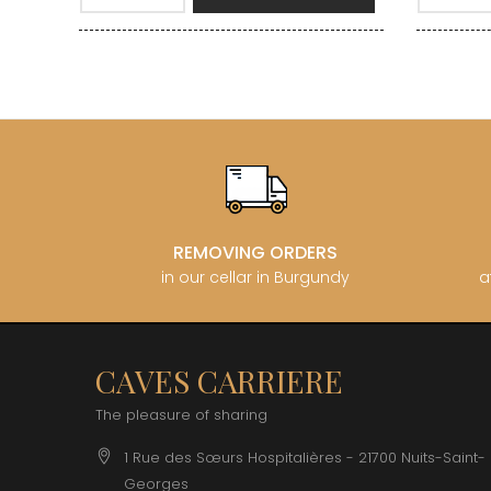
REMOVING ORDERS
in our cellar in Burgundy
a
CAVES CARRIERE
The pleasure of sharing
1 Rue des Sœurs Hospitalières - 21700 Nuits-Saint-
Georges