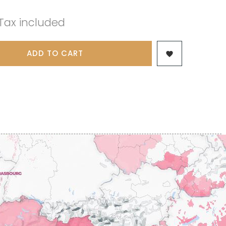
 & FILS
PILLOT PAUL
NJAMIN
POMMIER DENIS
Tax included
AINE
PONELLE Daniel
USE
PONSOT
TTES
PONSOT JEAN-BAPTISTE
 ANTOINE
PONSOT LAURENT
ADD TO CART

IR THIBAULT
PRUNIER-BONHEUR
BERT
Q
CHELOT
QUIVY GERARD
ICHELOT
LIPPE
R
RAMONET
 BRUNO
RAMONET J-C
REBOURSEAU HENRI
RECCHIONE JEREMY
ENRI
REMOISSENET
BELLES LIES
ROC BREÏA
AUTHERON D'ANOST
ROSSIGNOL-TRAPET
OMANE
ROTY JOSEPH
PAUVELOT
ROUGET PERE & FILS
ICHEL
ROULOT
ICHARD
ROULOT JEAN-MARC
-GRILLOT
ROUMIER CHRISTOPHE
'ANGERVILLE
ROUMIER GEORGES