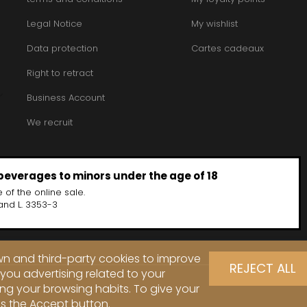
Legal Notice
My wishlist
Data protection
Cartes cadeaux
Right to retract
Business Account
We recruit
 beverages to minors under the age of 18
 of the online sale.
and L. 3353-3
own and third-party cookies to improve
REJECT ALL
you advertising related to your
ng your browsing habits. To give your
ss the Accept button.