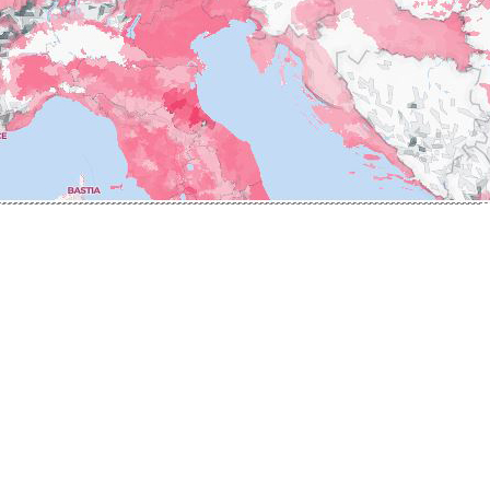
ERRE
ROUMIER LAURENT
IERRY & PASCALE
ROUSSEAU ARMAND
UZET
ROUX
ET Brother & Sister
ROY ELODIE
ET Brother &
S
SAINTE-MADELEINE
-GERMAIN
SAUZET ETIENNE
T
FRANCOIS
TARDY JEAN & FILS
AN-MARC
TESSIER
 R
THIBERT
D-MUGNERET
THIRIET CAMILLE
E-DOUHAIRET-
THOMAS-COLLARDOT
T
TOLLOT-BEAUT
LEX
TRAPET PERE & FILS
ENOIT
TRAPET PIERRE & LOUIS
RNARD ET FILS
TRICOT M-J
HRISTIAN
TRUCHETET
AVID
TRUCHETET MORGAN
AN & FILS
TUPINIER-BAUTISTA
AUDET
V
VID
VAN CANNEYT CHARLES