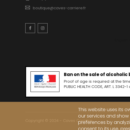
boutique@caves-carriere.fr
Facebook
Instagram
English
Ban on the sale of alcoholic
Proof of age is required at the time
PUBLIC HEALTH CODE, ART. L 3342-1 
This website uses its 
our services and show 
Copyright © 2024 - Caves Carrière
preferences by analyzi
consent to its use, pre