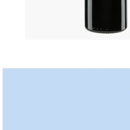
BERLANC
BERTHEA
BERTHEL
BILLAUD
BINAUME
BLAIN M
BOCCON
BOIGELO
BOILLOT 
BOILLOT
BOISSON
BONGRA
BORGEO
BOUCHAR
BOUCHAR
BOULEY P
BOUVIER
BOUZERE
BROTHER
BURGUET
BZIKOT P
C
CAMUS