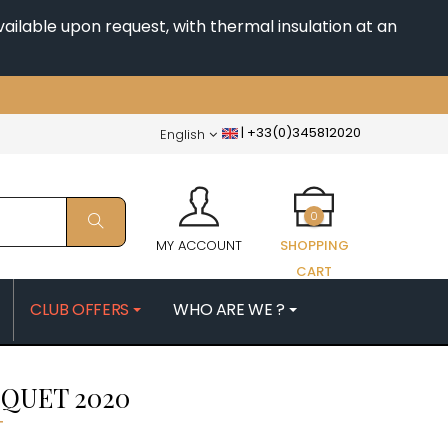
ailable upon request, with thermal insulation at an
|
+33(0)345812020
English
0
MY ACCOUNT
SHOPPING
CART
CLUB OFFERS
WHO ARE WE ?
PATRICK
MORIN NICOLAS
IQUET
2020
ES
MOROT ALBERT
QUELINE
MORTET DENIS
T
MUGNERET-GIBOURG