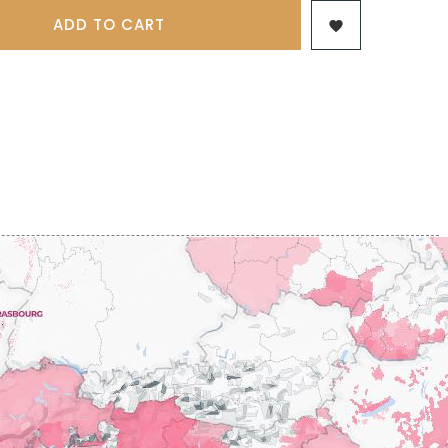
 & FILS
PILLOT PAUL
NJAMIN
ADD TO CART

POMMIER DENIS
AINE
PONELLE Daniel
USE
PONSOT
TTES
PONSOT JEAN-BAPTISTE
 ANTOINE
PONSOT LAURENT
IR THIBAULT
PRUNIER-BONHEUR
BERT
Q
CHELOT
QUIVY GERARD
ICHELOT
LIPPE
R
RAMONET
 BRUNO
RAMONET J-C
REBOURSEAU HENRI
RECCHIONE JEREMY
ENRI
REMOISSENET
BELLES LIES
ROC BREÏA
AUTHERON D'ANOST
ROSSIGNOL-TRAPET
OMANE
ROTY JOSEPH
PAUVELOT
ROUGET PERE & FILS
ICHEL
ROULOT
ICHARD
ROULOT JEAN-MARC
-GRILLOT
ROUMIER CHRISTOPHE
'ANGERVILLE
ROUMIER GEORGES