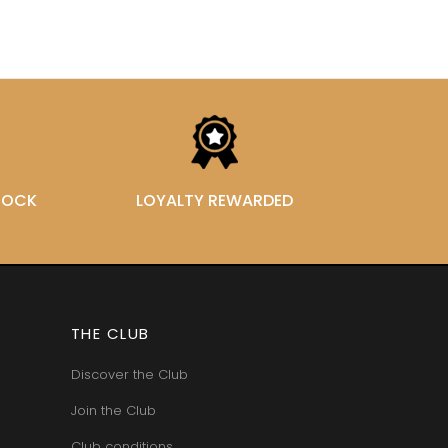
STOCK
LOYALTY REWARDED
THE CLUB
Discover the Club
Join the Club
Club conditions