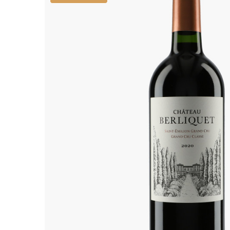
ALADAME
AMIOT ET
AMIOT L
ARLAUD
ARLOT
ARNOUX
B
BACHELE
BACHELE
BACHEL
BACHEY
BAILLOT
BAILLOT
BALLAND
BALLAND
Domaine
BALLOT-
BART
BAVARD
BEAUNE 
BELLAND
BELLENE
BELLEVILL