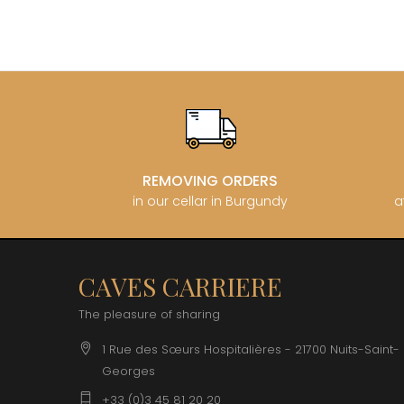
REMOVING ORDERS
in our cellar in Burgundy
a
CAVES CARRIERE
The pleasure of sharing
1 Rue des Sœurs Hospitalières - 21700 Nuits-Saint-
Georges
+33 (0)3 45 81 20 20