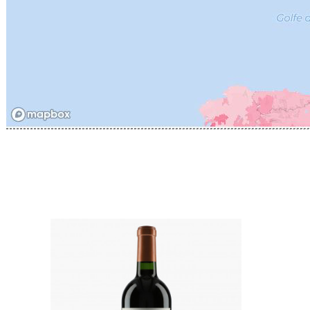
CATHIAR
CELLIER 
CHABLIS
CHABLIS
CHAMPY 
CHANDON
CHARTON
PIERRE
CHATEAU
CHATEA
CHATEAU
CHAVY J
CHAVY P
CHAVY-
CHEURLI
CHEVILL
CHEZEA
CHÂTEAU
CLAIR B
CLERGET
CLERGET
CLOS DE 
CLOS DU