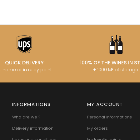
QUICK DELIVERY
100% OF THE WINES IN 
t home or in relay point
+ 1000 M² of storage
INFORMATIONS
MY ACCOUNT
Who are we ?
Personal informations
Delivery information
My orders
terms and conditions
My loyalty points