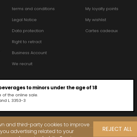
terms and conditions
My loyalty points
Legal Notice
My wishlist
Data protection
Cartes cadeaux
Right to retract
Business Account
We recruit
 beverages to minors under the age of 18
 of the online sale.
and L. 3353-3
own and third-party cookies to improve
REJECT ALL
you advertising related to your