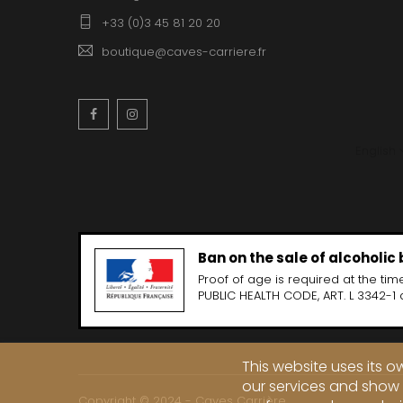
+33 (0)3 45 81 20 20
boutique@caves-carriere.fr
Facebook
Instagram
English
Ban on the sale of alcoholic
Proof of age is required at the time
PUBLIC HEALTH CODE, ART. L 3342-1 
This website uses its 
our services and show 
Copyright © 2024 - Caves Carrière