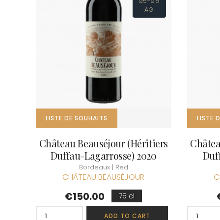
95-98
CLOS SA
AG
COCHE F
COCHE-
COFFINE
COLIN B
COLIN J
COLIN M
COLIN S
COLIN-M
LISTE DE SOUHAITS
LISTE 
Château Beauséjour (Héritiers
Châtea
Duffau-Lagarrosse) 2020
Duf
Bordeaux | Red
CHÂTEAU BEAUSÉJOUR
C
Price
€150.00
75 cl
ADD TO CART