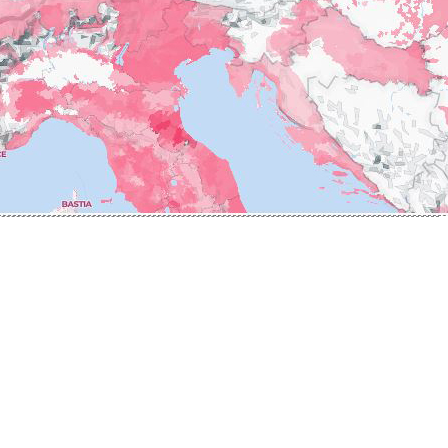
ERRE
ROUMIER LAURENT
IERRY & PASCALE
ROUSSEAU ARMAND
UZET
ROUX
ET Brother & Sister
ROY ELODIE
ET Brother &
S
SAINTE-MADELEINE
-GERMAIN
SAUZET ETIENNE
T
FRANCOIS
TARDY JEAN & FILS
AN-MARC
TESSIER
 R
THIBERT
D-MUGNERET
THIRIET CAMILLE
E-DOUHAIRET-
THOMAS-COLLARDOT
T
TOLLOT-BEAUT
LEX
TRAPET PERE & FILS
ENOIT
TRAPET PIERRE & LOUIS
RNARD ET FILS
TRICOT M-J
HRISTIAN
TRUCHETET
AVID
TRUCHETET MORGAN
AN & FILS
TUPINIER-BAUTISTA
AUDET
V
VID
VAN CANNEYT CHARLES