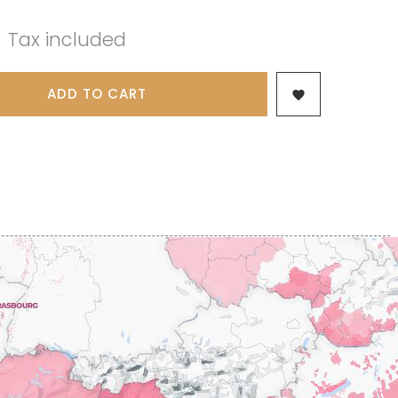
 & FILS
PILLOT PAUL
NJAMIN
POMMIER DENIS
Tax included
AINE
PONELLE Daniel
USE
PONSOT
TTES
PONSOT JEAN-BAPTISTE
 ANTOINE
PONSOT LAURENT
ADD TO CART

IR THIBAULT
PRUNIER-BONHEUR
BERT
Q
CHELOT
QUIVY GERARD
ICHELOT
LIPPE
R
RAMONET
 BRUNO
RAMONET J-C
REBOURSEAU HENRI
RECCHIONE JEREMY
ENRI
REMOISSENET
BELLES LIES
ROC BREÏA
AUTHERON D'ANOST
ROSSIGNOL-TRAPET
OMANE
ROTY JOSEPH
PAUVELOT
ROUGET PERE & FILS
ICHEL
ROULOT
ICHARD
ROULOT JEAN-MARC
-GRILLOT
ROUMIER CHRISTOPHE
'ANGERVILLE
ROUMIER GEORGES