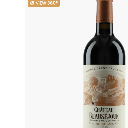
VIEW 360°
ALADAME
AMIOT ET
AMIOT L
ARLAUD
ARLOT
ARNOUX
B
BACHELE
BACHELE
BACHEL
BACHEY
BAILLOT
BAILLOT
BALLAND
BALLAND
Domaine
BALLOT-
BART
BAVARD
BEAUNE 
BELLAND
BELLENE
BELLEVILL