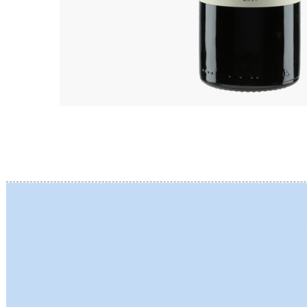
BERLANC
BERTHEA
BERTHEL
BILLAUD
BINAUME
BLAIN M
BOCCON
BOIGELO
BOILLOT 
BOILLOT
BOISSON
BONGRA
BORGEO
BOUCHAR
BOUCHAR
BOULEY P
BOUVIER
BOUZERE
BROTHER
BURGUET
BZIKOT P
C
CAMUS