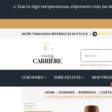
⚠️ Due to high temperatures, shipments may be dela
★★★★
MORE THAN 6000 REFERENCES IN STOCK
|
RECHERCHE PAR C
OUR WINES
WINE ESTATES
NEW PRO
4
HOME
DOMAINS
BORDEAUX
CHÂTE
CHÂTEAU BEAUSÉJOUR (HÉRITIERS DUF
47N3E -
A
NEW
A & P DE 