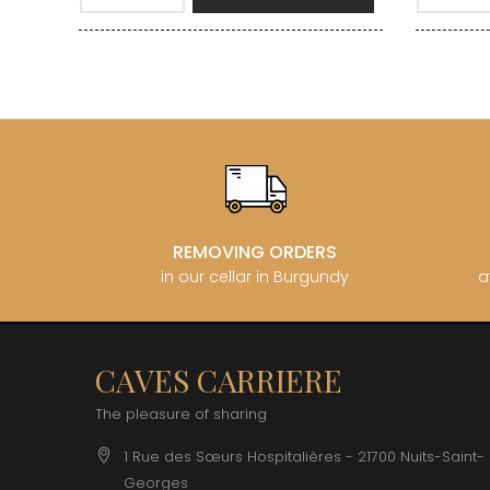
REMOVING ORDERS
in our cellar in Burgundy
a
CAVES CARRIERE
The pleasure of sharing
1 Rue des Sœurs Hospitalières - 21700 Nuits-Saint-
Georges