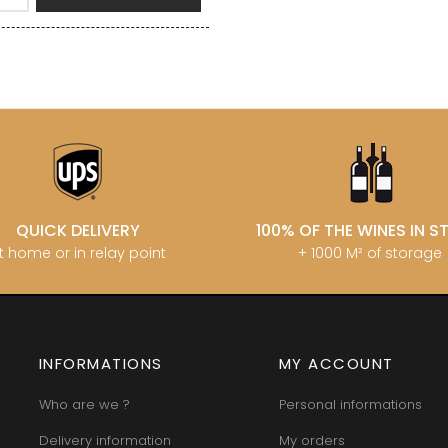
QUICK DELIVERY
100% OF THE WINES IN 
t home or in relay point
+ 1000 M² of storage
INFORMATIONS
MY ACCOUNT
Who are we ?
Personal informations
Delivery information
My orders