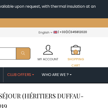
ailable upon request, with thermal insulation at an
|
+33(0)345812020
English
0
MY ACCOUNT
SHOPPING
CART
CLUB OFFERS
WHO ARE WE ?
PATRICK
MORIN NICOLAS
ÉJOUR (HÉRITIERS DUFFAU-
ES
MOROT ALBERT
QUELINE
MORTET DENIS
019
MUGNERET-GIBOURG