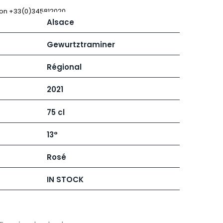
 JB
MUGNIER JACQUES-FREDERIC
MUZARD LUCIEN
 on +33(0)345812020
Alsace
N
VIER
NAUDIN-FERRAND
ARD ET FILS
NICOLAS
Gewurtztraminer
NOELLAT GEORGES
RAINE
NOELLAT MICHEL
Régional
RONDE - ANTOINE
NOURRISSAT
LA BIGNE
P
2021
RE
PACALET PHILIPPE
ICHEL
PAQUET AGNES
75 cl
PARCELS OF LAND IN SAULX
 FRANCOIS
PASCAL JOSEPH
 NICOLE
PATAILLE LAURENT
13°
PATAILLE SYLVAIN
RT
PATTES-LOUP - THOMAS PICO
Rosé
OT
PAVELOT
ORIOT
PERDRIX
EUX ROLAND
IN STOCK
PERNOT ALVINA
UCIEN
PERNOT PAUL
MILLE LARDET
PERROT-MINOT
EAN-BAPTISTE
PETITE EMPREINTE
IERRE & J-B
PICAMELOT LOUIS