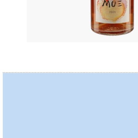
BERLANC
BERTHEA
BERTHEL
BILLAUD
BINAUME
BLAIN M
BOCCON
BOIGELO
BOILLOT 
BOILLOT
BOISSON
BONGRA
BORGEO
BOUCHAR
BOUCHAR
BOULEY P
BOUVIER
BOUZERE
BROTHER
BURGUET
BZIKOT P
C
CAMUS