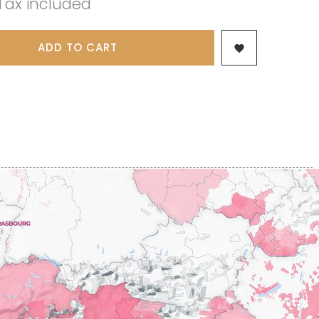
Tax included
 & FILS
PILLOT PAUL
NJAMIN
POMMIER DENIS
AINE
PONELLE Daniel
USE
ADD TO CART
PONSOT

TTES
PONSOT JEAN-BAPTISTE
 ANTOINE
PONSOT LAURENT
IR THIBAULT
PRUNIER-BONHEUR
BERT
Q
CHELOT
QUIVY GERARD
ICHELOT
LIPPE
R
RAMONET
 BRUNO
RAMONET J-C
REBOURSEAU HENRI
RECCHIONE JEREMY
ENRI
REMOISSENET
BELLES LIES
ROC BREÏA
AUTHERON D'ANOST
ROSSIGNOL-TRAPET
OMANE
ROTY JOSEPH
PAUVELOT
ROUGET PERE & FILS
ICHEL
ROULOT
ICHARD
ROULOT JEAN-MARC
-GRILLOT
ROUMIER CHRISTOPHE
'ANGERVILLE
ROUMIER GEORGES