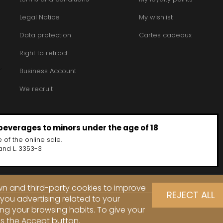
Legal Notice
My wishlist
Data protection
Cartes cadeaux
Right to retract
Business Account
We recruit
 beverages to minors under the age of 18
 of the online sale.
and L. 3353-3
own and third-party cookies to improve
REJECT ALL
you advertising related to your
ng your browsing habits. To give your
ss the Accept button.