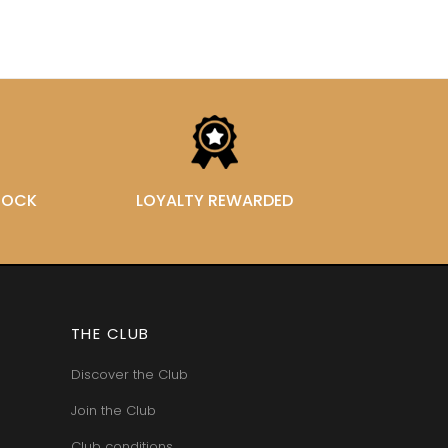
STOCK
LOYALTY REWARDED
THE CLUB
Discover the Club
Join the Club
Club conditions