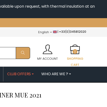
ailable upon request, with thermal insulation at an
|
+33(0)345812020
English
0
MY ACCOUNT
SHOPPING
CART
CLUB OFFERS
WHO ARE WE ?
PATRICK
MORIN NICOLAS
INER MUE
2021
ES
MOROT ALBERT
QUELINE
MORTET DENIS
MUGNERET-GIBOURG