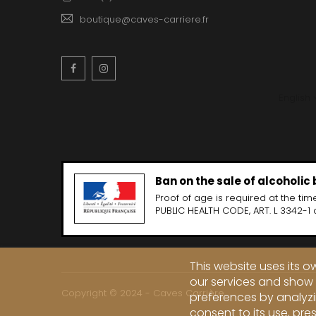
boutique@caves-carriere.fr
Facebook
Instagram
English
Ban on the sale of alcoholic
Proof of age is required at the time
PUBLIC HEALTH CODE, ART. L 3342-1 
This website uses its 
our services and show 
Copyright © 2024 - Caves Carrière
preferences by analyzi
consent to its use, pre