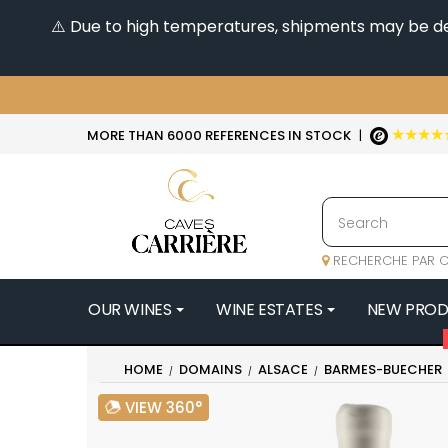
⚠️ Due to high temperatures, shipments may be dela
★★★★
MORE THAN 6000 REFERENCES IN STOCK
|
RECHERCHE PAR C
OUR WINES
WINE ESTATES
NEW PRO
4
HOME
DOMAINS
ALSACE
BARMES-BUECHER
47N3E -
VIEW 360°
A
A & P DE 