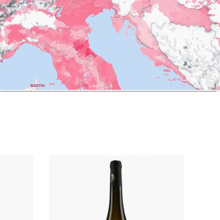
ERRE
ROUMIER LAURENT
IERRY & PASCALE
ROUSSEAU ARMAND
UZET
ROUX
ET Brother & Sister
ROY ELODIE
ET Brother &
S
SAINTE-MADELEINE
-GERMAIN
SAUZET ETIENNE
T
FRANCOIS
TARDY JEAN & FILS
AN-MARC
TESSIER
 R
THIBERT
D-MUGNERET
THIRIET CAMILLE
E-DOUHAIRET-
THOMAS-COLLARDOT
T
TOLLOT-BEAUT
LEX
TRAPET PERE & FILS
ENOIT
TRAPET PIERRE & LOUIS
RNARD ET FILS
TRICOT M-J
HRISTIAN
TRUCHETET
AVID
TRUCHETET MORGAN
AN & FILS
TUPINIER-BAUTISTA
AUDET
V
VID
VAN CANNEYT CHARLES