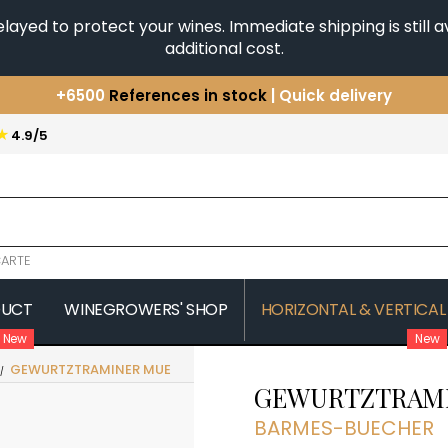
yed to protect your wines. Immediate shipping is still av
additional cost.
+6500
References in stock
| Quick delivery
You have a question ?
+33(0)345812020
Discover our selection of
Horizontales & Verticales
★
4.9/5
ARTE
DUCT
WINEGROWERS' SHOP
HORIZONTAL & VERTICAL
New
New
GEWURTZTRAMINER MUE
COMTE SENARD
JAVILLIER 
GEWURTZTRAM
 MICHAUT GUILLAUME
COMTES LAFON
JAYER GILL
CONFURON JEAN-JACQUES
JAYER JAC
BARMES-BUECHER
COQUARD LOISON FLEUROT
JEANNOT
VILLAINE