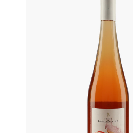
ALADAME
AMIOT ET
AMIOT L
ARLAUD
ARLOT
ARNOUX
B
BACHELE
BACHELE
BACHEL
BACHEY
BAILLOT
BAILLOT
BALLAND
BALLAND
Domaine
BALLOT-
BART
BAVARD
BEAUNE 
BELLAND
BELLENE
BELLEVILL