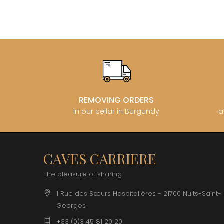
REMOVING ORDERS
in our cellar in Burgundy
a
CAVES CARRIERE
The pleasure of sharing
1 Rue des Sœurs Hospitalières - 21700 Nuits-Saint-
Georges
+33 (0)3 45 81 20 20