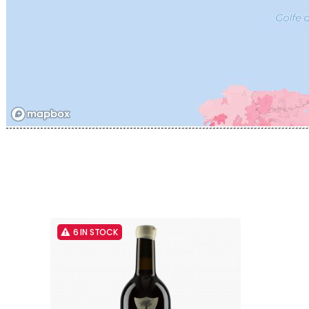
CATHIAR
CELLIER 
CHABLIS
CHABLIS
CHAMPY 
CHANDON
CHARTON
PIERRE
CHATEAU
CHATEA
CHATEAU
CHAVY J
CHAVY P
CHAVY-
CHEURLI
CHEVILL
CHEZEA
6 IN STOCK
CHÂTEAU
CLAIR B
CLERGET
CLERGET
CLOS DE 
CLOS DU