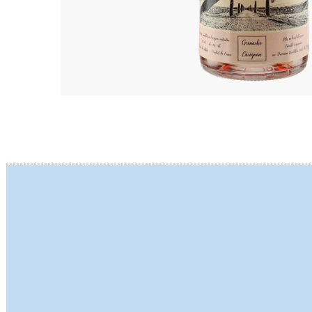
BERLANC
BERTHEA
BERTHEL
BILLAUD
BINAUME
BLAIN M
BOCCON
BOIGELO
BOILLOT 
BOILLOT
BOISSON
BONGRA
BORGEO
BOUCHAR
BOUCHAR
BOULEY P
BOUVIER
BOUZERE
BROTHER
BURGUET
BZIKOT P
C
CAMUS