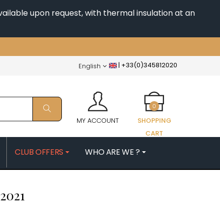
ailable upon request, with thermal insulation at an
|
+33(0)345812020
English
0
MY ACCOUNT
SHOPPING
CART
CLUB OFFERS
WHO ARE WE ?
PATRICK
MORIN NICOLAS
2021
ES
MOROT ALBERT
QUELINE
MORTET DENIS
MUGNERET-GIBOURG