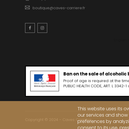
boutique@caves-carriere.fr
Facebook
Instagram
English
Ban on the sale of alcoholic
Proof of age is required at the time
PUBLIC HEALTH CODE, ART. L 3342-1 
This website uses its 
our services and show 
Copyright © 2024 - Caves Carrière
preferences by analyzi
consent to its use, pre