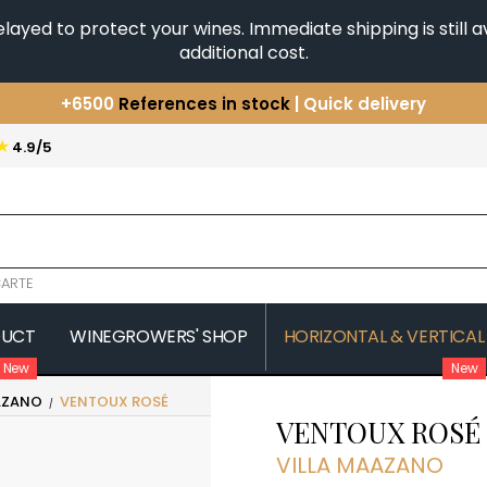
yed to protect your wines. Immediate shipping is still av
additional cost.
+6500
References in stock
| Quick delivery
You have a question ?
+33(0)345812020
★
4.9/5
Discover our selection of
Horizontales & Verticales
ARTE
DUCT
WINEGROWERS' SHOP
HORIZONTAL & VERTICAL
New
New
AZANO
VENTOUX ROSÉ
COMTE SENARD
JAVILLIER 
VENTOUX ROSÉ
 MICHAUT GUILLAUME
COMTES LAFON
JAYER GILL
CONFURON JEAN-JACQUES
JAYER JAC
VILLA MAAZANO
COQUARD LOISON FLEUROT
JEANNOT
VILLAINE