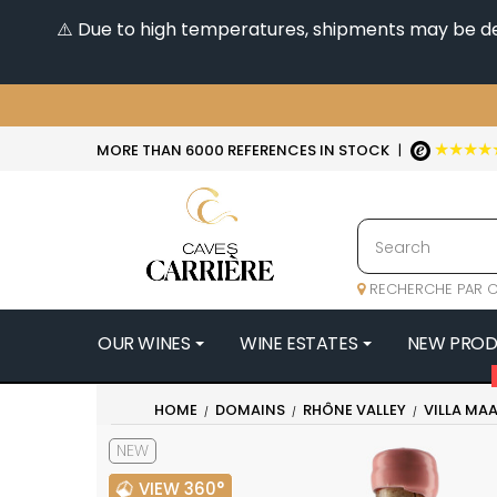
⚠️ Due to high temperatures, shipments may be dela
★★★★
MORE THAN 6000 REFERENCES IN STOCK
|
RECHERCHE PAR C
OUR WINES
WINE ESTATES
NEW PRO
4
HOME
DOMAINS
RHÔNE VALLEY
VILLA MA
47N3E -
NEW
A
A & P DE 
VIEW 360°