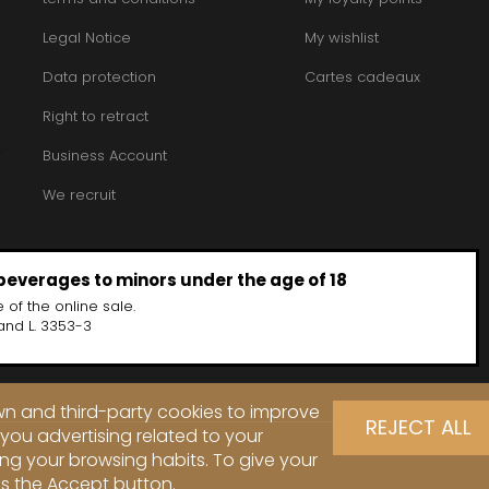
Legal Notice
My wishlist
Data protection
Cartes cadeaux
Right to retract
Business Account
We recruit
 beverages to minors under the age of 18
 of the online sale.
and L. 3353-3
own and third-party cookies to improve
REJECT ALL
you advertising related to your
ng your browsing habits. To give your
ss the Accept button.