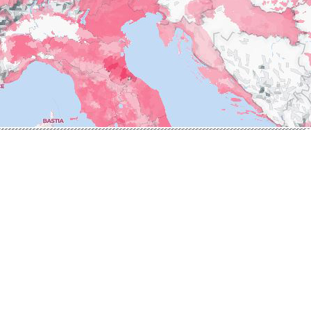
ERRE
ROUMIER LAURENT
IERRY & PASCALE
ROUSSEAU ARMAND
UZET
ROUX
ET Brother & Sister
ROY ELODIE
ET Brother &
S
SAINTE-MADELEINE
-GERMAIN
SAUZET ETIENNE
T
FRANCOIS
TARDY JEAN & FILS
AN-MARC
TESSIER
 R
THIBERT
D-MUGNERET
THIRIET CAMILLE
E-DOUHAIRET-
THOMAS-COLLARDOT
T
TOLLOT-BEAUT
LEX
TRAPET PERE & FILS
ENOIT
TRAPET PIERRE & LOUIS
RNARD ET FILS
TRICOT M-J
HRISTIAN
TRUCHETET
AVID
TRUCHETET MORGAN
AN & FILS
TUPINIER-BAUTISTA
AUDET
V
VID
VAN CANNEYT CHARLES