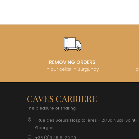
REMOVING ORDERS
in our cellar in Burgundy
a
CAVES CARRIERE
The pleasure of sharing
1 Rue des Sœurs Hospitalières - 21700 Nuits-Saint-
Georges
+33 (0)3 45 81 20 20