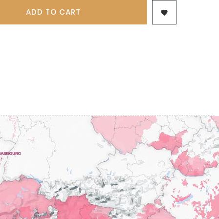
 & FILS
PILLOT PAUL
NJAMIN
ADD TO CART

POMMIER DENIS
AINE
PONELLE Daniel
USE
PONSOT
TTES
PONSOT JEAN-BAPTISTE
 ANTOINE
PONSOT LAURENT
IR THIBAULT
PRUNIER-BONHEUR
BERT
Q
CHELOT
QUIVY GERARD
ICHELOT
LIPPE
R
RAMONET
 BRUNO
RAMONET J-C
REBOURSEAU HENRI
RECCHIONE JEREMY
ENRI
REMOISSENET
BELLES LIES
ROC BREÏA
AUTHERON D'ANOST
ROSSIGNOL-TRAPET
OMANE
ROTY JOSEPH
PAUVELOT
ROUGET PERE & FILS
ICHEL
ROULOT
ICHARD
ROULOT JEAN-MARC
-GRILLOT
ROUMIER CHRISTOPHE
'ANGERVILLE
ROUMIER GEORGES