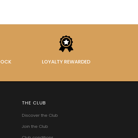
STOCK
LOYALTY REWARDED
THE CLUB
Discover the Club
Join the Club
Club conditions