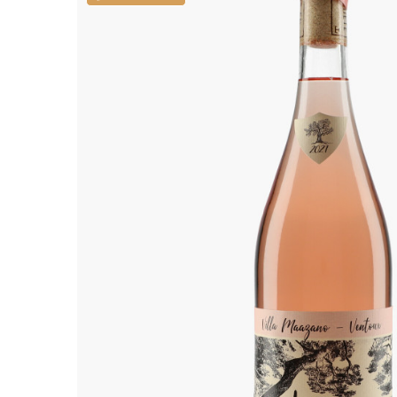
ALADAME
AMIOT ET
AMIOT L
ARLAUD
ARLOT
ARNOUX
B
BACHELE
BACHELE
BACHEL
BACHEY
BAILLOT
BAILLOT
BALLAND
BALLAND
Domaine
BALLOT-
BART
BAVARD
BEAUNE 
BELLAND
BELLENE
BELLEVILL