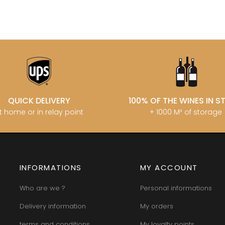
QUICK DELIVERY
100% OF THE WINES IN 
t home or in relay point
+ 1000 M² of storage
INFORMATIONS
MY ACCOUNT
Who are we ?
Personal informations
Delivery information
My orders
terms and conditions
My loyalty points