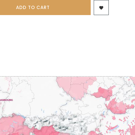
 & FILS
PILLOT PAUL
NJAMIN
ADD TO CART

POMMIER DENIS
AINE
PONELLE Daniel
USE
PONSOT
TTES
PONSOT JEAN-BAPTISTE
 ANTOINE
PONSOT LAURENT
IR THIBAULT
PRUNIER-BONHEUR
BERT
Q
CHELOT
QUIVY GERARD
ICHELOT
LIPPE
R
RAMONET
 BRUNO
RAMONET J-C
REBOURSEAU HENRI
RECCHIONE JEREMY
ENRI
REMOISSENET
BELLES LIES
ROC BREÏA
AUTHERON D'ANOST
ROSSIGNOL-TRAPET
OMANE
ROTY JOSEPH
PAUVELOT
ROUGET PERE & FILS
ICHEL
ROULOT
ICHARD
ROULOT JEAN-MARC
-GRILLOT
ROUMIER CHRISTOPHE
'ANGERVILLE
ROUMIER GEORGES