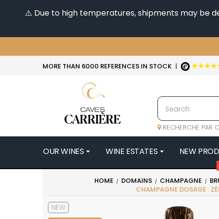
⚠️ Due to high temperatures, shipments may be dela
★★★★
MORE THAN 6000 REFERENCES IN STOCK
|
RECHERCHE PAR C
OUR WINES
WINE ESTATES
NEW PRO
4
HOME
DOMAINS
CHAMPAGNE
BR
CHAMPAGNE DOSAGE : Z
47N3E -
A
NEW
A & P DE 