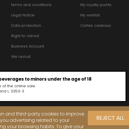
terms and conditions
My loyalty points
Legal Notice
My wishlist
Data protection
Cartes cadeaux
Right to retract
Business Account
We recruit
 beverages to minors under the age of 18
 of the online sale.
and L. 3353-3
own and third-party cookies to improve
REJECT ALL
you advertising related to your
ng your browsing habits. To give your