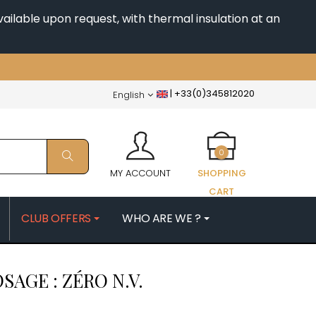
ailable upon request, with thermal insulation at an
|
+33(0)345812020
English
0
MY ACCOUNT
SHOPPING
CART
CLUB OFFERS
WHO ARE WE ?
PATRICK
MORIN NICOLAS
SAGE : ZÉRO
N.V.
ES
MOROT ALBERT
QUELINE
MORTET DENIS
MUGNERET-GIBOURG