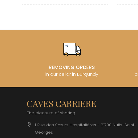
REMOVING ORDERS
in our cellar in Burgundy
a
CAVES CARRIERE
The pleasure of sharing
1 Rue des Sœurs Hospitalières - 21700 Nuits-Saint-
Georges