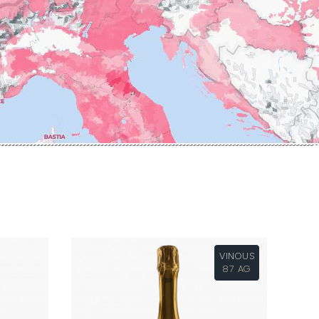
ERRE
ROUMIER LAURENT
IERRY & PASCALE
ROUSSEAU ARMAND
UZET
ROUX
ET Brother & Sister
ROY ELODIE
ET Brother &
S
SAINTE-MADELEINE
-GERMAIN
SAUZET ETIENNE
T
FRANCOIS
TARDY JEAN & FILS
AN-MARC
TESSIER
 R
THIBERT
D-MUGNERET
THIRIET CAMILLE
E-DOUHAIRET-
THOMAS-COLLARDOT
T
TOLLOT-BEAUT
LEX
TRAPET PERE & FILS
ENOIT
TRAPET PIERRE & LOUIS
RNARD ET FILS
TRICOT M-J
HRISTIAN
VINOUS
TRUCHETET
AVID
87 AG
TRUCHETET MORGAN
AN & FILS
TUPINIER-BAUTISTA
AUDET
V
VID
VAN CANNEYT CHARLES