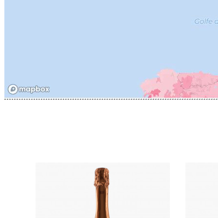
CATHIAR
CELLIER 
CHABLIS
CHABLIS
CHAMPY 
CHANDON
CHARTON
PIERRE
CHATEAU
CHATEA
CHATEAU
CHAVY J
CHAVY P
CHAVY-
CHEURLI
CHEVILL
CHEZEA
CHÂTEAU
CLAIR B
CLERGET
CLERGET
CLOS DE 
CLOS DU