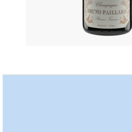
BERLANC
BERTHEA
BERTHEL
BILLAUD
BINAUME
BLAIN M
BOCCON
BOIGELO
BOILLOT 
BOILLOT
BOISSON
BONGRA
BORGEO
BOUCHAR
BOUCHAR
BOULEY P
BOUVIER
BOUZERE
BROTHER
BURGUET
BZIKOT P
C
CAMUS