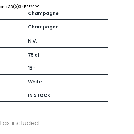
 JB
MUGNIER JACQUES-FREDERIC
MUZARD LUCIEN
 on +33(0)345812020
Champagne
N
VIER
NAUDIN-FERRAND
ARD ET FILS
NICOLAS
Champagne
NOELLAT GEORGES
RAINE
NOELLAT MICHEL
N.V.
RONDE - ANTOINE
NOURRISSAT
LA BIGNE
P
75 cl
RE
PACALET PHILIPPE
ICHEL
PAQUET AGNES
12°
PARCELS OF LAND IN SAULX
 FRANCOIS
PASCAL JOSEPH
 NICOLE
PATAILLE LAURENT
White
PATAILLE SYLVAIN
RT
PATTES-LOUP - THOMAS PICO
IN STOCK
OT
PAVELOT
ORIOT
PERDRIX
EUX ROLAND
PERNOT ALVINA
UCIEN
PERNOT PAUL
MILLE LARDET
PERROT-MINOT
Tax included
EAN-BAPTISTE
PETITE EMPREINTE
IERRE & J-B
PICAMELOT LOUIS