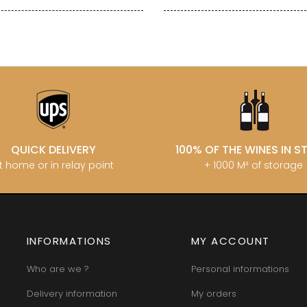
QUICK DELIVERY
100% OF THE WINES IN 
t home or in relay point
+ 1000 M² of storage
INFORMATIONS
MY ACCOUNT
Who are we ?
Personal informations
Delivery information
My orders