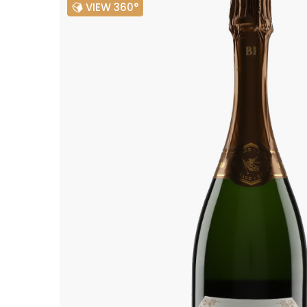
VIEW 360°
ALADAME
AMIOT ET
AMIOT L
ARLAUD
ARLOT
ARNOUX
B
BACHELE
BACHELE
BACHEL
BACHEY
BAILLOT
BAILLOT
BALLAND
BALLAND
Domaine
BALLOT-
BART
BAVARD
BEAUNE 
BELLAND
BELLENE
BELLEVILL