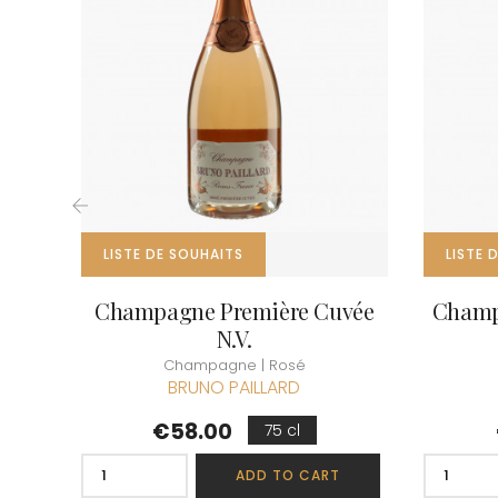
CLOS SA
COCHE F
COCHE-
COFFINE
COLIN B
COLIN J
COLIN M
COLIN S
COLIN-M
‹
LISTE DE SOUHAITS
LISTE 
Champagne Première Cuvée
Champ
N.V.
Champagne | Rosé
BRUNO PAILLARD
Price
€58.00
75 cl
ADD TO CART