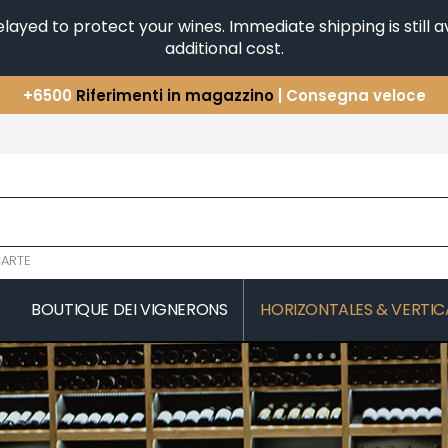
yed to protect your wines. Immediate shipping is still av
additional cost.
+6500
Riferimenti in magazzino
| Consegna veloce
Avete una domanda?
+33(0)345812020
Scopri la nostra selezione di
Orizzontali e Verticali
ARTE
BOUTIQUE DEI VIGNERONS
HORIZONTALES & VERTIC
COMTES LAFON
JAEGER-DE
 MICHAUT GUILLAUME
CONFURON JEAN-JACQUES
JAVILLIER 
COQUARD LOISON FLEUROT
JAYER GILL
JAYER JAC
D
VILLAINE
JEANNOT