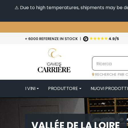
⚠️ Due to high temperatures, shipments may be dela
★★★★★
+ 6000 REFERENZE IN STOCK
|
4.9/5
RECHERCHE PAR C
I VINI
PRODUTTORE
NUOVI PRODOTTI
4
47N3E -
A
VALLÉE DE LA LOIRE
A & P DE 