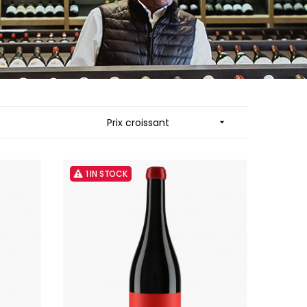
 JB
MUZARD LUCIEN
N
NAUDIN-FERRAND
VIER
NICOLAS
ARD ET FILS
NOELLAT GEORGES
NOELLAT MICHEL
RAINE
NOURRISSAT
RONDE - ANTOINE
P
Prix croissant

LA BIGNE
PACALET PHILIPPE
RE
PAQUET AGNES
ICHEL
PARCELLAIRES DE SAULX
PASCAL JOSEPH
1 IN STOCK
 FRANCOIS
PATAILLE LAURENT
 NICOLE
PATAILLE SYLVAIN
PATTES-LOUP - THOMAS PICO
RT
PAVELOT
OT
PERDRIX
ORIOT
PERNOT ALVINA
EUX ROLAND
PERNOT PAUL
UCIEN
PERROT-MINOT
MILLE LARDET
PETITE EMPREINTE
EAN-BAPTISTE
PICAMELOT LOUIS