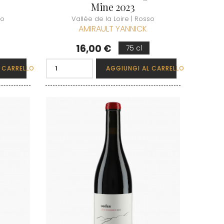
Mine 2023
so
Vallée de la Loire | Rosso
AMIRAULT YANNICK
Prezzo
16,00 €
75 cl
 CARRELLO
AGGIUNGI AL CARRELLO