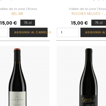
allée de la Loire | Rosso
Vallée de la Loire | Ros
BEL AIR
ROCHES NEUVES -...
Prezzo
Prezzo
15,00 €
15,00 €
75 cl
75 cl
AGGIUNGI AL CARRELLO
AGGIUNGI AL