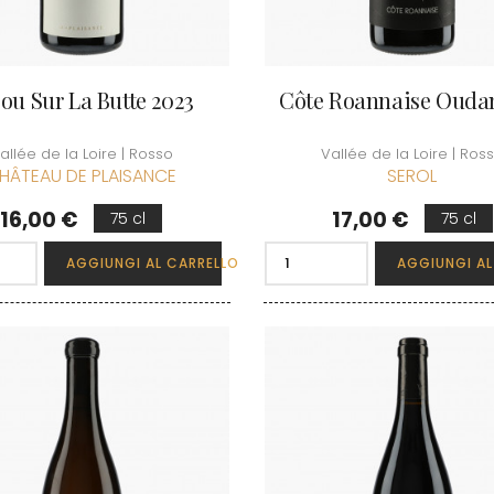
ou Sur La Butte 2023
Côte Roannaise Oudan
allée de la Loire | Rosso
Vallée de la Loire | Ros
HÂTEAU DE PLAISANCE
SEROL
Prezzo
Prezzo
16,00 €
17,00 €
75 cl
75 cl
AGGIUNGI AL CARRELLO
AGGIUNGI AL