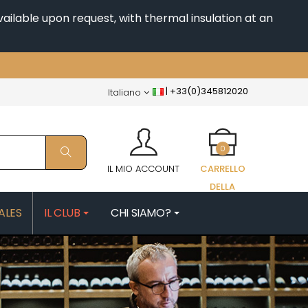
ailable upon request, with thermal insulation at an
|
+33(0)345812020
Italiano
0
IL MIO ACCOUNT
CARRELLO
DELLA
SPESA
ALES
IL CLUB
CHI SIAMO?
FAIX
MORIN NICOLAS
PATRICK
MOROT ALBERT
ES
MORTET DENIS
QUELINE
MUGNERET-GIBOURG
MUGNIER JACQUES-FREDERIC