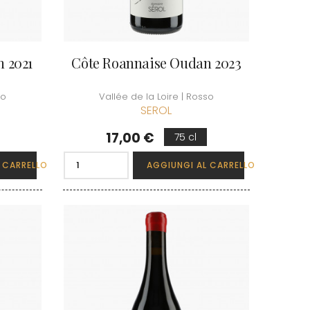
 2021
Côte Roannaise Oudan 2023
so
Vallée de la Loire | Rosso
SEROL
Prezzo
17,00 €
75 cl
 CARRELLO
AGGIUNGI AL CARRELLO