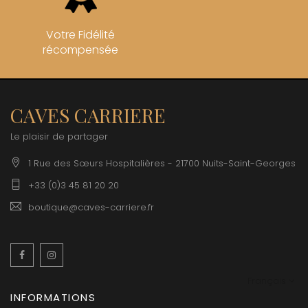
Votre Fidélité
récompensée
CAVES CARRIERE
Le plaisir de partager
1 Rue des Sœurs Hospitalières - 21700 Nuits-Saint-Georges
+33 (0)3 45 81 20 20
boutique@caves-carriere.fr
Facebook
Instagram
Français
INFORMATIONS