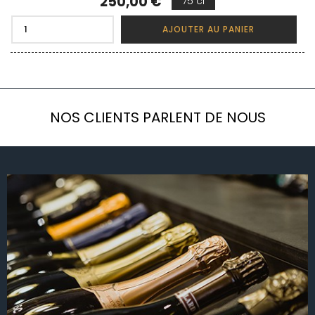
Prix
250,00 €
75 cl
AJOUTER AU PANIER
NOS CLIENTS PARLENT DE NOUS