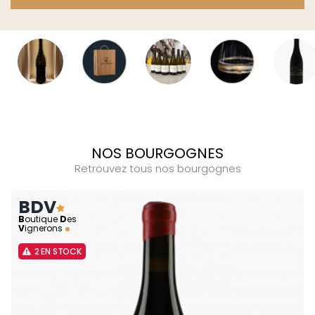
NOS BOURGOGNES
Retrouvez tous nos bourgognes
BDV
B
outique
D
es
V
ignerons
2 EN STOCK