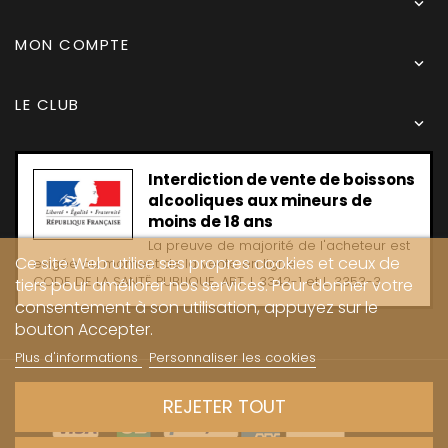

MON COMPTE

LE CLUB

Interdiction de vente de boissons
alcooliques aux mineurs de
moins de 18 ans
La preuve de majorité de l'acheteur est
Ce site Web utilise ses propres cookies et ceux de
exigée au moment de la vente en ligne
CODE DE LA SANTË PUBLIQUE, ART. L 3342-1 et L. 3353-3
tiers pour améliorer nos services. Pour donner votre
consentement à son utilisation, appuyez sur le
bouton Accepter.
Plus d'informations
Personnaliser les cookies
Copyright © 2024 - Caves Carrière
REJETER TOUT