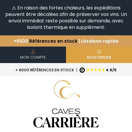
⚠️ En raison des fortes chaleurs, les expéditions
peuvent être décalées afin de préserver vos vins. Un
envoi immédiat reste possible sur demande, avec
isolant thermique en supplément.
+6500
Références en stock
| Livraison rapide
Vous avez une question ?
+33(0)345812020
Découvrez notre sélection
d'Horizontales & Verticales
MON COMPTE
MON PANIER
★★★★★
+ 6000 RÉFÉRENCES EN STOCK
|
4.9/5