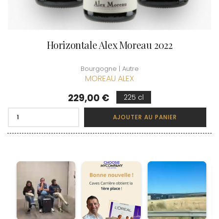
Horizontale Alex Moreau 2022
Bourgogne | Autre
MOREAU ALEX
Prix
229,00 €
225 cl
AJOUTER AU PANIER