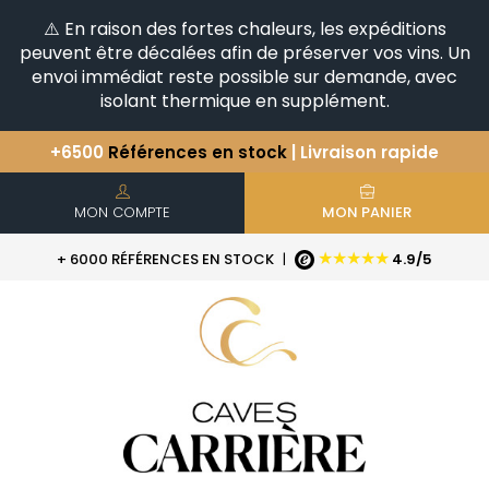
⚠️ En raison des fortes chaleurs, les expéditions
peuvent être décalées afin de préserver vos vins. Un
envoi immédiat reste possible sur demande, avec
isolant thermique en supplément.
Vous avez une question ?
+33(0)345812020
Découvrez notre sélection
d'Horizontales & Verticales
+6500
Références en stock
| Livraison rapide
MON COMPTE
MON PANIER
★★★★★
+ 6000 RÉFÉRENCES EN STOCK
|
4.9/5