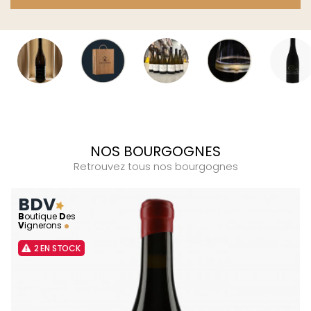
NOS BOURGOGNES
Retrouvez tous nos bourgognes
BDV
B
outique
D
es
V
ignerons
2 EN STOCK