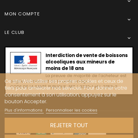

MON COMPTE

LE CLUB

Interdiction de vente de boissons
alcooliques aux mineurs de
moins de 18 ans
La preuve de majorité de l'acheteur est
Ce site Web utilise ses propres cookies et ceux de
exigée au moment de la vente en ligne
CODE DE LA SANTË PUBLIQUE, ART. L 3342-1 et L. 3353-3
tiers pour améliorer nos services. Pour donner votre
consentement à son utilisation, appuyez sur le
bouton Accepter.
Plus d'informations
Personnaliser les cookies
Copyright © 2024 - Caves Carrière
REJETER TOUT