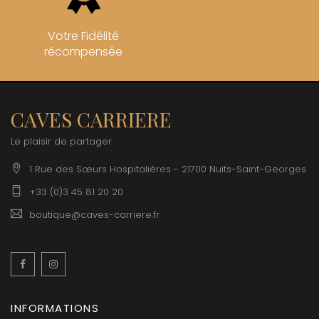
Votre Fidélité
récompensée
CAVES CARRIERE
Le plaisir de partager
1 Rue des Sœurs Hospitalières - 21700 Nuits-Saint-Georges
+33 (0)3 45 81 20 20
boutique@caves-carriere.fr
Facebook
Instagram
Français
INFORMATIONS