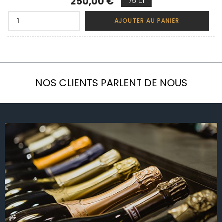
Prix
250,00 €
75 cl
AJOUTER AU PANIER
NOS CLIENTS PARLENT DE NOUS